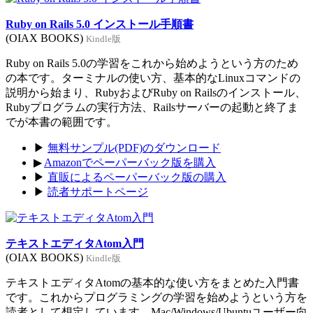
Ruby on Rails 5.0 インストール手順書
(OIAX BOOKS)
Kindle版
Ruby on Rails 5.0の学習をこれから始めようという方のため
の本です。ターミナルの使い方、基本的なLinuxコマンドの
説明から始まり、RubyおよびRuby on Railsのインストール、
Rubyプログラムの実行方法、Railsサーバーの起動と終了ま
でが本書の範囲です。
▶
無料サンプル(PDF)のダウンロード
▶
Amazonでペーパーバック版を購入
▶
直販によるペーパーバック版の購入
▶
読者サポートページ
テキストエディタAtom入門
(OIAX BOOKS)
Kindle版
テキストエディタAtomの基本的な使い方をまとめた入門書
です。これからプログラミングの学習を始めようという方を
読者として想定しています。Mac/Windows/Ubuntuユーザー向