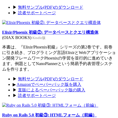
▶
無料サンプル(PDF)のダウンロード
▶
読者サポートページ
Elixir/Phoenix 初級②: データベースとクエリ構造体
(OIAX BOOKS)
Kindle版
本書は、『Elixir/Phoenix初級』シリーズの第2巻です。前巻
に引き続き、プログラミング言語ElixirとWebアプリケーショ
ン開発フレームワークPhoenixの学習を並行的に進めていき
ます。例題としてNanoPlannerという簡易予約表管理システ
ムを作ります。
▶
無料サンプル(PDF)のダウンロード
▶
Amazonでペーパーバック版を購入
▶
直販によるペーパーバック版の購入
▶
読者サポートページ
Ruby on Rails 5.0 初級③: HTMLフォーム（前編）