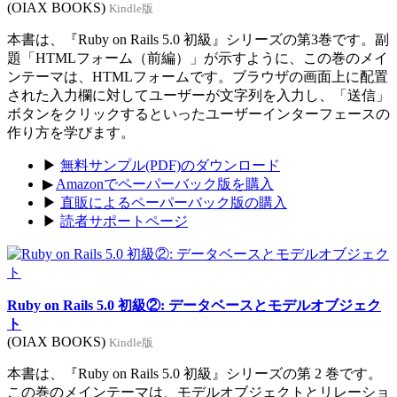
(OIAX BOOKS)
Kindle版
本書は、『Ruby on Rails 5.0 初級』シリーズの第3巻です。副
題「HTMLフォーム（前編）」が示すように、この巻のメイ
ンテーマは、HTMLフォームです。ブラウザの画面上に配置
された入力欄に対してユーザーが文字列を入力し、「送信」
ボタンをクリックするといったユーザーインターフェースの
作り方を学びます。
▶
無料サンプル(PDF)のダウンロード
▶
Amazonでペーパーバック版を購入
▶
直販によるペーパーバック版の購入
▶
読者サポートページ
Ruby on Rails 5.0 初級②: データベースとモデルオブジェク
ト
(OIAX BOOKS)
Kindle版
本書は、『Ruby on Rails 5.0 初級』シリーズの第 2 巻です。
この巻のメインテーマは、モデルオブジェクトとリレーショ