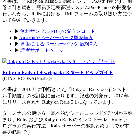
本書は、『Ruby on Rails 5.0 初級』シリーズの第4巻です。前
巻に引き続き、簡易予定表管理システムPicoPlannerの開発を
行いながら、RailsにおけるHTMLフォームの取り扱い方につ
いて学んでいきます。
▶
無料サンプル(PDF)のダウンロード
▶
Amazonでペーパーバック版を購入
▶
直販によるペーパーバック版の購入
▶
読者サポートページ
Ruby on Rails 5.1 + webpack: スタートアップガイド
(OIAX BOOKS)
Kindle版
本書は、2016 年に刊行された『Ruby on Rails 5.0 インストー
ル手順書』の改訂版に当たります。記述の対象が、2017 年
にリリースされた Ruby on Rails 5.1 になっています。
ターミナルの使い方、基本的なシェルコマンドの説明から始
まり、Ruby および Ruby on Rails のインストール、Ruby プ
ログラムの実行方法、Rails サーバーの起動と終了までが本
書の範囲です。