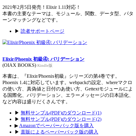
2021年2月5日発売！Elixir 1.11対応！
本書の主要なテーマは、モジュール、関数、データ型、パタ
ーンマッチングなどです。
▶
読者サポートページ
Elixir/Phoenix 初級④: バリデーション
(OIAX BOOKS)
Kindle版
本書は、『Elixir/Phoenix初級』シリーズの第4巻です。
Phoenix 1.4に対応しています。webpackの設定、whereマクロ
の使い方、真偽値と日付のあ使い方、Gettextモジュールによ
る国際化、バリデーション、エラーメッセージの日本語化、
など内容は盛りだくさんです。
▶
無料サンプル(PDF)のダウンロード(1)
▶
無料サンプル(PDF)のダウンロード(2)
▶
Amazonでペーパーバック版を購入
▶
直販によるペーパーバック版の購入