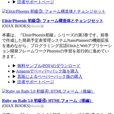
▶
読者サポートページ
Elixir/Phoenix 初級③: フォーム構造体とチェンジセット
(OIAX BOOKS)
Kindle版
本書は、『Elixir/Phoenix初級』シリーズの第3巻です。前巻
で作成した簡易予定表管理システムNanoPlannerの機能拡張
を進めながら、プログラミング言語ElixirとWebアプリケーシ
ョン開発フレームワークPhoenixの学習を並行的に進めてい
きます。
▶
無料サンプル(PDF)のダウンロード
▶
Amazonでペーパーバック版を購入
▶
直販によるペーパーバック版の購入
▶
読者サポートページ
Ruby on Rails 5.0 初級④: HTMLフォーム（後編）
(OIAX BOOKS)
Kindle版