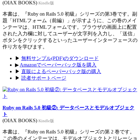
(OIAX BOOKS)
Kindle版
本書は、『Ruby on Rails 5.0 初級』シリーズの第3巻です。副
題「HTMLフォーム（前編）」が示すように、この巻のメイ
ンテーマは、HTMLフォームです。ブラウザの画面上に配置
された入力欄に対してユーザーが文字列を入力し、「送信」
ボタンをクリックするといったユーザーインターフェースの
作り方を学びます。
▶
無料サンプル(PDF)のダウンロード
▶
Amazonでペーパーバック版を購入
▶
直販によるペーパーバック版の購入
▶
読者サポートページ
Ruby on Rails 5.0 初級②: データベースとモデルオブジェク
ト
(OIAX BOOKS)
Kindle版
本書は、『Ruby on Rails 5.0 初級』シリーズの第 2 巻です。
この巻のメインテーマは、モデルオブジェクトとリレーショ