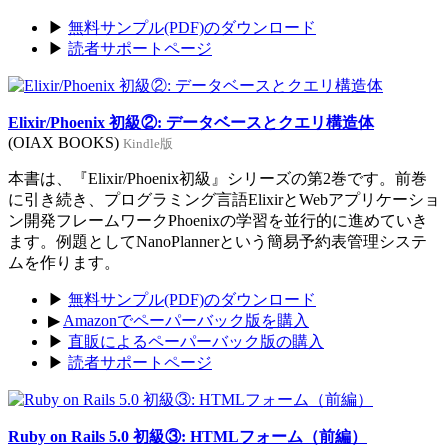
▶
無料サンプル(PDF)のダウンロード
▶
読者サポートページ
Elixir/Phoenix 初級②: データベースとクエリ構造体
(OIAX BOOKS)
Kindle版
本書は、『Elixir/Phoenix初級』シリーズの第2巻です。前巻
に引き続き、プログラミング言語ElixirとWebアプリケーショ
ン開発フレームワークPhoenixの学習を並行的に進めていき
ます。例題としてNanoPlannerという簡易予約表管理システ
ムを作ります。
▶
無料サンプル(PDF)のダウンロード
▶
Amazonでペーパーバック版を購入
▶
直販によるペーパーバック版の購入
▶
読者サポートページ
Ruby on Rails 5.0 初級③: HTMLフォーム（前編）