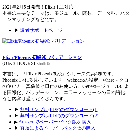
2021年2月5日発売！Elixir 1.11対応！
本書の主要なテーマは、モジュール、関数、データ型、パタ
ーンマッチングなどです。
▶
読者サポートページ
Elixir/Phoenix 初級④: バリデーション
(OIAX BOOKS)
Kindle版
本書は、『Elixir/Phoenix初級』シリーズの第4巻です。
Phoenix 1.4に対応しています。webpackの設定、whereマクロ
の使い方、真偽値と日付のあ使い方、Gettextモジュールによ
る国際化、バリデーション、エラーメッセージの日本語化、
など内容は盛りだくさんです。
▶
無料サンプル(PDF)のダウンロード(1)
▶
無料サンプル(PDF)のダウンロード(2)
▶
Amazonでペーパーバック版を購入
▶
直販によるペーパーバック版の購入