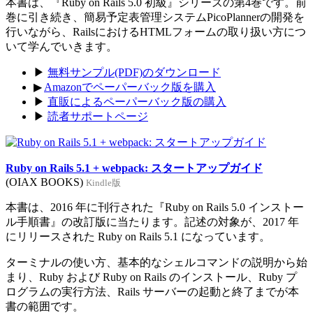
本書は、『Ruby on Rails 5.0 初級』シリーズの第4巻です。前
巻に引き続き、簡易予定表管理システムPicoPlannerの開発を
行いながら、RailsにおけるHTMLフォームの取り扱い方につ
いて学んでいきます。
▶
無料サンプル(PDF)のダウンロード
▶
Amazonでペーパーバック版を購入
▶
直販によるペーパーバック版の購入
▶
読者サポートページ
Ruby on Rails 5.1 + webpack: スタートアップガイド
(OIAX BOOKS)
Kindle版
本書は、2016 年に刊行された『Ruby on Rails 5.0 インストー
ル手順書』の改訂版に当たります。記述の対象が、2017 年
にリリースされた Ruby on Rails 5.1 になっています。
ターミナルの使い方、基本的なシェルコマンドの説明から始
まり、Ruby および Ruby on Rails のインストール、Ruby プ
ログラムの実行方法、Rails サーバーの起動と終了までが本
書の範囲です。