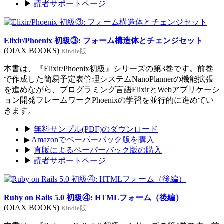
▶
読者サポートページ
Elixir/Phoenix 初級③: フォーム構造体とチェンジセット
(OIAX BOOKS)
Kindle版
本書は、『Elixir/Phoenix初級』シリーズの第3巻です。前巻
で作成した簡易予定表管理システムNanoPlannerの機能拡張
を進めながら、プログラミング言語ElixirとWebアプリケーシ
ョン開発フレームワークPhoenixの学習を並行的に進めてい
きます。
▶
無料サンプル(PDF)のダウンロード
▶
Amazonでペーパーバック版を購入
▶
直販によるペーパーバック版の購入
▶
読者サポートページ
Ruby on Rails 5.0 初級④: HTMLフォーム（後編）
(OIAX BOOKS)
Kindle版