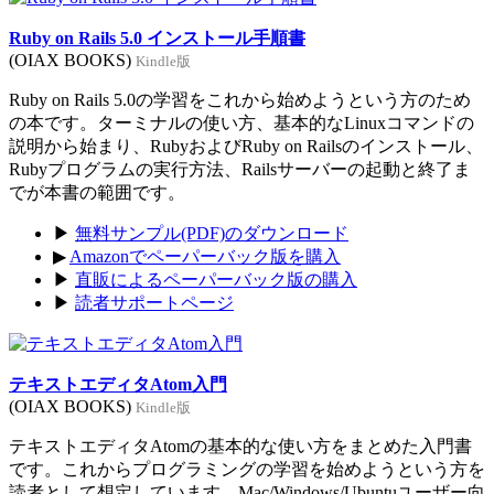
Ruby on Rails 5.0 インストール手順書
(OIAX BOOKS)
Kindle版
Ruby on Rails 5.0の学習をこれから始めようという方のため
の本です。ターミナルの使い方、基本的なLinuxコマンドの
説明から始まり、RubyおよびRuby on Railsのインストール、
Rubyプログラムの実行方法、Railsサーバーの起動と終了ま
でが本書の範囲です。
▶
無料サンプル(PDF)のダウンロード
▶
Amazonでペーパーバック版を購入
▶
直販によるペーパーバック版の購入
▶
読者サポートページ
テキストエディタAtom入門
(OIAX BOOKS)
Kindle版
テキストエディタAtomの基本的な使い方をまとめた入門書
です。これからプログラミングの学習を始めようという方を
読者として想定しています。Mac/Windows/Ubuntuユーザー向