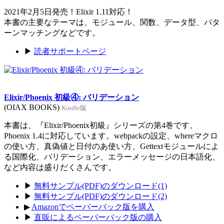
2021年2月5日発売！Elixir 1.11対応！
本書の主要なテーマは、モジュール、関数、データ型、パタ
ーンマッチングなどです。
▶
読者サポートページ
Elixir/Phoenix 初級④: バリデーション
(OIAX BOOKS)
Kindle版
本書は、『Elixir/Phoenix初級』シリーズの第4巻です。
Phoenix 1.4に対応しています。webpackの設定、whereマクロ
の使い方、真偽値と日付のあ使い方、Gettextモジュールによ
る国際化、バリデーション、エラーメッセージの日本語化、
など内容は盛りだくさんです。
▶
無料サンプル(PDF)のダウンロード(1)
▶
無料サンプル(PDF)のダウンロード(2)
▶
Amazonでペーパーバック版を購入
▶
直販によるペーパーバック版の購入