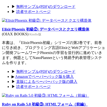
▶
無料サンプル(PDF)のダウンロード
▶
読者サポートページ
Elixir/Phoenix 初級②: データベースとクエリ構造体
(OIAX BOOKS)
Kindle版
本書は、『Elixir/Phoenix初級』シリーズの第2巻です。前巻
に引き続き、プログラミング言語ElixirとWebアプリケーショ
ン開発フレームワークPhoenixの学習を並行的に進めていき
ます。例題としてNanoPlannerという簡易予約表管理システ
ムを作ります。
▶
無料サンプル(PDF)のダウンロード
▶
Amazonでペーパーバック版を購入
▶
直販によるペーパーバック版の購入
▶
読者サポートページ
Ruby on Rails 5.0 初級③: HTMLフォーム（前編）