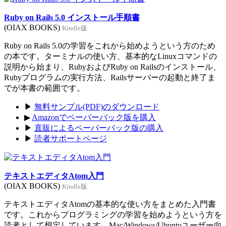
Ruby on Rails 5.0 インストール手順書
(OIAX BOOKS)
Kindle版
Ruby on Rails 5.0の学習をこれから始めようという方のため
の本です。ターミナルの使い方、基本的なLinuxコマンドの
説明から始まり、RubyおよびRuby on Railsのインストール、
Rubyプログラムの実行方法、Railsサーバーの起動と終了ま
でが本書の範囲です。
▶
無料サンプル(PDF)のダウンロード
▶
Amazonでペーパーバック版を購入
▶
直販によるペーパーバック版の購入
▶
読者サポートページ
テキストエディタAtom入門
(OIAX BOOKS)
Kindle版
テキストエディタAtomの基本的な使い方をまとめた入門書
です。これからプログラミングの学習を始めようという方を
読者として想定しています。Mac/Windows/Ubuntuユーザー向