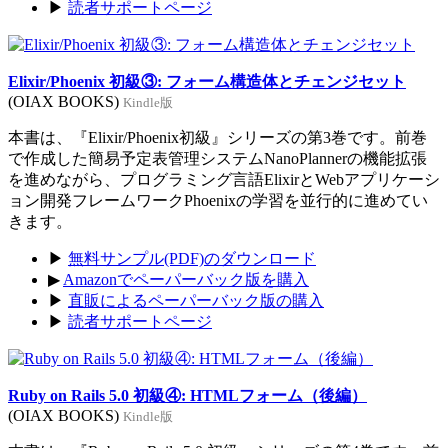
▶
読者サポートページ
Elixir/Phoenix 初級③: フォーム構造体とチェンジセット
(OIAX BOOKS)
Kindle版
本書は、『Elixir/Phoenix初級』シリーズの第3巻です。前巻
で作成した簡易予定表管理システムNanoPlannerの機能拡張
を進めながら、プログラミング言語ElixirとWebアプリケーシ
ョン開発フレームワークPhoenixの学習を並行的に進めてい
きます。
▶
無料サンプル(PDF)のダウンロード
▶
Amazonでペーパーバック版を購入
▶
直販によるペーパーバック版の購入
▶
読者サポートページ
Ruby on Rails 5.0 初級④: HTMLフォーム（後編）
(OIAX BOOKS)
Kindle版