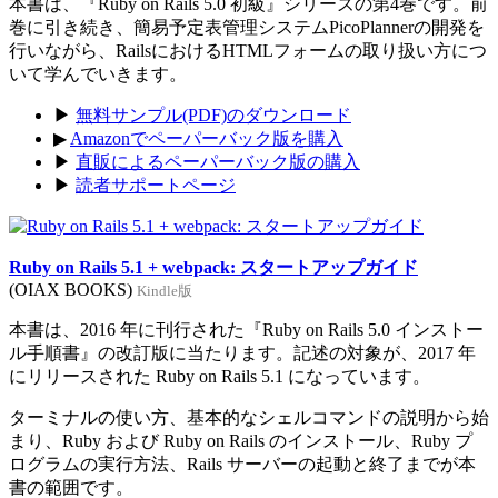
本書は、『Ruby on Rails 5.0 初級』シリーズの第4巻です。前
巻に引き続き、簡易予定表管理システムPicoPlannerの開発を
行いながら、RailsにおけるHTMLフォームの取り扱い方につ
いて学んでいきます。
▶
無料サンプル(PDF)のダウンロード
▶
Amazonでペーパーバック版を購入
▶
直販によるペーパーバック版の購入
▶
読者サポートページ
Ruby on Rails 5.1 + webpack: スタートアップガイド
(OIAX BOOKS)
Kindle版
本書は、2016 年に刊行された『Ruby on Rails 5.0 インストー
ル手順書』の改訂版に当たります。記述の対象が、2017 年
にリリースされた Ruby on Rails 5.1 になっています。
ターミナルの使い方、基本的なシェルコマンドの説明から始
まり、Ruby および Ruby on Rails のインストール、Ruby プ
ログラムの実行方法、Rails サーバーの起動と終了までが本
書の範囲です。