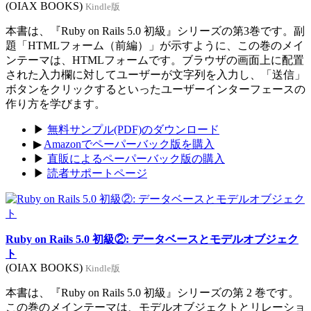
(OIAX BOOKS)
Kindle版
本書は、『Ruby on Rails 5.0 初級』シリーズの第3巻です。副
題「HTMLフォーム（前編）」が示すように、この巻のメイ
ンテーマは、HTMLフォームです。ブラウザの画面上に配置
された入力欄に対してユーザーが文字列を入力し、「送信」
ボタンをクリックするといったユーザーインターフェースの
作り方を学びます。
▶
無料サンプル(PDF)のダウンロード
▶
Amazonでペーパーバック版を購入
▶
直販によるペーパーバック版の購入
▶
読者サポートページ
Ruby on Rails 5.0 初級②: データベースとモデルオブジェク
ト
(OIAX BOOKS)
Kindle版
本書は、『Ruby on Rails 5.0 初級』シリーズの第 2 巻です。
この巻のメインテーマは、モデルオブジェクトとリレーショ