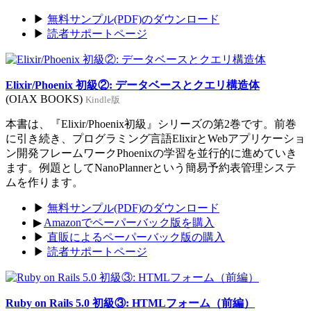
▶
無料サンプル(PDF)のダウンロード
▶
読者サポートページ
Elixir/Phoenix 初級②: データベースとクエリ構造体
(OIAX BOOKS)
Kindle版
本書は、『Elixir/Phoenix初級』シリーズの第2巻です。前巻
に引き続き、プログラミング言語ElixirとWebアプリケーショ
ン開発フレームワークPhoenixの学習を並行的に進めていき
ます。例題としてNanoPlannerという簡易予約表管理システ
ムを作ります。
▶
無料サンプル(PDF)のダウンロード
▶
Amazonでペーパーバック版を購入
▶
直販によるペーパーバック版の購入
▶
読者サポートページ
Ruby on Rails 5.0 初級③: HTMLフォーム（前編）