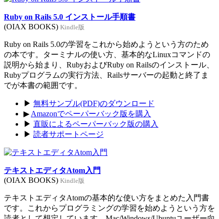
Ruby on Rails 5.0 インストール手順書
(OIAX BOOKS)
Kindle版
Ruby on Rails 5.0の学習をこれから始めようという方のため
の本です。ターミナルの使い方、基本的なLinuxコマンドの
説明から始まり、RubyおよびRuby on Railsのインストール、
Rubyプログラムの実行方法、Railsサーバーの起動と終了ま
でが本書の範囲です。
▶
無料サンプル(PDF)のダウンロード
▶
Amazonでペーパーバック版を購入
▶
直販によるペーパーバック版の購入
▶
読者サポートページ
テキストエディタAtom入門
(OIAX BOOKS)
Kindle版
テキストエディタAtomの基本的な使い方をまとめた入門書
です。これからプログラミングの学習を始めようという方を
読者として想定しています。Mac/Windows/Ubuntuユーザー向