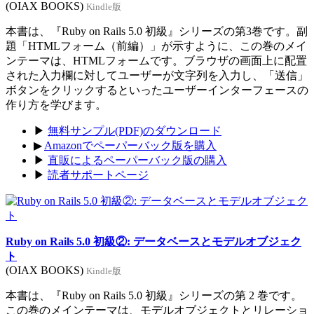
(OIAX BOOKS)
Kindle版
本書は、『Ruby on Rails 5.0 初級』シリーズの第3巻です。副
題「HTMLフォーム（前編）」が示すように、この巻のメイ
ンテーマは、HTMLフォームです。ブラウザの画面上に配置
された入力欄に対してユーザーが文字列を入力し、「送信」
ボタンをクリックするといったユーザーインターフェースの
作り方を学びます。
▶
無料サンプル(PDF)のダウンロード
▶
Amazonでペーパーバック版を購入
▶
直販によるペーパーバック版の購入
▶
読者サポートページ
Ruby on Rails 5.0 初級②: データベースとモデルオブジェク
ト
(OIAX BOOKS)
Kindle版
本書は、『Ruby on Rails 5.0 初級』シリーズの第 2 巻です。
この巻のメインテーマは、モデルオブジェクトとリレーショ