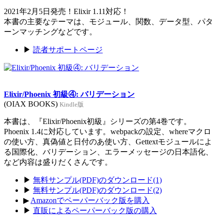
2021年2月5日発売！Elixir 1.11対応！
本書の主要なテーマは、モジュール、関数、データ型、パタ
ーンマッチングなどです。
▶
読者サポートページ
Elixir/Phoenix 初級④: バリデーション
(OIAX BOOKS)
Kindle版
本書は、『Elixir/Phoenix初級』シリーズの第4巻です。
Phoenix 1.4に対応しています。webpackの設定、whereマクロ
の使い方、真偽値と日付のあ使い方、Gettextモジュールによ
る国際化、バリデーション、エラーメッセージの日本語化、
など内容は盛りだくさんです。
▶
無料サンプル(PDF)のダウンロード(1)
▶
無料サンプル(PDF)のダウンロード(2)
▶
Amazonでペーパーバック版を購入
▶
直販によるペーパーバック版の購入