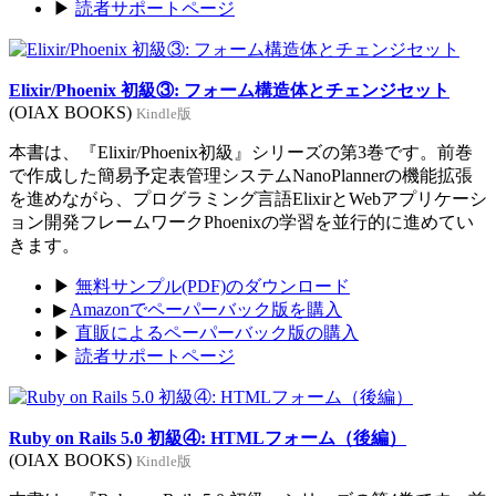
▶
読者サポートページ
Elixir/Phoenix 初級③: フォーム構造体とチェンジセット
(OIAX BOOKS)
Kindle版
本書は、『Elixir/Phoenix初級』シリーズの第3巻です。前巻
で作成した簡易予定表管理システムNanoPlannerの機能拡張
を進めながら、プログラミング言語ElixirとWebアプリケーシ
ョン開発フレームワークPhoenixの学習を並行的に進めてい
きます。
▶
無料サンプル(PDF)のダウンロード
▶
Amazonでペーパーバック版を購入
▶
直販によるペーパーバック版の購入
▶
読者サポートページ
Ruby on Rails 5.0 初級④: HTMLフォーム（後編）
(OIAX BOOKS)
Kindle版