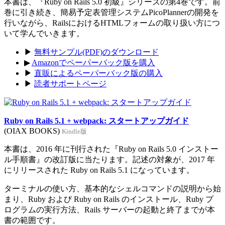
本書は、『Ruby on Rails 5.0 初級』シリーズの第4巻です。前
巻に引き続き、簡易予定表管理システムPicoPlannerの開発を
行いながら、RailsにおけるHTMLフォームの取り扱い方につ
いて学んでいきます。
▶
無料サンプル(PDF)のダウンロード
▶
Amazonでペーパーバック版を購入
▶
直販によるペーパーバック版の購入
▶
読者サポートページ
Ruby on Rails 5.1 + webpack: スタートアップガイド
(OIAX BOOKS)
Kindle版
本書は、2016 年に刊行された『Ruby on Rails 5.0 インストー
ル手順書』の改訂版に当たります。記述の対象が、2017 年
にリリースされた Ruby on Rails 5.1 になっています。
ターミナルの使い方、基本的なシェルコマンドの説明から始
まり、Ruby および Ruby on Rails のインストール、Ruby プ
ログラムの実行方法、Rails サーバーの起動と終了までが本
書の範囲です。