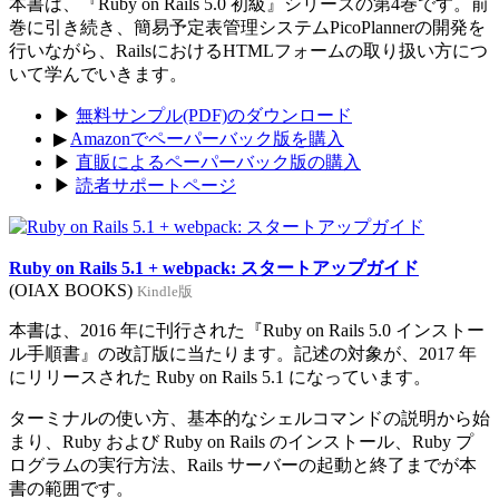
本書は、『Ruby on Rails 5.0 初級』シリーズの第4巻です。前
巻に引き続き、簡易予定表管理システムPicoPlannerの開発を
行いながら、RailsにおけるHTMLフォームの取り扱い方につ
いて学んでいきます。
▶
無料サンプル(PDF)のダウンロード
▶
Amazonでペーパーバック版を購入
▶
直販によるペーパーバック版の購入
▶
読者サポートページ
Ruby on Rails 5.1 + webpack: スタートアップガイド
(OIAX BOOKS)
Kindle版
本書は、2016 年に刊行された『Ruby on Rails 5.0 インストー
ル手順書』の改訂版に当たります。記述の対象が、2017 年
にリリースされた Ruby on Rails 5.1 になっています。
ターミナルの使い方、基本的なシェルコマンドの説明から始
まり、Ruby および Ruby on Rails のインストール、Ruby プ
ログラムの実行方法、Rails サーバーの起動と終了までが本
書の範囲です。