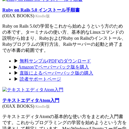
Ruby on Rails 5.0 インストール手順書
(OIAX BOOKS)
Kindle版
Ruby on Rails 5.0の学習をこれから始めようという方のため
の本です。ターミナルの使い方、基本的なLinuxコマンドの
説明から始まり、RubyおよびRuby on Railsのインストール、
Rubyプログラムの実行方法、Railsサーバーの起動と終了ま
でが本書の範囲です。
▶
無料サンプル(PDF)のダウンロード
▶
Amazonでペーパーバック版を購入
▶
直販によるペーパーバック版の購入
▶
読者サポートページ
テキストエディタAtom入門
(OIAX BOOKS)
Kindle版
テキストエディタAtomの基本的な使い方をまとめた入門書
です。これからプログラミングの学習を始めようという方を
読者として想定しています。Mac/Windows/Ubuntuユーザー向