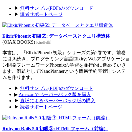
▶
無料サンプル(PDF)のダウンロード
▶
読者サポートページ
Elixir/Phoenix 初級②: データベースとクエリ構造体
(OIAX BOOKS)
Kindle版
本書は、『Elixir/Phoenix初級』シリーズの第2巻です。前巻
に引き続き、プログラミング言語ElixirとWebアプリケーショ
ン開発フレームワークPhoenixの学習を並行的に進めていき
ます。例題としてNanoPlannerという簡易予約表管理システ
ムを作ります。
▶
無料サンプル(PDF)のダウンロード
▶
Amazonでペーパーバック版を購入
▶
直販によるペーパーバック版の購入
▶
読者サポートページ
Ruby on Rails 5.0 初級③: HTMLフォーム（前編）