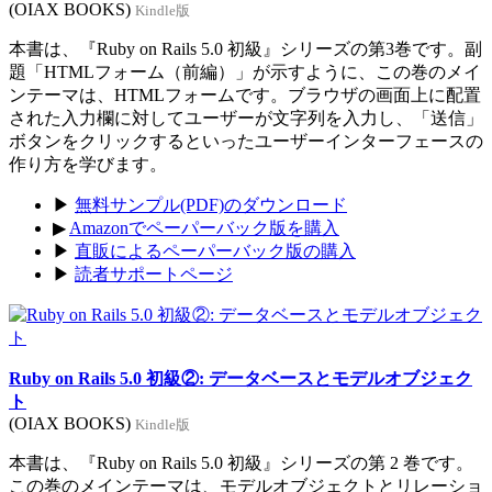
(OIAX BOOKS)
Kindle版
本書は、『Ruby on Rails 5.0 初級』シリーズの第3巻です。副
題「HTMLフォーム（前編）」が示すように、この巻のメイ
ンテーマは、HTMLフォームです。ブラウザの画面上に配置
された入力欄に対してユーザーが文字列を入力し、「送信」
ボタンをクリックするといったユーザーインターフェースの
作り方を学びます。
▶
無料サンプル(PDF)のダウンロード
▶
Amazonでペーパーバック版を購入
▶
直販によるペーパーバック版の購入
▶
読者サポートページ
Ruby on Rails 5.0 初級②: データベースとモデルオブジェク
ト
(OIAX BOOKS)
Kindle版
本書は、『Ruby on Rails 5.0 初級』シリーズの第 2 巻です。
この巻のメインテーマは、モデルオブジェクトとリレーショ