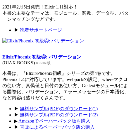
2021年2月5日発売！Elixir 1.11対応！
本書の主要なテーマは、モジュール、関数、データ型、パタ
ーンマッチングなどです。
▶
読者サポートページ
Elixir/Phoenix 初級④: バリデーション
(OIAX BOOKS)
Kindle版
本書は、『Elixir/Phoenix初級』シリーズの第4巻です。
Phoenix 1.4に対応しています。webpackの設定、whereマクロ
の使い方、真偽値と日付のあ使い方、Gettextモジュールによ
る国際化、バリデーション、エラーメッセージの日本語化、
など内容は盛りだくさんです。
▶
無料サンプル(PDF)のダウンロード(1)
▶
無料サンプル(PDF)のダウンロード(2)
▶
Amazonでペーパーバック版を購入
▶
直販によるペーパーバック版の購入