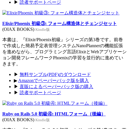
▶
読者サポートページ
Elixir/Phoenix 初級③: フォーム構造体とチェンジセット
(OIAX BOOKS)
Kindle版
本書は、『Elixir/Phoenix初級』シリーズの第3巻です。前巻
で作成した簡易予定表管理システムNanoPlannerの機能拡張
を進めながら、プログラミング言語ElixirとWebアプリケーシ
ョン開発フレームワークPhoenixの学習を並行的に進めてい
きます。
▶
無料サンプル(PDF)のダウンロード
▶
Amazonでペーパーバック版を購入
▶
直販によるペーパーバック版の購入
▶
読者サポートページ
Ruby on Rails 5.0 初級④: HTMLフォーム（後編）
(OIAX BOOKS)
Kindle版