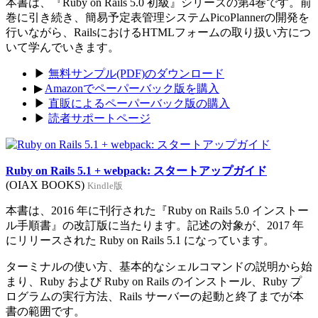
本書は、『Ruby on Rails 5.0 初級』シリーズの第4巻です。前
巻に引き続き、簡易予定表管理システムPicoPlannerの開発を
行いながら、RailsにおけるHTMLフォームの取り扱い方につ
いて学んでいきます。
▶
無料サンプル(PDF)のダウンロード
▶
Amazonでペーパーバック版を購入
▶
直販によるペーパーバック版の購入
▶
読者サポートページ
Ruby on Rails 5.1 + webpack: スタートアップガイド
(OIAX BOOKS)
Kindle版
本書は、2016 年に刊行された『Ruby on Rails 5.0 インストー
ル手順書』の改訂版に当たります。記述の対象が、2017 年
にリリースされた Ruby on Rails 5.1 になっています。
ターミナルの使い方、基本的なシェルコマンドの説明から始
まり、Ruby および Ruby on Rails のインストール、Ruby プ
ログラムの実行方法、Rails サーバーの起動と終了までが本
書の範囲です。