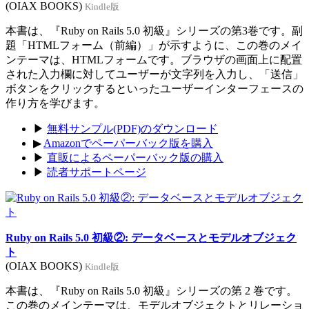
(OIAX BOOKS)
Kindle版
本書は、『Ruby on Rails 5.0 初級』シリーズの第3巻です。副
題「HTMLフォーム（前編）」が示すように、この巻のメイ
ンテーマは、HTMLフォームです。ブラウザの画面上に配置
された入力欄に対してユーザーが文字列を入力し、「送信」
ボタンをクリックするといったユーザーインターフェースの
作り方を学びます。
▶
無料サンプル(PDF)のダウンロード
▶
Amazonでペーパーバック版を購入
▶
直販によるペーパーバック版の購入
▶
読者サポートページ
Ruby on Rails 5.0 初級②: データベースとモデルオブジェク
ト
(OIAX BOOKS)
Kindle版
本書は、『Ruby on Rails 5.0 初級』シリーズの第 2 巻です。
この巻のメインテーマは、モデルオブジェクトとリレーショ