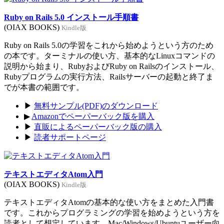
Ruby on Rails 5.0 インストール手順書
(OIAX BOOKS)
Kindle版
Ruby on Rails 5.0の学習をこれから始めようという方のため
の本です。ターミナルの使い方、基本的なLinuxコマンドの
説明から始まり、RubyおよびRuby on Railsのインストール、
Rubyプログラムの実行方法、Railsサーバーの起動と終了ま
でが本書の範囲です。
▶
無料サンプル(PDF)のダウンロード
▶
Amazonでペーパーバック版を購入
▶
直販によるペーパーバック版の購入
▶
読者サポートページ
テキストエディタAtom入門
(OIAX BOOKS)
Kindle版
テキストエディタAtomの基本的な使い方をまとめた入門書
です。これからプログラミングの学習を始めようという方を
読者として想定しています。Mac/Windows/Ubuntuユーザー向