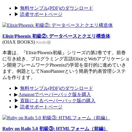
▶
無料サンプル(PDF)のダウンロード
▶
読者サポートページ
Elixir/Phoenix 初級②: データベースとクエリ構造体
(OIAX BOOKS)
Kindle版
本書は、『Elixir/Phoenix初級』シリーズの第2巻です。前巻
に引き続き、プログラミング言語ElixirとWebアプリケーショ
ン開発フレームワークPhoenixの学習を並行的に進めていき
ます。例題としてNanoPlannerという簡易予約表管理システ
ムを作ります。
▶
無料サンプル(PDF)のダウンロード
▶
Amazonでペーパーバック版を購入
▶
直販によるペーパーバック版の購入
▶
読者サポートページ
Ruby on Rails 5.0 初級③: HTMLフォーム（前編）