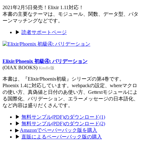
2021年2月5日発売！Elixir 1.11対応！
本書の主要なテーマは、モジュール、関数、データ型、パタ
ーンマッチングなどです。
▶
読者サポートページ
Elixir/Phoenix 初級④: バリデーション
(OIAX BOOKS)
Kindle版
本書は、『Elixir/Phoenix初級』シリーズの第4巻です。
Phoenix 1.4に対応しています。webpackの設定、whereマクロ
の使い方、真偽値と日付のあ使い方、Gettextモジュールによ
る国際化、バリデーション、エラーメッセージの日本語化、
など内容は盛りだくさんです。
▶
無料サンプル(PDF)のダウンロード(1)
▶
無料サンプル(PDF)のダウンロード(2)
▶
Amazonでペーパーバック版を購入
▶
直販によるペーパーバック版の購入