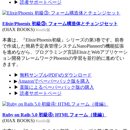
▶
読者サポートページ
Elixir/Phoenix 初級③: フォーム構造体とチェンジセット
(OIAX BOOKS)
Kindle版
本書は、『Elixir/Phoenix初級』シリーズの第3巻です。前巻
で作成した簡易予定表管理システムNanoPlannerの機能拡張
を進めながら、プログラミング言語ElixirとWebアプリケーシ
ョン開発フレームワークPhoenixの学習を並行的に進めてい
きます。
▶
無料サンプル(PDF)のダウンロード
▶
Amazonでペーパーバック版を購入
▶
直販によるペーパーバック版の購入
▶
読者サポートページ
Ruby on Rails 5.0 初級④: HTMLフォーム（後編）
(OIAX BOOKS)
Kindle版