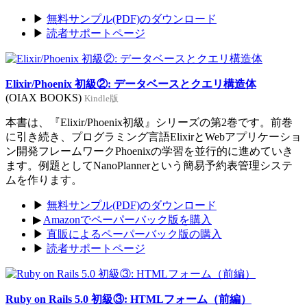
▶
無料サンプル(PDF)のダウンロード
▶
読者サポートページ
Elixir/Phoenix 初級②: データベースとクエリ構造体
(OIAX BOOKS)
Kindle版
本書は、『Elixir/Phoenix初級』シリーズの第2巻です。前巻
に引き続き、プログラミング言語ElixirとWebアプリケーショ
ン開発フレームワークPhoenixの学習を並行的に進めていき
ます。例題としてNanoPlannerという簡易予約表管理システ
ムを作ります。
▶
無料サンプル(PDF)のダウンロード
▶
Amazonでペーパーバック版を購入
▶
直販によるペーパーバック版の購入
▶
読者サポートページ
Ruby on Rails 5.0 初級③: HTMLフォーム（前編）