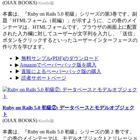
(OIAX BOOKS)
Kindle版
本書は、『Ruby on Rails 5.0 初級』シリーズの第3巻です。副
題「HTMLフォーム（前編）」が示すように、この巻のメイ
ンテーマは、HTMLフォームです。ブラウザの画面上に配置
された入力欄に対してユーザーが文字列を入力し、「送信」
ボタンをクリックするといったユーザーインターフェースの
作り方を学びます。
▶
無料サンプル(PDF)のダウンロード
▶
Amazonでペーパーバック版を購入
▶
直販によるペーパーバック版の購入
▶
読者サポートページ
Ruby on Rails 5.0 初級②: データベースとモデルオブジェク
ト
(OIAX BOOKS)
Kindle版
本書は、『Ruby on Rails 5.0 初級』シリーズの第 2 巻です。
この巻のメインテーマは、モデルオブジェクトとリレーショ