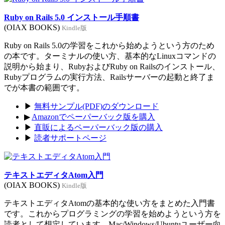
Ruby on Rails 5.0 インストール手順書
(OIAX BOOKS)
Kindle版
Ruby on Rails 5.0の学習をこれから始めようという方のため
の本です。ターミナルの使い方、基本的なLinuxコマンドの
説明から始まり、RubyおよびRuby on Railsのインストール、
Rubyプログラムの実行方法、Railsサーバーの起動と終了ま
でが本書の範囲です。
▶
無料サンプル(PDF)のダウンロード
▶
Amazonでペーパーバック版を購入
▶
直販によるペーパーバック版の購入
▶
読者サポートページ
テキストエディタAtom入門
(OIAX BOOKS)
Kindle版
テキストエディタAtomの基本的な使い方をまとめた入門書
です。これからプログラミングの学習を始めようという方を
読者として想定しています。Mac/Windows/Ubuntuユーザー向