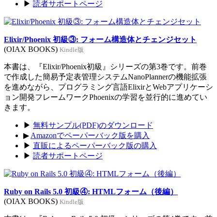
▶
読者サポートページ
Elixir/Phoenix 初級③: フォーム構造体とチェンジセット
(OIAX BOOKS)
Kindle版
本書は、『Elixir/Phoenix初級』シリーズの第3巻です。前巻
で作成した簡易予定表管理システムNanoPlannerの機能拡張
を進めながら、プログラミング言語ElixirとWebアプリケーシ
ョン開発フレームワークPhoenixの学習を並行的に進めてい
きます。
▶
無料サンプル(PDF)のダウンロード
▶
Amazonでペーパーバック版を購入
▶
直販によるペーパーバック版の購入
▶
読者サポートページ
Ruby on Rails 5.0 初級④: HTMLフォーム（後編）
(OIAX BOOKS)
Kindle版