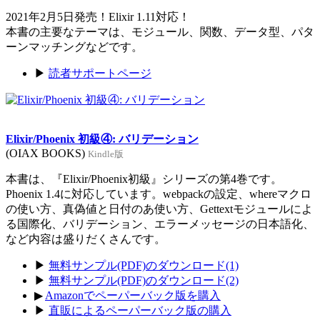
2021年2月5日発売！Elixir 1.11対応！
本書の主要なテーマは、モジュール、関数、データ型、パタ
ーンマッチングなどです。
▶
読者サポートページ
Elixir/Phoenix 初級④: バリデーション
(OIAX BOOKS)
Kindle版
本書は、『Elixir/Phoenix初級』シリーズの第4巻です。
Phoenix 1.4に対応しています。webpackの設定、whereマクロ
の使い方、真偽値と日付のあ使い方、Gettextモジュールによ
る国際化、バリデーション、エラーメッセージの日本語化、
など内容は盛りだくさんです。
▶
無料サンプル(PDF)のダウンロード(1)
▶
無料サンプル(PDF)のダウンロード(2)
▶
Amazonでペーパーバック版を購入
▶
直販によるペーパーバック版の購入