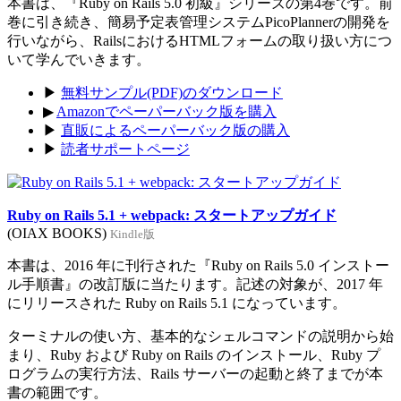
本書は、『Ruby on Rails 5.0 初級』シリーズの第4巻です。前
巻に引き続き、簡易予定表管理システムPicoPlannerの開発を
行いながら、RailsにおけるHTMLフォームの取り扱い方につ
いて学んでいきます。
▶
無料サンプル(PDF)のダウンロード
▶
Amazonでペーパーバック版を購入
▶
直販によるペーパーバック版の購入
▶
読者サポートページ
Ruby on Rails 5.1 + webpack: スタートアップガイド
(OIAX BOOKS)
Kindle版
本書は、2016 年に刊行された『Ruby on Rails 5.0 インストー
ル手順書』の改訂版に当たります。記述の対象が、2017 年
にリリースされた Ruby on Rails 5.1 になっています。
ターミナルの使い方、基本的なシェルコマンドの説明から始
まり、Ruby および Ruby on Rails のインストール、Ruby プ
ログラムの実行方法、Rails サーバーの起動と終了までが本
書の範囲です。