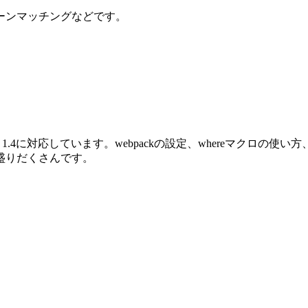
ーンマッチングなどです。
oenix 1.4に対応しています。webpackの設定、whereマクロ
盛りだくさんです。