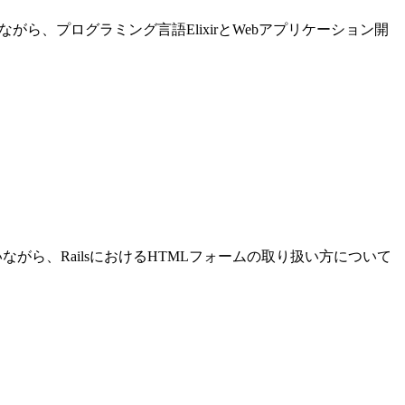
進めながら、プログラミング言語ElixirとWebアプリケーション開
発を行いながら、RailsにおけるHTMLフォームの取り扱い方について