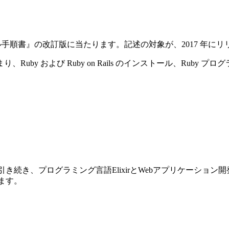
ストール手順書』の改訂版に当たります。記述の対象が、2017 年にリリースさ
y および Ruby on Rails のインストール、Ruby プ
前巻に引き続き、プログラミング言語ElixirとWebアプリケーショ
ります。