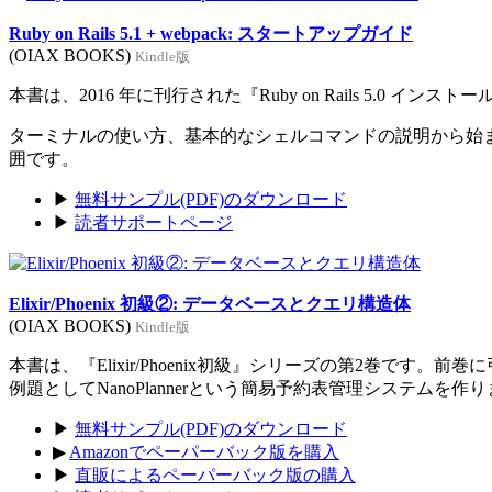
Ruby on Rails 5.1 + webpack: スタートアップガイド
(OIAX BOOKS)
Kindle版
本書は、2016 年に刊行された『Ruby on Rails 5.0 イン
ターミナルの使い方、基本的なシェルコマンドの説明から始まり、Rub
囲です。
▶
無料サンプル(PDF)のダウンロード
▶
読者サポートページ
Elixir/Phoenix 初級②: データベースとクエリ構造体
(OIAX BOOKS)
Kindle版
本書は、『Elixir/Phoenix初級』シリーズの第2巻です。
例題としてNanoPlannerという簡易予約表管理システムを作
▶
無料サンプル(PDF)のダウンロード
▶
Amazonでペーパーバック版を購入
▶
直販によるペーパーバック版の購入