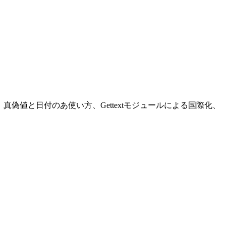
の使い方、真偽値と日付のあ使い方、Gettextモジュールによる国際化、