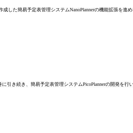
巻で作成した簡易予定表管理システムNanoPlannerの機能拡張を
です。前巻に引き続き、簡易予定表管理システムPicoPlannerの開