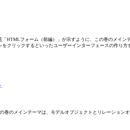
第3巻です。副題「HTMLフォーム（前編）」が示すように、この巻の
ンをクリックするといったユーザーインターフェースの作り方
 2 巻です。この巻のメインテーマは、モデルオブジェクトとリレーショ