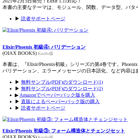
2021年2月5日発売！Elixir 1.11対応！
本書の主要なテーマは、モジュール、関数、データ型、パタ
▶
読者サポートページ
Elixir/Phoenix 初級④: バリデーション
(OIAX BOOKS)
Kindle版
本書は、『Elixir/Phoenix初級』シリーズの第4巻です。Ph
バリデーション、エラーメッセージの日本語化、など内容は
▶
無料サンプル(PDF)のダウンロード(1)
▶
無料サンプル(PDF)のダウンロード(2)
▶
Amazonでペーパーバック版を購入
▶
直販によるペーパーバック版の購入
▶
読者サポートページ
Elixir/Phoenix 初級③: フォーム構造体とチェンジセット
(OIAX BOOKS)
Kindle版