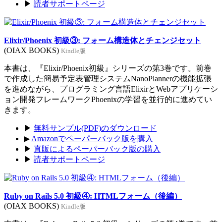
▶
読者サポートページ
Elixir/Phoenix 初級③: フォーム構造体とチェンジセット
(OIAX BOOKS)
Kindle版
本書は、『Elixir/Phoenix初級』シリーズの第3巻です。前巻
で作成した簡易予定表管理システムNanoPlannerの機能拡張
を進めながら、プログラミング言語ElixirとWebアプリケーシ
ョン開発フレームワークPhoenixの学習を並行的に進めてい
きます。
▶
無料サンプル(PDF)のダウンロード
▶
Amazonでペーパーバック版を購入
▶
直販によるペーパーバック版の購入
▶
読者サポートページ
Ruby on Rails 5.0 初級④: HTMLフォーム（後編）
(OIAX BOOKS)
Kindle版