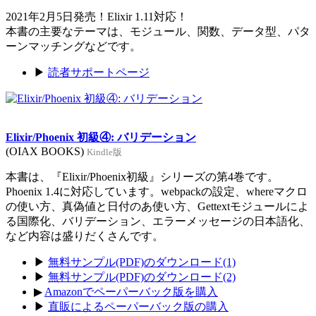
2021年2月5日発売！Elixir 1.11対応！
本書の主要なテーマは、モジュール、関数、データ型、パタ
ーンマッチングなどです。
▶
読者サポートページ
Elixir/Phoenix 初級④: バリデーション
(OIAX BOOKS)
Kindle版
本書は、『Elixir/Phoenix初級』シリーズの第4巻です。
Phoenix 1.4に対応しています。webpackの設定、whereマクロ
の使い方、真偽値と日付のあ使い方、Gettextモジュールによ
る国際化、バリデーション、エラーメッセージの日本語化、
など内容は盛りだくさんです。
▶
無料サンプル(PDF)のダウンロード(1)
▶
無料サンプル(PDF)のダウンロード(2)
▶
Amazonでペーパーバック版を購入
▶
直販によるペーパーバック版の購入