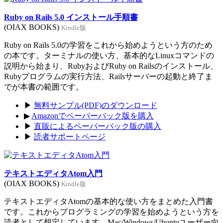
Ruby on Rails 5.0 インストール手順書
(OIAX BOOKS)
Kindle版
Ruby on Rails 5.0の学習をこれから始めようという方のため
の本です。ターミナルの使い方、基本的なLinuxコマンドの
説明から始まり、RubyおよびRuby on Railsのインストール、
Rubyプログラムの実行方法、Railsサーバーの起動と終了ま
でが本書の範囲です。
▶
無料サンプル(PDF)のダウンロード
▶
Amazonでペーパーバック版を購入
▶
直販によるペーパーバック版の購入
▶
読者サポートページ
テキストエディタAtom入門
(OIAX BOOKS)
Kindle版
テキストエディタAtomの基本的な使い方をまとめた入門書
です。これからプログラミングの学習を始めようという方を
読者として想定しています。Mac/Windows/Ubuntuユーザー向