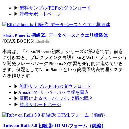
▶
無料サンプル(PDF)のダウンロード
▶
読者サポートページ
Elixir/Phoenix 初級②: データベースとクエリ構造体
(OIAX BOOKS)
Kindle版
本書は、『Elixir/Phoenix初級』シリーズの第2巻です。前巻
に引き続き、プログラミング言語ElixirとWebアプリケーショ
ン開発フレームワークPhoenixの学習を並行的に進めていき
ます。例題としてNanoPlannerという簡易予約表管理システ
ムを作ります。
▶
無料サンプル(PDF)のダウンロード
▶
Amazonでペーパーバック版を購入
▶
直販によるペーパーバック版の購入
▶
読者サポートページ
Ruby on Rails 5.0 初級③: HTMLフォーム（前編）