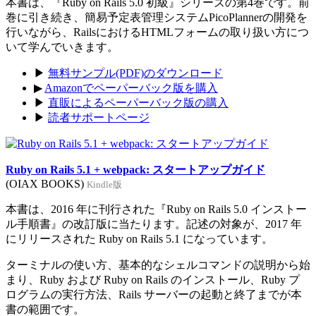
本書は、『Ruby on Rails 5.0 初級』シリーズの第4巻です。前
巻に引き続き、簡易予定表管理システムPicoPlannerの開発を
行いながら、RailsにおけるHTMLフォームの取り扱い方につ
いて学んでいきます。
▶
無料サンプル(PDF)のダウンロード
▶
Amazonでペーパーバック版を購入
▶
直販によるペーパーバック版の購入
▶
読者サポートページ
Ruby on Rails 5.1 + webpack: スタートアップガイド
(OIAX BOOKS)
Kindle版
本書は、2016 年に刊行された『Ruby on Rails 5.0 インストー
ル手順書』の改訂版に当たります。記述の対象が、2017 年
にリリースされた Ruby on Rails 5.1 になっています。
ターミナルの使い方、基本的なシェルコマンドの説明から始
まり、Ruby および Ruby on Rails のインストール、Ruby プ
ログラムの実行方法、Rails サーバーの起動と終了までが本
書の範囲です。