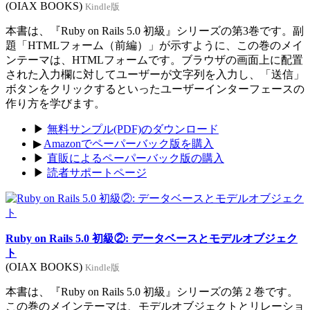
(OIAX BOOKS)
Kindle版
本書は、『Ruby on Rails 5.0 初級』シリーズの第3巻です。副
題「HTMLフォーム（前編）」が示すように、この巻のメイ
ンテーマは、HTMLフォームです。ブラウザの画面上に配置
された入力欄に対してユーザーが文字列を入力し、「送信」
ボタンをクリックするといったユーザーインターフェースの
作り方を学びます。
▶
無料サンプル(PDF)のダウンロード
▶
Amazonでペーパーバック版を購入
▶
直販によるペーパーバック版の購入
▶
読者サポートページ
Ruby on Rails 5.0 初級②: データベースとモデルオブジェク
ト
(OIAX BOOKS)
Kindle版
本書は、『Ruby on Rails 5.0 初級』シリーズの第 2 巻です。
この巻のメインテーマは、モデルオブジェクトとリレーショ