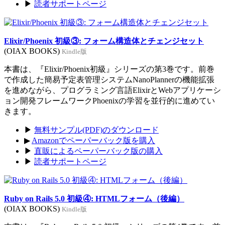
▶
読者サポートページ
Elixir/Phoenix 初級③: フォーム構造体とチェンジセット
(OIAX BOOKS)
Kindle版
本書は、『Elixir/Phoenix初級』シリーズの第3巻です。前巻
で作成した簡易予定表管理システムNanoPlannerの機能拡張
を進めながら、プログラミング言語ElixirとWebアプリケーシ
ョン開発フレームワークPhoenixの学習を並行的に進めてい
きます。
▶
無料サンプル(PDF)のダウンロード
▶
Amazonでペーパーバック版を購入
▶
直販によるペーパーバック版の購入
▶
読者サポートページ
Ruby on Rails 5.0 初級④: HTMLフォーム（後編）
(OIAX BOOKS)
Kindle版