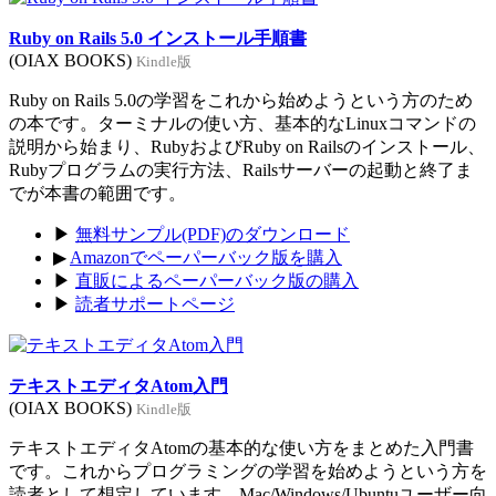
Ruby on Rails 5.0 インストール手順書
(OIAX BOOKS)
Kindle版
Ruby on Rails 5.0の学習をこれから始めようという方のため
の本です。ターミナルの使い方、基本的なLinuxコマンドの
説明から始まり、RubyおよびRuby on Railsのインストール、
Rubyプログラムの実行方法、Railsサーバーの起動と終了ま
でが本書の範囲です。
▶
無料サンプル(PDF)のダウンロード
▶
Amazonでペーパーバック版を購入
▶
直販によるペーパーバック版の購入
▶
読者サポートページ
テキストエディタAtom入門
(OIAX BOOKS)
Kindle版
テキストエディタAtomの基本的な使い方をまとめた入門書
です。これからプログラミングの学習を始めようという方を
読者として想定しています。Mac/Windows/Ubuntuユーザー向