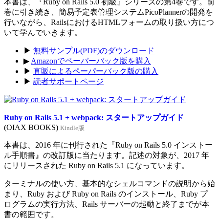
本書は、『Ruby on Rails 5.0 初級』シリーズの第4巻です。前
巻に引き続き、簡易予定表管理システムPicoPlannerの開発を
行いながら、RailsにおけるHTMLフォームの取り扱い方につ
いて学んでいきます。
▶
無料サンプル(PDF)のダウンロード
▶
Amazonでペーパーバック版を購入
▶
直販によるペーパーバック版の購入
▶
読者サポートページ
Ruby on Rails 5.1 + webpack: スタートアップガイド
(OIAX BOOKS)
Kindle版
本書は、2016 年に刊行された『Ruby on Rails 5.0 インストー
ル手順書』の改訂版に当たります。記述の対象が、2017 年
にリリースされた Ruby on Rails 5.1 になっています。
ターミナルの使い方、基本的なシェルコマンドの説明から始
まり、Ruby および Ruby on Rails のインストール、Ruby プ
ログラムの実行方法、Rails サーバーの起動と終了までが本
書の範囲です。