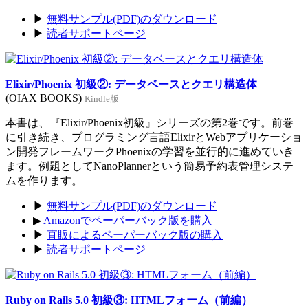
▶
無料サンプル(PDF)のダウンロード
▶
読者サポートページ
Elixir/Phoenix 初級②: データベースとクエリ構造体
(OIAX BOOKS)
Kindle版
本書は、『Elixir/Phoenix初級』シリーズの第2巻です。前巻
に引き続き、プログラミング言語ElixirとWebアプリケーショ
ン開発フレームワークPhoenixの学習を並行的に進めていき
ます。例題としてNanoPlannerという簡易予約表管理システ
ムを作ります。
▶
無料サンプル(PDF)のダウンロード
▶
Amazonでペーパーバック版を購入
▶
直販によるペーパーバック版の購入
▶
読者サポートページ
Ruby on Rails 5.0 初級③: HTMLフォーム（前編）