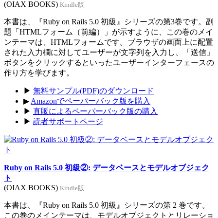
(OIAX BOOKS)
Kindle版
本書は、『Ruby on Rails 5.0 初級』シリーズの第3巻です。副
題「HTMLフォーム（前編）」が示すように、この巻のメイ
ンテーマは、HTMLフォームです。ブラウザの画面上に配置
された入力欄に対してユーザーが文字列を入力し、「送信」
ボタンをクリックするといったユーザーインターフェースの
作り方を学びます。
▶
無料サンプル(PDF)のダウンロード
▶
Amazonでペーパーバック版を購入
▶
直販によるペーパーバック版の購入
▶
読者サポートページ
Ruby on Rails 5.0 初級②: データベースとモデルオブジェク
ト
(OIAX BOOKS)
Kindle版
本書は、『Ruby on Rails 5.0 初級』シリーズの第 2 巻です。
この巻のメインテーマは、モデルオブジェクトとリレーショ