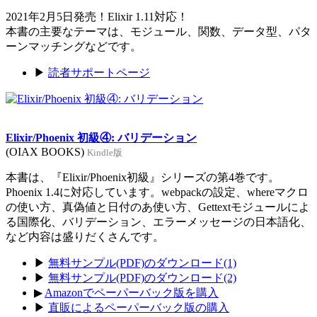
2021年2月5日発売！Elixir 1.11対応！
本書の主要なテーマは、モジュール、関数、データ型、パタ
ーンマッチングなどです。
▶
読者サポートページ
Elixir/Phoenix 初級④: バリデーション
(OIAX BOOKS)
Kindle版
本書は、『Elixir/Phoenix初級』シリーズの第4巻です。
Phoenix 1.4に対応しています。webpackの設定、whereマクロ
の使い方、真偽値と日付のあ使い方、Gettextモジュールによ
る国際化、バリデーション、エラーメッセージの日本語化、
など内容は盛りだくさんです。
▶
無料サンプル(PDF)のダウンロード(1)
▶
無料サンプル(PDF)のダウンロード(2)
▶
Amazonでペーパーバック版を購入
▶
直販によるペーパーバック版の購入