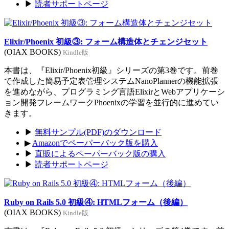
▶
読者サポートページ
Elixir/Phoenix 初級③: フォーム構造体とチェンジセット
(OIAX BOOKS)
Kindle版
本書は、『Elixir/Phoenix初級』シリーズの第3巻です。前巻
で作成した簡易予定表管理システムNanoPlannerの機能拡張
を進めながら、プログラミング言語ElixirとWebアプリケーシ
ョン開発フレームワークPhoenixの学習を並行的に進めてい
きます。
▶
無料サンプル(PDF)のダウンロード
▶
Amazonでペーパーバック版を購入
▶
直販によるペーパーバック版の購入
▶
読者サポートページ
Ruby on Rails 5.0 初級④: HTMLフォーム（後編）
(OIAX BOOKS)
Kindle版