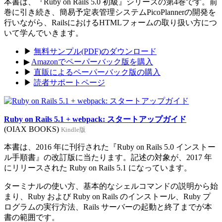
本書は、『Ruby on Rails 5.0 初級』シリーズの第4巻です。前
巻に引き続き、簡易予定表管理システムPicoPlannerの開発を
行いながら、RailsにおけるHTMLフォームの取り扱い方につ
いて学んでいきます。
▶
無料サンプル(PDF)のダウンロード
▶
Amazonでペーパーバック版を購入
▶
直販によるペーパーバック版の購入
▶
読者サポートページ
Ruby on Rails 5.1 + webpack: スタートアップガイド
(OIAX BOOKS)
Kindle版
本書は、2016 年に刊行された『Ruby on Rails 5.0 インストー
ル手順書』の改訂版に当たります。記述の対象が、2017 年
にリリースされた Ruby on Rails 5.1 になっています。
ターミナルの使い方、基本的なシェルコマンドの説明から始
まり、Ruby および Ruby on Rails のインストール、Ruby プ
ログラムの実行方法、Rails サーバーの起動と終了までが本
書の範囲です。