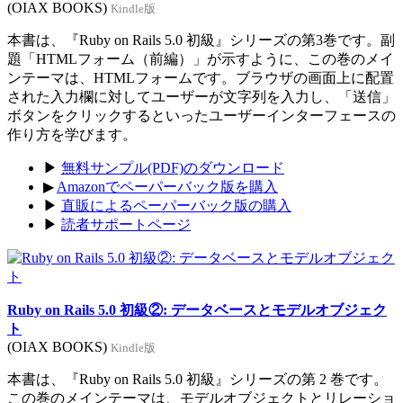
(OIAX BOOKS)
Kindle版
本書は、『Ruby on Rails 5.0 初級』シリーズの第3巻です。副
題「HTMLフォーム（前編）」が示すように、この巻のメイ
ンテーマは、HTMLフォームです。ブラウザの画面上に配置
された入力欄に対してユーザーが文字列を入力し、「送信」
ボタンをクリックするといったユーザーインターフェースの
作り方を学びます。
▶
無料サンプル(PDF)のダウンロード
▶
Amazonでペーパーバック版を購入
▶
直販によるペーパーバック版の購入
▶
読者サポートページ
Ruby on Rails 5.0 初級②: データベースとモデルオブジェク
ト
(OIAX BOOKS)
Kindle版
本書は、『Ruby on Rails 5.0 初級』シリーズの第 2 巻です。
この巻のメインテーマは、モデルオブジェクトとリレーショ