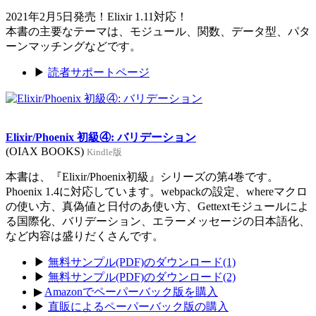
2021年2月5日発売！Elixir 1.11対応！
本書の主要なテーマは、モジュール、関数、データ型、パタ
ーンマッチングなどです。
▶
読者サポートページ
Elixir/Phoenix 初級④: バリデーション
(OIAX BOOKS)
Kindle版
本書は、『Elixir/Phoenix初級』シリーズの第4巻です。
Phoenix 1.4に対応しています。webpackの設定、whereマクロ
の使い方、真偽値と日付のあ使い方、Gettextモジュールによ
る国際化、バリデーション、エラーメッセージの日本語化、
など内容は盛りだくさんです。
▶
無料サンプル(PDF)のダウンロード(1)
▶
無料サンプル(PDF)のダウンロード(2)
▶
Amazonでペーパーバック版を購入
▶
直販によるペーパーバック版の購入