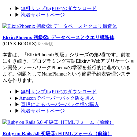
▶
無料サンプル(PDF)のダウンロード
▶
読者サポートページ
Elixir/Phoenix 初級②: データベースとクエリ構造体
(OIAX BOOKS)
Kindle版
本書は、『Elixir/Phoenix初級』シリーズの第2巻です。前巻
に引き続き、プログラミング言語ElixirとWebアプリケーショ
ン開発フレームワークPhoenixの学習を並行的に進めていき
ます。例題としてNanoPlannerという簡易予約表管理システ
ムを作ります。
▶
無料サンプル(PDF)のダウンロード
▶
Amazonでペーパーバック版を購入
▶
直販によるペーパーバック版の購入
▶
読者サポートページ
Ruby on Rails 5.0 初級③: HTMLフォーム（前編）