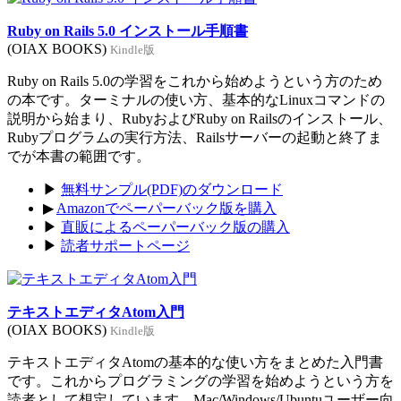
Ruby on Rails 5.0 インストール手順書
(OIAX BOOKS)
Kindle版
Ruby on Rails 5.0の学習をこれから始めようという方のため
の本です。ターミナルの使い方、基本的なLinuxコマンドの
説明から始まり、RubyおよびRuby on Railsのインストール、
Rubyプログラムの実行方法、Railsサーバーの起動と終了ま
でが本書の範囲です。
▶
無料サンプル(PDF)のダウンロード
▶
Amazonでペーパーバック版を購入
▶
直販によるペーパーバック版の購入
▶
読者サポートページ
テキストエディタAtom入門
(OIAX BOOKS)
Kindle版
テキストエディタAtomの基本的な使い方をまとめた入門書
です。これからプログラミングの学習を始めようという方を
読者として想定しています。Mac/Windows/Ubuntuユーザー向