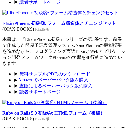
▶
読者サポートページ
Elixir/Phoenix 初級③: フォーム構造体とチェンジセット
(OIAX BOOKS)
Kindle版
本書は、『Elixir/Phoenix初級』シリーズの第3巻です。前巻
で作成した簡易予定表管理システムNanoPlannerの機能拡張
を進めながら、プログラミング言語ElixirとWebアプリケーシ
ョン開発フレームワークPhoenixの学習を並行的に進めてい
きます。
▶
無料サンプル(PDF)のダウンロード
▶
Amazonでペーパーバック版を購入
▶
直販によるペーパーバック版の購入
▶
読者サポートページ
Ruby on Rails 5.0 初級④: HTMLフォーム（後編）
(OIAX BOOKS)
Kindle版