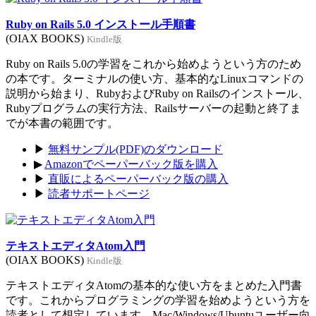
Ruby on Rails 5.0 インストール手順書
(OIAX BOOKS)
Kindle版
Ruby on Rails 5.0の学習をこれから始めようという方のため
の本です。ターミナルの使い方、基本的なLinuxコマンドの
説明から始まり、RubyおよびRuby on Railsのインストール、
Rubyプログラムの実行方法、Railsサーバーの起動と終了ま
でが本書の範囲です。
▶
無料サンプル(PDF)のダウンロード
▶
Amazonでペーパーバック版を購入
▶
直販によるペーパーバック版の購入
▶
読者サポートページ
テキストエディタAtom入門
(OIAX BOOKS)
Kindle版
テキストエディタAtomの基本的な使い方をまとめた入門書
です。これからプログラミングの学習を始めようという方を
読者として想定しています。Mac/Windows/Ubuntuユーザー向