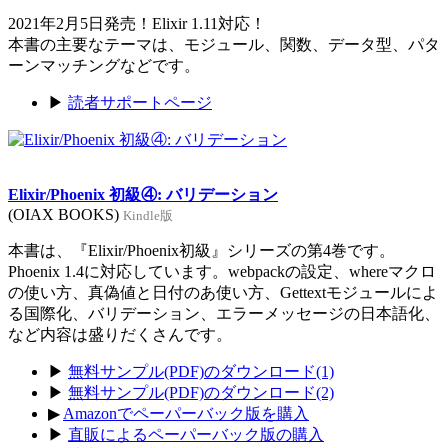
2021年2月5日発売！Elixir 1.11対応！
本書の主要なテーマは、モジュール、関数、データ型、パタ
ーンマッチングなどです。
▶
読者サポートページ
Elixir/Phoenix 初級④: バリデーション
(OIAX BOOKS)
Kindle版
本書は、『Elixir/Phoenix初級』シリーズの第4巻です。
Phoenix 1.4に対応しています。webpackの設定、whereマクロ
の使い方、真偽値と日付のあ使い方、Gettextモジュールによ
る国際化、バリデーション、エラーメッセージの日本語化、
など内容は盛りだくさんです。
▶
無料サンプル(PDF)のダウンロード(1)
▶
無料サンプル(PDF)のダウンロード(2)
▶
Amazonでペーパーバック版を購入
▶
直販によるペーパーバック版の購入