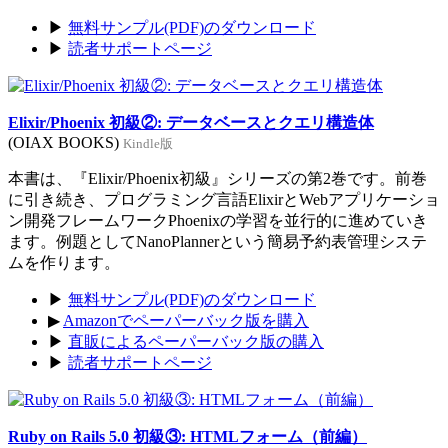
▶
無料サンプル(PDF)のダウンロード
▶
読者サポートページ
Elixir/Phoenix 初級②: データベースとクエリ構造体
(OIAX BOOKS)
Kindle版
本書は、『Elixir/Phoenix初級』シリーズの第2巻です。前巻
に引き続き、プログラミング言語ElixirとWebアプリケーショ
ン開発フレームワークPhoenixの学習を並行的に進めていき
ます。例題としてNanoPlannerという簡易予約表管理システ
ムを作ります。
▶
無料サンプル(PDF)のダウンロード
▶
Amazonでペーパーバック版を購入
▶
直販によるペーパーバック版の購入
▶
読者サポートページ
Ruby on Rails 5.0 初級③: HTMLフォーム（前編）