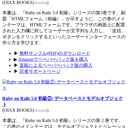
(OIAX BOOKS)
Kindle版
本書は、『Ruby on Rails 5.0 初級』シリーズの第3巻です。副
題「HTMLフォーム（前編）」が示すように、この巻のメイ
ンテーマは、HTMLフォームです。ブラウザの画面上に配置
された入力欄に対してユーザーが文字列を入力し、「送信」
ボタンをクリックするといったユーザーインターフェースの
作り方を学びます。
▶
無料サンプル(PDF)のダウンロード
▶
Amazonでペーパーバック版を購入
▶
直販によるペーパーバック版の購入
▶
読者サポートページ
Ruby on Rails 5.0 初級②: データベースとモデルオブジェク
ト
(OIAX BOOKS)
Kindle版
本書は、『Ruby on Rails 5.0 初級』シリーズの第 2 巻です。
この巻のメインテーマは、モデルオブジェクトとリレーショ