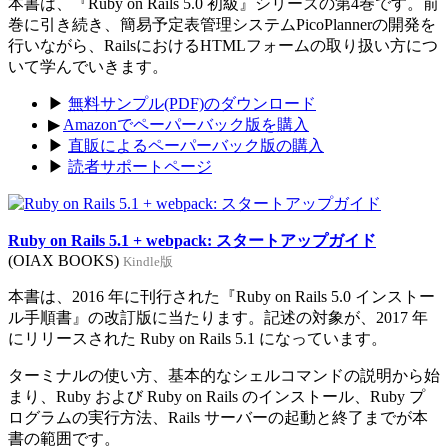
本書は、『Ruby on Rails 5.0 初級』シリーズの第4巻です。前
巻に引き続き、簡易予定表管理システムPicoPlannerの開発を
行いながら、RailsにおけるHTMLフォームの取り扱い方につ
いて学んでいきます。
▶
無料サンプル(PDF)のダウンロード
▶
Amazonでペーパーバック版を購入
▶
直販によるペーパーバック版の購入
▶
読者サポートページ
Ruby on Rails 5.1 + webpack: スタートアップガイド
(OIAX BOOKS)
Kindle版
本書は、2016 年に刊行された『Ruby on Rails 5.0 インストー
ル手順書』の改訂版に当たります。記述の対象が、2017 年
にリリースされた Ruby on Rails 5.1 になっています。
ターミナルの使い方、基本的なシェルコマンドの説明から始
まり、Ruby および Ruby on Rails のインストール、Ruby プ
ログラムの実行方法、Rails サーバーの起動と終了までが本
書の範囲です。