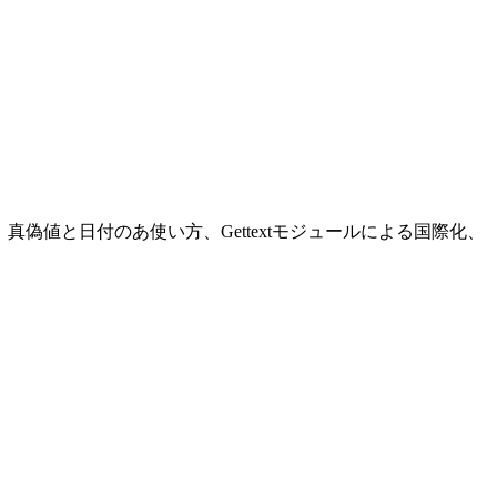
の使い方、真偽値と日付のあ使い方、Gettextモジュールによる国際化、