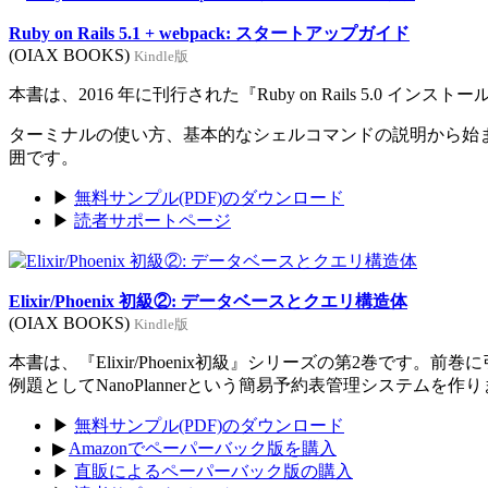
Ruby on Rails 5.1 + webpack: スタートアップガイド
(OIAX BOOKS)
Kindle版
本書は、2016 年に刊行された『Ruby on Rails 5.0 イン
ターミナルの使い方、基本的なシェルコマンドの説明から始まり、Rub
囲です。
▶
無料サンプル(PDF)のダウンロード
▶
読者サポートページ
Elixir/Phoenix 初級②: データベースとクエリ構造体
(OIAX BOOKS)
Kindle版
本書は、『Elixir/Phoenix初級』シリーズの第2巻です。
例題としてNanoPlannerという簡易予約表管理システムを作
▶
無料サンプル(PDF)のダウンロード
▶
Amazonでペーパーバック版を購入
▶
直販によるペーパーバック版の購入