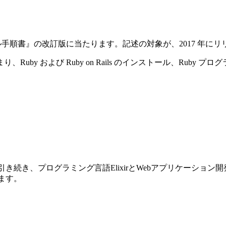
ストール手順書』の改訂版に当たります。記述の対象が、2017 年にリリースさ
y および Ruby on Rails のインストール、Ruby プ
前巻に引き続き、プログラミング言語ElixirとWebアプリケーショ
ります。