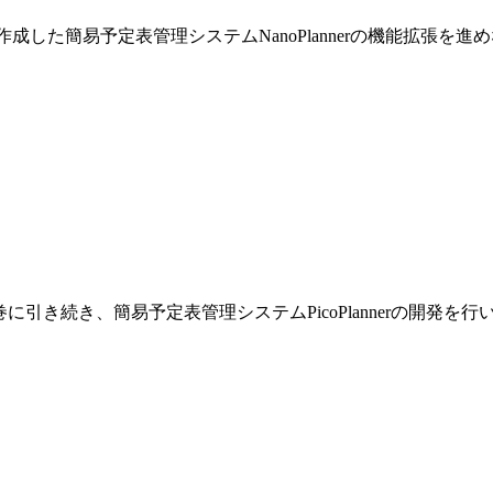
巻で作成した簡易予定表管理システムNanoPlannerの機能拡張を
です。前巻に引き続き、簡易予定表管理システムPicoPlannerの開