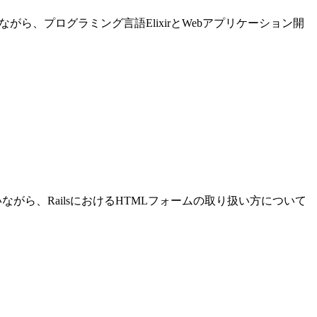
進めながら、プログラミング言語ElixirとWebアプリケーション開
発を行いながら、RailsにおけるHTMLフォームの取り扱い方について