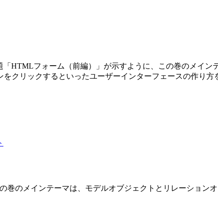
第3巻です。副題「HTMLフォーム（前編）」が示すように、この巻の
ンをクリックするといったユーザーインターフェースの作り方
 2 巻です。この巻のメインテーマは、モデルオブジェクトとリレーショ