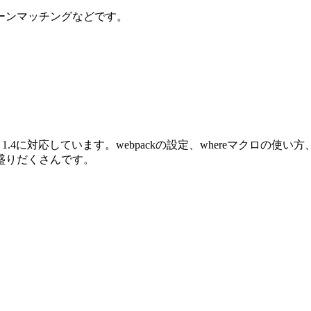
ーンマッチングなどです。
oenix 1.4に対応しています。webpackの設定、whereマクロ
盛りだくさんです。