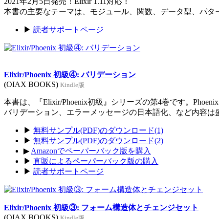
2021年2月5日発売！Elixir 1.11対応！
本書の主要なテーマは、モジュール、関数、データ型、パタ
▶
読者サポートページ
Elixir/Phoenix 初級④: バリデーション
(OIAX BOOKS)
Kindle版
本書は、『Elixir/Phoenix初級』シリーズの第4巻です。Ph
バリデーション、エラーメッセージの日本語化、など内容は
▶
無料サンプル(PDF)のダウンロード(1)
▶
無料サンプル(PDF)のダウンロード(2)
▶
Amazonでペーパーバック版を購入
▶
直販によるペーパーバック版の購入
▶
読者サポートページ
Elixir/Phoenix 初級③: フォーム構造体とチェンジセット
(OIAX BOOKS)
Kindle版