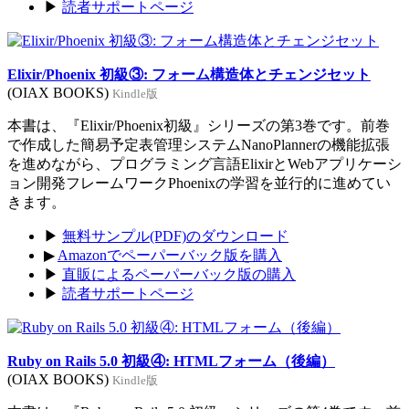
▶
読者サポートページ
Elixir/Phoenix 初級③: フォーム構造体とチェンジセット
(OIAX BOOKS)
Kindle版
本書は、『Elixir/Phoenix初級』シリーズの第3巻です。前巻
で作成した簡易予定表管理システムNanoPlannerの機能拡張
を進めながら、プログラミング言語ElixirとWebアプリケーシ
ョン開発フレームワークPhoenixの学習を並行的に進めてい
きます。
▶
無料サンプル(PDF)のダウンロード
▶
Amazonでペーパーバック版を購入
▶
直販によるペーパーバック版の購入
▶
読者サポートページ
Ruby on Rails 5.0 初級④: HTMLフォーム（後編）
(OIAX BOOKS)
Kindle版