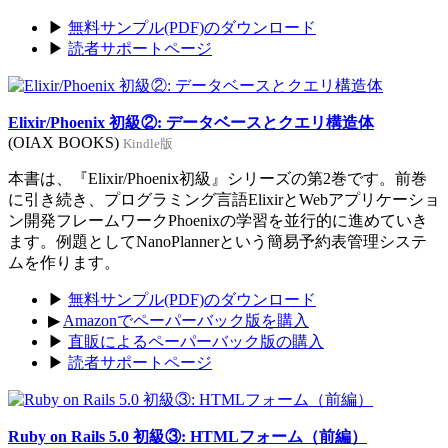
▶
無料サンプル(PDF)のダウンロード
▶
読者サポートページ
Elixir/Phoenix 初級②: データベースとクエリ構造体
(OIAX BOOKS)
Kindle版
本書は、『Elixir/Phoenix初級』シリーズの第2巻です。前巻
に引き続き、プログラミング言語ElixirとWebアプリケーショ
ン開発フレームワークPhoenixの学習を並行的に進めていき
ます。例題としてNanoPlannerという簡易予約表管理システ
ムを作ります。
▶
無料サンプル(PDF)のダウンロード
▶
Amazonでペーパーバック版を購入
▶
直販によるペーパーバック版の購入
▶
読者サポートページ
Ruby on Rails 5.0 初級③: HTMLフォーム（前編）