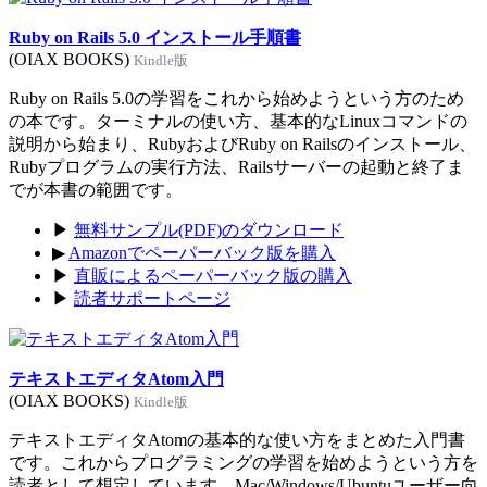
Ruby on Rails 5.0 インストール手順書
(OIAX BOOKS)
Kindle版
Ruby on Rails 5.0の学習をこれから始めようという方のため
の本です。ターミナルの使い方、基本的なLinuxコマンドの
説明から始まり、RubyおよびRuby on Railsのインストール、
Rubyプログラムの実行方法、Railsサーバーの起動と終了ま
でが本書の範囲です。
▶
無料サンプル(PDF)のダウンロード
▶
Amazonでペーパーバック版を購入
▶
直販によるペーパーバック版の購入
▶
読者サポートページ
テキストエディタAtom入門
(OIAX BOOKS)
Kindle版
テキストエディタAtomの基本的な使い方をまとめた入門書
です。これからプログラミングの学習を始めようという方を
読者として想定しています。Mac/Windows/Ubuntuユーザー向