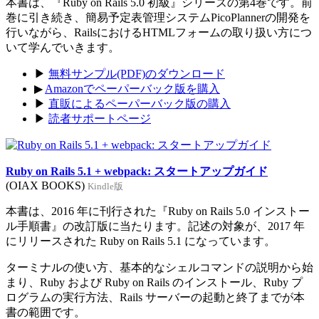
本書は、『Ruby on Rails 5.0 初級』シリーズの第4巻です。前
巻に引き続き、簡易予定表管理システムPicoPlannerの開発を
行いながら、RailsにおけるHTMLフォームの取り扱い方につ
いて学んでいきます。
▶
無料サンプル(PDF)のダウンロード
▶
Amazonでペーパーバック版を購入
▶
直販によるペーパーバック版の購入
▶
読者サポートページ
Ruby on Rails 5.1 + webpack: スタートアップガイド
(OIAX BOOKS)
Kindle版
本書は、2016 年に刊行された『Ruby on Rails 5.0 インストー
ル手順書』の改訂版に当たります。記述の対象が、2017 年
にリリースされた Ruby on Rails 5.1 になっています。
ターミナルの使い方、基本的なシェルコマンドの説明から始
まり、Ruby および Ruby on Rails のインストール、Ruby プ
ログラムの実行方法、Rails サーバーの起動と終了までが本
書の範囲です。