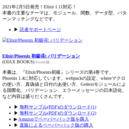
2021年2月5日発売！Elixir 1.11対応！
本書の主要なテーマは、モジュール、関数、データ型、パタ
ーンマッチングなどです。
▶
読者サポートページ
Elixir/Phoenix 初級④: バリデーション
(OIAX BOOKS)
Kindle版
本書は、『Elixir/Phoenix初級』シリーズの第4巻です。
Phoenix 1.4に対応しています。webpackの設定、whereマクロ
の使い方、真偽値と日付のあ使い方、Gettextモジュールによ
る国際化、バリデーション、エラーメッセージの日本語化、
など内容は盛りだくさんです。
▶
無料サンプル(PDF)のダウンロード(1)
▶
無料サンプル(PDF)のダウンロード(2)
▶
Amazonでペーパーバック版を購入
▶
直販によるペーパーバック版の購入