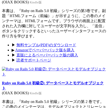
(OIAX BOOKS)
Kindle版
本書は、『Ruby on Rails 5.0 初級』シリーズの第3巻です。副
題「HTMLフォーム（前編）」が示すように、この巻のメイ
ンテーマは、HTMLフォームです。ブラウザの画面上に配置
された入力欄に対してユーザーが文字列を入力し、「送信」
ボタンをクリックするといったユーザーインターフェースの
作り方を学びます。
▶
無料サンプル(PDF)のダウンロード
▶
Amazonでペーパーバック版を購入
▶
直販によるペーパーバック版の購入
▶
読者サポートページ
Ruby on Rails 5.0 初級②: データベースとモデルオブジェク
ト
(OIAX BOOKS)
Kindle版
本書は、『Ruby on Rails 5.0 初級』シリーズの第 2 巻です。
この巻のメインテーマは、モデルオブジェクトとリレーショ