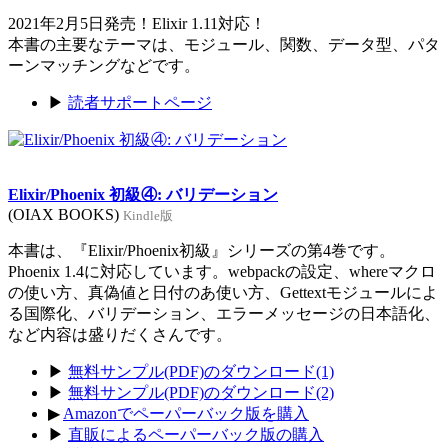
2021年2月5日発売！Elixir 1.11対応！
本書の主要なテーマは、モジュール、関数、データ型、パタ
ーンマッチングなどです。
▶
読者サポートページ
Elixir/Phoenix 初級④: バリデーション
(OIAX BOOKS)
Kindle版
本書は、『Elixir/Phoenix初級』シリーズの第4巻です。
Phoenix 1.4に対応しています。webpackの設定、whereマクロ
の使い方、真偽値と日付のあ使い方、Gettextモジュールによ
る国際化、バリデーション、エラーメッセージの日本語化、
など内容は盛りだくさんです。
▶
無料サンプル(PDF)のダウンロード(1)
▶
無料サンプル(PDF)のダウンロード(2)
▶
Amazonでペーパーバック版を購入
▶
直販によるペーパーバック版の購入