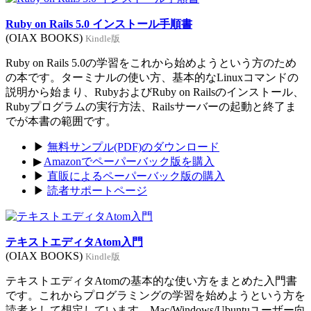
Ruby on Rails 5.0 インストール手順書
(OIAX BOOKS)
Kindle版
Ruby on Rails 5.0の学習をこれから始めようという方のため
の本です。ターミナルの使い方、基本的なLinuxコマンドの
説明から始まり、RubyおよびRuby on Railsのインストール、
Rubyプログラムの実行方法、Railsサーバーの起動と終了ま
でが本書の範囲です。
▶
無料サンプル(PDF)のダウンロード
▶
Amazonでペーパーバック版を購入
▶
直販によるペーパーバック版の購入
▶
読者サポートページ
テキストエディタAtom入門
(OIAX BOOKS)
Kindle版
テキストエディタAtomの基本的な使い方をまとめた入門書
です。これからプログラミングの学習を始めようという方を
読者として想定しています。Mac/Windows/Ubuntuユーザー向