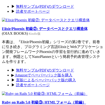
▶
無料サンプル(PDF)のダウンロード
▶
読者サポートページ
Elixir/Phoenix 初級②: データベースとクエリ構造体
(OIAX BOOKS)
Kindle版
本書は、『Elixir/Phoenix初級』シリーズの第2巻です。前巻
に引き続き、プログラミング言語ElixirとWebアプリケーショ
ン開発フレームワークPhoenixの学習を並行的に進めていき
ます。例題としてNanoPlannerという簡易予約表管理システ
ムを作ります。
▶
無料サンプル(PDF)のダウンロード
▶
Amazonでペーパーバック版を購入
▶
直販によるペーパーバック版の購入
▶
読者サポートページ
Ruby on Rails 5.0 初級③: HTMLフォーム（前編）