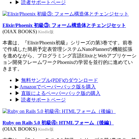
▶
読者サポートページ
Elixir/Phoenix 初級③: フォーム構造体とチェンジセット
(OIAX BOOKS)
Kindle版
本書は、『Elixir/Phoenix初級』シリーズの第3巻です。前巻
で作成した簡易予定表管理システムNanoPlannerの機能拡張
を進めながら、プログラミング言語ElixirとWebアプリケーシ
ョン開発フレームワークPhoenixの学習を並行的に進めてい
きます。
▶
無料サンプル(PDF)のダウンロード
▶
Amazonでペーパーバック版を購入
▶
直販によるペーパーバック版の購入
▶
読者サポートページ
Ruby on Rails 5.0 初級④: HTMLフォーム（後編）
(OIAX BOOKS)
Kindle版