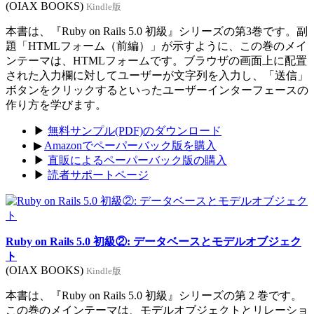
(OIAX BOOKS)
Kindle版
本書は、『Ruby on Rails 5.0 初級』シリーズの第3巻です。副
題「HTMLフォーム（前編）」が示すように、この巻のメイ
ンテーマは、HTMLフォームです。ブラウザの画面上に配置
された入力欄に対してユーザーが文字列を入力し、「送信」
ボタンをクリックするといったユーザーインターフェースの
作り方を学びます。
▶
無料サンプル(PDF)のダウンロード
▶
Amazonでペーパーバック版を購入
▶
直販によるペーパーバック版の購入
▶
読者サポートページ
Ruby on Rails 5.0 初級②: データベースとモデルオブジェク
ト
(OIAX BOOKS)
Kindle版
本書は、『Ruby on Rails 5.0 初級』シリーズの第 2 巻です。
この巻のメインテーマは、モデルオブジェクトとリレーショ