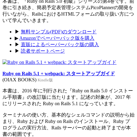
本書は、『Ruby on Rails 5.0 初級』シリーズの第4巻です。前
巻に引き続き、簡易予定表管理システムPicoPlannerの開発を
行いながら、RailsにおけるHTMLフォームの取り扱い方につ
いて学んでいきます。
▶
無料サンプル(PDF)のダウンロード
▶
Amazonでペーパーバック版を購入
▶
直販によるペーパーバック版の購入
▶
読者サポートページ
Ruby on Rails 5.1 + webpack: スタートアップガイド
(OIAX BOOKS)
Kindle版
本書は、2016 年に刊行された『Ruby on Rails 5.0 インストー
ル手順書』の改訂版に当たります。記述の対象が、2017 年
にリリースされた Ruby on Rails 5.1 になっています。
ターミナルの使い方、基本的なシェルコマンドの説明から始
まり、Ruby および Ruby on Rails のインストール、Ruby プ
ログラムの実行方法、Rails サーバーの起動と終了までが本
書の範囲です。