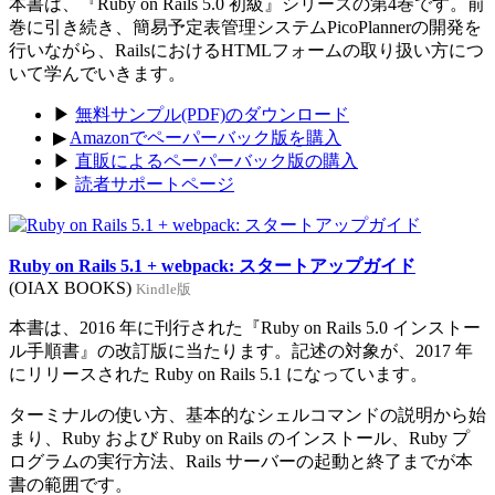
本書は、『Ruby on Rails 5.0 初級』シリーズの第4巻です。前
巻に引き続き、簡易予定表管理システムPicoPlannerの開発を
行いながら、RailsにおけるHTMLフォームの取り扱い方につ
いて学んでいきます。
▶
無料サンプル(PDF)のダウンロード
▶
Amazonでペーパーバック版を購入
▶
直販によるペーパーバック版の購入
▶
読者サポートページ
Ruby on Rails 5.1 + webpack: スタートアップガイド
(OIAX BOOKS)
Kindle版
本書は、2016 年に刊行された『Ruby on Rails 5.0 インストー
ル手順書』の改訂版に当たります。記述の対象が、2017 年
にリリースされた Ruby on Rails 5.1 になっています。
ターミナルの使い方、基本的なシェルコマンドの説明から始
まり、Ruby および Ruby on Rails のインストール、Ruby プ
ログラムの実行方法、Rails サーバーの起動と終了までが本
書の範囲です。