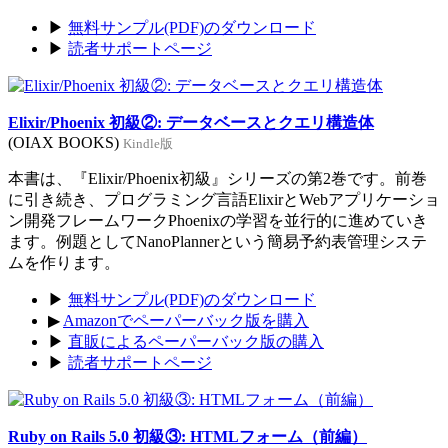
▶
無料サンプル(PDF)のダウンロード
▶
読者サポートページ
Elixir/Phoenix 初級②: データベースとクエリ構造体
(OIAX BOOKS)
Kindle版
本書は、『Elixir/Phoenix初級』シリーズの第2巻です。前巻
に引き続き、プログラミング言語ElixirとWebアプリケーショ
ン開発フレームワークPhoenixの学習を並行的に進めていき
ます。例題としてNanoPlannerという簡易予約表管理システ
ムを作ります。
▶
無料サンプル(PDF)のダウンロード
▶
Amazonでペーパーバック版を購入
▶
直販によるペーパーバック版の購入
▶
読者サポートページ
Ruby on Rails 5.0 初級③: HTMLフォーム（前編）