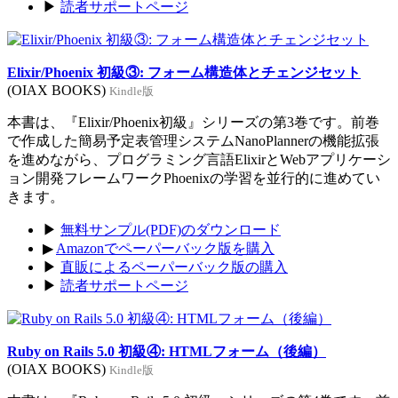
▶
読者サポートページ
Elixir/Phoenix 初級③: フォーム構造体とチェンジセット
(OIAX BOOKS)
Kindle版
本書は、『Elixir/Phoenix初級』シリーズの第3巻です。前巻
で作成した簡易予定表管理システムNanoPlannerの機能拡張
を進めながら、プログラミング言語ElixirとWebアプリケーシ
ョン開発フレームワークPhoenixの学習を並行的に進めてい
きます。
▶
無料サンプル(PDF)のダウンロード
▶
Amazonでペーパーバック版を購入
▶
直販によるペーパーバック版の購入
▶
読者サポートページ
Ruby on Rails 5.0 初級④: HTMLフォーム（後編）
(OIAX BOOKS)
Kindle版