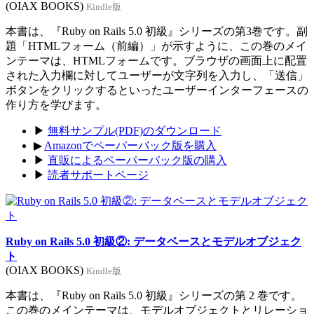
(OIAX BOOKS)
Kindle版
本書は、『Ruby on Rails 5.0 初級』シリーズの第3巻です。副
題「HTMLフォーム（前編）」が示すように、この巻のメイ
ンテーマは、HTMLフォームです。ブラウザの画面上に配置
された入力欄に対してユーザーが文字列を入力し、「送信」
ボタンをクリックするといったユーザーインターフェースの
作り方を学びます。
▶
無料サンプル(PDF)のダウンロード
▶
Amazonでペーパーバック版を購入
▶
直販によるペーパーバック版の購入
▶
読者サポートページ
Ruby on Rails 5.0 初級②: データベースとモデルオブジェク
ト
(OIAX BOOKS)
Kindle版
本書は、『Ruby on Rails 5.0 初級』シリーズの第 2 巻です。
この巻のメインテーマは、モデルオブジェクトとリレーショ