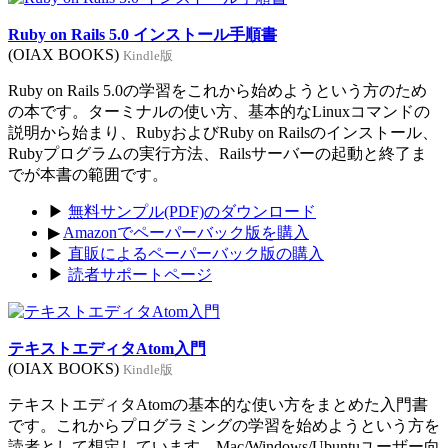
Ruby on Rails 5.0 インストール手順書
(OIAX BOOKS)
Kindle版
Ruby on Rails 5.0の学習をこれから始めようという方のため
の本です。ターミナルの使い方、基本的なLinuxコマンドの
説明から始まり、RubyおよびRuby on Railsのインストール、
Rubyプログラムの実行方法、Railsサーバーの起動と終了ま
でが本書の範囲です。
▶
無料サンプル(PDF)のダウンロード
▶
Amazonでペーパーバック版を購入
▶
直販によるペーパーバック版の購入
▶
読者サポートページ
テキストエディタAtom入門
(OIAX BOOKS)
Kindle版
テキストエディタAtomの基本的な使い方をまとめた入門書
です。これからプログラミングの学習を始めようという方を
読者として想定しています。Mac/Windows/Ubuntuユーザー向