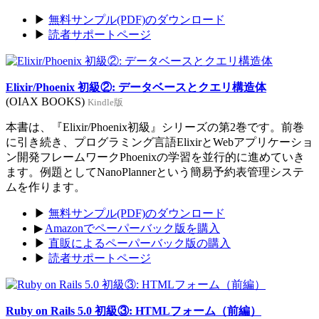
▶
無料サンプル(PDF)のダウンロード
▶
読者サポートページ
Elixir/Phoenix 初級②: データベースとクエリ構造体
(OIAX BOOKS)
Kindle版
本書は、『Elixir/Phoenix初級』シリーズの第2巻です。前巻
に引き続き、プログラミング言語ElixirとWebアプリケーショ
ン開発フレームワークPhoenixの学習を並行的に進めていき
ます。例題としてNanoPlannerという簡易予約表管理システ
ムを作ります。
▶
無料サンプル(PDF)のダウンロード
▶
Amazonでペーパーバック版を購入
▶
直販によるペーパーバック版の購入
▶
読者サポートページ
Ruby on Rails 5.0 初級③: HTMLフォーム（前編）