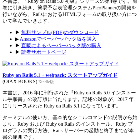
本書は、『Ruby on Rails 5.0 初級』シリーズの第4巻です。前
巻に引き続き、簡易予定表管理システムPicoPlannerの開発を
行いながら、RailsにおけるHTMLフォームの取り扱い方につ
いて学んでいきます。
▶
無料サンプル(PDF)のダウンロード
▶
Amazonでペーパーバック版を購入
▶
直販によるペーパーバック版の購入
▶
読者サポートページ
Ruby on Rails 5.1 + webpack: スタートアップガイド
(OIAX BOOKS)
Kindle版
本書は、2016 年に刊行された『Ruby on Rails 5.0 インストー
ル手順書』の改訂版に当たります。記述の対象が、2017 年
にリリースされた Ruby on Rails 5.1 になっています。
ターミナルの使い方、基本的なシェルコマンドの説明から始
まり、Ruby および Ruby on Rails のインストール、Ruby プ
ログラムの実行方法、Rails サーバーの起動と終了までが本
書の範囲です。