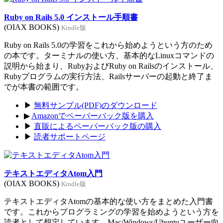
Ruby on Rails 5.0 インストール手順書
(OIAX BOOKS)
Kindle版
Ruby on Rails 5.0の学習をこれから始めようという方のため
の本です。ターミナルの使い方、基本的なLinuxコマンドの
説明から始まり、RubyおよびRuby on Railsのインストール、
Rubyプログラムの実行方法、Railsサーバーの起動と終了ま
でが本書の範囲です。
▶
無料サンプル(PDF)のダウンロード
▶
Amazonでペーパーバック版を購入
▶
直販によるペーパーバック版の購入
▶
読者サポートページ
テキストエディタAtom入門
(OIAX BOOKS)
Kindle版
テキストエディタAtomの基本的な使い方をまとめた入門書
です。これからプログラミングの学習を始めようという方を
読者として想定しています。Mac/Windows/Ubuntuユーザー向