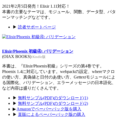
2021年2月5日発売！Elixir 1.11対応！
本書の主要なテーマは、モジュール、関数、データ型、パタ
ーンマッチングなどです。
▶
読者サポートページ
Elixir/Phoenix 初級④: バリデーション
(OIAX BOOKS)
Kindle版
本書は、『Elixir/Phoenix初級』シリーズの第4巻です。
Phoenix 1.4に対応しています。webpackの設定、whereマクロ
の使い方、真偽値と日付のあ使い方、Gettextモジュールによ
る国際化、バリデーション、エラーメッセージの日本語化、
など内容は盛りだくさんです。
▶
無料サンプル(PDF)のダウンロード(1)
▶
無料サンプル(PDF)のダウンロード(2)
▶
Amazonでペーパーバック版を購入
▶
直販によるペーパーバック版の購入