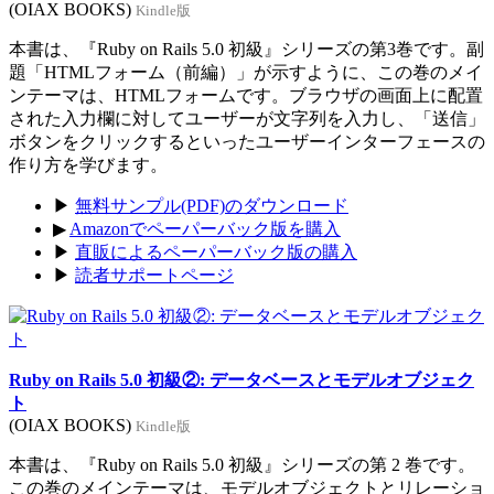
(OIAX BOOKS)
Kindle版
本書は、『Ruby on Rails 5.0 初級』シリーズの第3巻です。副
題「HTMLフォーム（前編）」が示すように、この巻のメイ
ンテーマは、HTMLフォームです。ブラウザの画面上に配置
された入力欄に対してユーザーが文字列を入力し、「送信」
ボタンをクリックするといったユーザーインターフェースの
作り方を学びます。
▶
無料サンプル(PDF)のダウンロード
▶
Amazonでペーパーバック版を購入
▶
直販によるペーパーバック版の購入
▶
読者サポートページ
Ruby on Rails 5.0 初級②: データベースとモデルオブジェク
ト
(OIAX BOOKS)
Kindle版
本書は、『Ruby on Rails 5.0 初級』シリーズの第 2 巻です。
この巻のメインテーマは、モデルオブジェクトとリレーショ