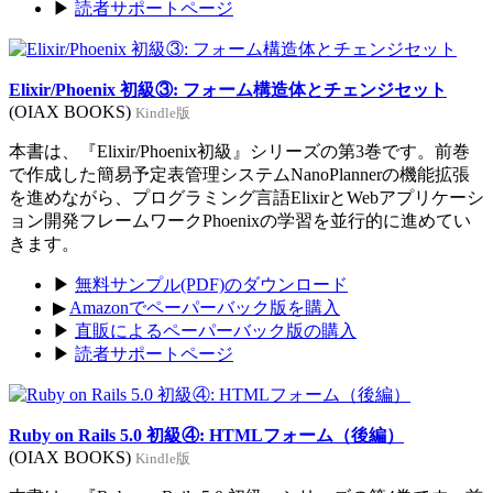
▶
読者サポートページ
Elixir/Phoenix 初級③: フォーム構造体とチェンジセット
(OIAX BOOKS)
Kindle版
本書は、『Elixir/Phoenix初級』シリーズの第3巻です。前巻
で作成した簡易予定表管理システムNanoPlannerの機能拡張
を進めながら、プログラミング言語ElixirとWebアプリケーシ
ョン開発フレームワークPhoenixの学習を並行的に進めてい
きます。
▶
無料サンプル(PDF)のダウンロード
▶
Amazonでペーパーバック版を購入
▶
直販によるペーパーバック版の購入
▶
読者サポートページ
Ruby on Rails 5.0 初級④: HTMLフォーム（後編）
(OIAX BOOKS)
Kindle版