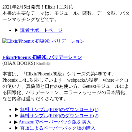
2021年2月5日発売！Elixir 1.11対応！
本書の主要なテーマは、モジュール、関数、データ型、パタ
ーンマッチングなどです。
▶
読者サポートページ
Elixir/Phoenix 初級④: バリデーション
(OIAX BOOKS)
Kindle版
本書は、『Elixir/Phoenix初級』シリーズの第4巻です。
Phoenix 1.4に対応しています。webpackの設定、whereマクロ
の使い方、真偽値と日付のあ使い方、Gettextモジュールによ
る国際化、バリデーション、エラーメッセージの日本語化、
など内容は盛りだくさんです。
▶
無料サンプル(PDF)のダウンロード(1)
▶
無料サンプル(PDF)のダウンロード(2)
▶
Amazonでペーパーバック版を購入
▶
直販によるペーパーバック版の購入