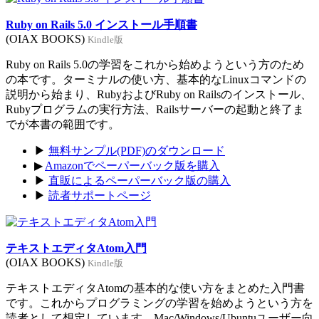
Ruby on Rails 5.0 インストール手順書
(OIAX BOOKS)
Kindle版
Ruby on Rails 5.0の学習をこれから始めようという方のため
の本です。ターミナルの使い方、基本的なLinuxコマンドの
説明から始まり、RubyおよびRuby on Railsのインストール、
Rubyプログラムの実行方法、Railsサーバーの起動と終了ま
でが本書の範囲です。
▶
無料サンプル(PDF)のダウンロード
▶
Amazonでペーパーバック版を購入
▶
直販によるペーパーバック版の購入
▶
読者サポートページ
テキストエディタAtom入門
(OIAX BOOKS)
Kindle版
テキストエディタAtomの基本的な使い方をまとめた入門書
です。これからプログラミングの学習を始めようという方を
読者として想定しています。Mac/Windows/Ubuntuユーザー向