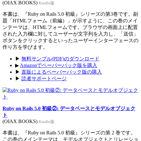
(OIAX BOOKS)
Kindle版
本書は、『Ruby on Rails 5.0 初級』シリーズの第3巻です。副
題「HTMLフォーム（前編）」が示すように、この巻のメイ
ンテーマは、HTMLフォームです。ブラウザの画面上に配置
された入力欄に対してユーザーが文字列を入力し、「送信」
ボタンをクリックするといったユーザーインターフェースの
作り方を学びます。
▶
無料サンプル(PDF)のダウンロード
▶
Amazonでペーパーバック版を購入
▶
直販によるペーパーバック版の購入
▶
読者サポートページ
Ruby on Rails 5.0 初級②: データベースとモデルオブジェク
ト
(OIAX BOOKS)
Kindle版
本書は、『Ruby on Rails 5.0 初級』シリーズの第 2 巻です。
この巻のメインテーマは、モデルオブジェクトとリレーショ