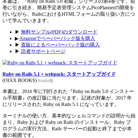
本書は、『Ruby on Rails 5.0 初級』シリーズの第4巻です。前
巻に引き続き、簡易予定表管理システムPicoPlannerの開発を
行いながら、RailsにおけるHTMLフォームの取り扱い方につ
いて学んでいきます。
▶
無料サンプル(PDF)のダウンロード
▶
Amazonでペーパーバック版を購入
▶
直販によるペーパーバック版の購入
▶
読者サポートページ
Ruby on Rails 5.1 + webpack: スタートアップガイド
(OIAX BOOKS)
Kindle版
本書は、2016 年に刊行された『Ruby on Rails 5.0 インストー
ル手順書』の改訂版に当たります。記述の対象が、2017 年
にリリースされた Ruby on Rails 5.1 になっています。
ターミナルの使い方、基本的なシェルコマンドの説明から始
まり、Ruby および Ruby on Rails のインストール、Ruby プ
ログラムの実行方法、Rails サーバーの起動と終了までが本
書の範囲です。