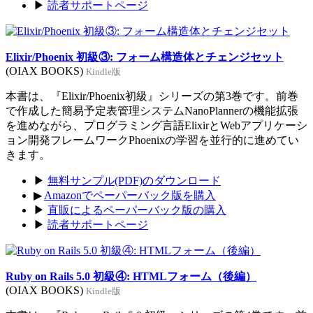
▶
読者サポートページ
Elixir/Phoenix 初級③: フォーム構造体とチェンジセット
(OIAX BOOKS)
Kindle版
本書は、『Elixir/Phoenix初級』シリーズの第3巻です。前巻
で作成した簡易予定表管理システムNanoPlannerの機能拡張
を進めながら、プログラミング言語ElixirとWebアプリケーシ
ョン開発フレームワークPhoenixの学習を並行的に進めてい
きます。
▶
無料サンプル(PDF)のダウンロード
▶
Amazonでペーパーバック版を購入
▶
直販によるペーパーバック版の購入
▶
読者サポートページ
Ruby on Rails 5.0 初級④: HTMLフォーム（後編）
(OIAX BOOKS)
Kindle版