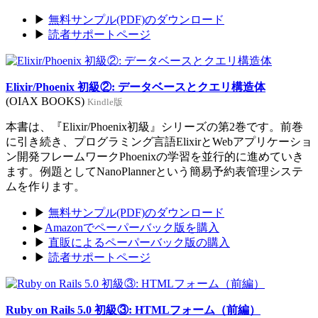
▶
無料サンプル(PDF)のダウンロード
▶
読者サポートページ
Elixir/Phoenix 初級②: データベースとクエリ構造体
(OIAX BOOKS)
Kindle版
本書は、『Elixir/Phoenix初級』シリーズの第2巻です。前巻
に引き続き、プログラミング言語ElixirとWebアプリケーショ
ン開発フレームワークPhoenixの学習を並行的に進めていき
ます。例題としてNanoPlannerという簡易予約表管理システ
ムを作ります。
▶
無料サンプル(PDF)のダウンロード
▶
Amazonでペーパーバック版を購入
▶
直販によるペーパーバック版の購入
▶
読者サポートページ
Ruby on Rails 5.0 初級③: HTMLフォーム（前編）