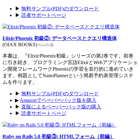
▶
無料サンプル(PDF)のダウンロード
▶
読者サポートページ
Elixir/Phoenix 初級②: データベースとクエリ構造体
(OIAX BOOKS)
Kindle版
本書は、『Elixir/Phoenix初級』シリーズの第2巻です。前巻
に引き続き、プログラミング言語ElixirとWebアプリケーショ
ン開発フレームワークPhoenixの学習を並行的に進めていき
ます。例題としてNanoPlannerという簡易予約表管理システ
ムを作ります。
▶
無料サンプル(PDF)のダウンロード
▶
Amazonでペーパーバック版を購入
▶
直販によるペーパーバック版の購入
▶
読者サポートページ
Ruby on Rails 5.0 初級③: HTMLフォーム（前編）