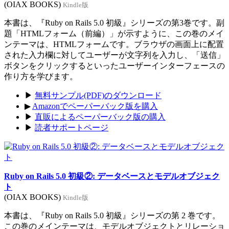
(OIAX BOOKS)
Kindle版
本書は、『Ruby on Rails 5.0 初級』シリーズの第3巻です。副
題「HTMLフォーム（前編）」が示すように、この巻のメイ
ンテーマは、HTMLフォームです。ブラウザの画面上に配置
された入力欄に対してユーザーが文字列を入力し、「送信」
ボタンをクリックするといったユーザーインターフェースの
作り方を学びます。
▶
無料サンプル(PDF)のダウンロード
▶
Amazonでペーパーバック版を購入
▶
直販によるペーパーバック版の購入
▶
読者サポートページ
Ruby on Rails 5.0 初級②: データベースとモデルオブジェク
ト
(OIAX BOOKS)
Kindle版
本書は、『Ruby on Rails 5.0 初級』シリーズの第 2 巻です。
この巻のメインテーマは、モデルオブジェクトとリレーショ