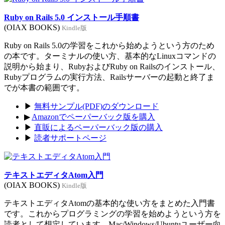
Ruby on Rails 5.0 インストール手順書
(OIAX BOOKS)
Kindle版
Ruby on Rails 5.0の学習をこれから始めようという方のため
の本です。ターミナルの使い方、基本的なLinuxコマンドの
説明から始まり、RubyおよびRuby on Railsのインストール、
Rubyプログラムの実行方法、Railsサーバーの起動と終了ま
でが本書の範囲です。
▶
無料サンプル(PDF)のダウンロード
▶
Amazonでペーパーバック版を購入
▶
直販によるペーパーバック版の購入
▶
読者サポートページ
テキストエディタAtom入門
(OIAX BOOKS)
Kindle版
テキストエディタAtomの基本的な使い方をまとめた入門書
です。これからプログラミングの学習を始めようという方を
読者として想定しています。Mac/Windows/Ubuntuユーザー向