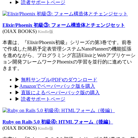
▶
読者サポートページ
Elixir/Phoenix 初級③: フォーム構造体とチェンジセット
(OIAX BOOKS)
Kindle版
本書は、『Elixir/Phoenix初級』シリーズの第3巻です。前巻
で作成した簡易予定表管理システムNanoPlannerの機能拡張
を進めながら、プログラミング言語ElixirとWebアプリケーシ
ョン開発フレームワークPhoenixの学習を並行的に進めてい
きます。
▶
無料サンプル(PDF)のダウンロード
▶
Amazonでペーパーバック版を購入
▶
直販によるペーパーバック版の購入
▶
読者サポートページ
Ruby on Rails 5.0 初級④: HTMLフォーム（後編）
(OIAX BOOKS)
Kindle版