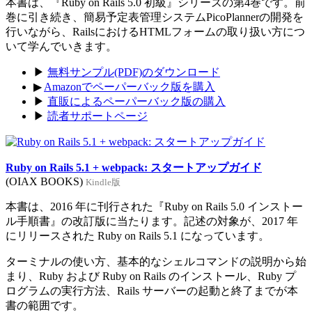
本書は、『Ruby on Rails 5.0 初級』シリーズの第4巻です。前
巻に引き続き、簡易予定表管理システムPicoPlannerの開発を
行いながら、RailsにおけるHTMLフォームの取り扱い方につ
いて学んでいきます。
▶
無料サンプル(PDF)のダウンロード
▶
Amazonでペーパーバック版を購入
▶
直販によるペーパーバック版の購入
▶
読者サポートページ
Ruby on Rails 5.1 + webpack: スタートアップガイド
(OIAX BOOKS)
Kindle版
本書は、2016 年に刊行された『Ruby on Rails 5.0 インストー
ル手順書』の改訂版に当たります。記述の対象が、2017 年
にリリースされた Ruby on Rails 5.1 になっています。
ターミナルの使い方、基本的なシェルコマンドの説明から始
まり、Ruby および Ruby on Rails のインストール、Ruby プ
ログラムの実行方法、Rails サーバーの起動と終了までが本
書の範囲です。