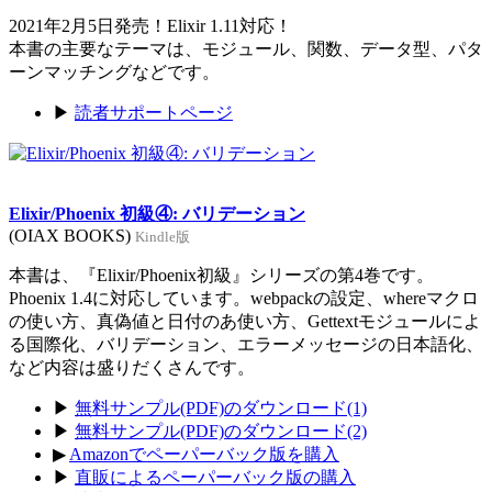
2021年2月5日発売！Elixir 1.11対応！
本書の主要なテーマは、モジュール、関数、データ型、パタ
ーンマッチングなどです。
▶
読者サポートページ
Elixir/Phoenix 初級④: バリデーション
(OIAX BOOKS)
Kindle版
本書は、『Elixir/Phoenix初級』シリーズの第4巻です。
Phoenix 1.4に対応しています。webpackの設定、whereマクロ
の使い方、真偽値と日付のあ使い方、Gettextモジュールによ
る国際化、バリデーション、エラーメッセージの日本語化、
など内容は盛りだくさんです。
▶
無料サンプル(PDF)のダウンロード(1)
▶
無料サンプル(PDF)のダウンロード(2)
▶
Amazonでペーパーバック版を購入
▶
直販によるペーパーバック版の購入