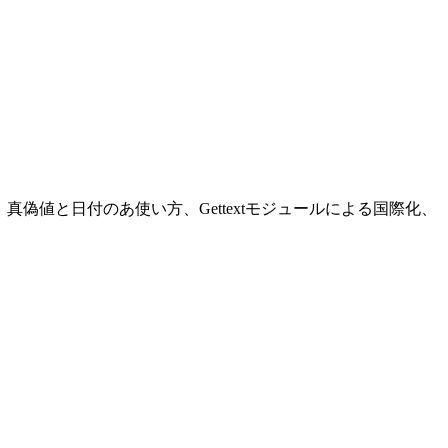
の使い方、真偽値と日付のあ使い方、Gettextモジュールによる国際化、