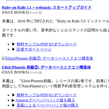
Ruby on Rails 5.1 + webpack: スタートアップガイド
(OIAX BOOKS)
Kindle版
本書は、2016 年に刊行された『Ruby on Rails 5.0 イン
ターミナルの使い方、基本的なシェルコマンドの説明から始まり、Rub
囲です。
▶
無料サンプル(PDF)のダウンロード
▶
読者サポートページ
Elixir/Phoenix 初級②: データベースとクエリ構造体
(OIAX BOOKS)
Kindle版
本書は、『Elixir/Phoenix初級』シリーズの第2巻です。
例題としてNanoPlannerという簡易予約表管理システムを作
▶
無料サンプル(PDF)のダウンロード
▶
Amazonでペーパーバック版を購入
▶
直販によるペーパーバック版の購入