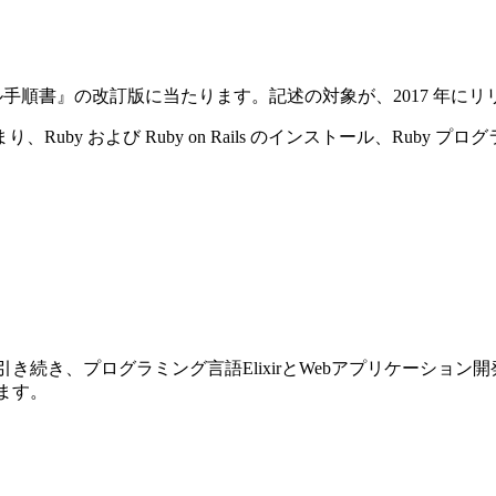
ストール手順書』の改訂版に当たります。記述の対象が、2017 年にリリースさ
y および Ruby on Rails のインストール、Ruby プ
前巻に引き続き、プログラミング言語ElixirとWebアプリケーショ
ります。