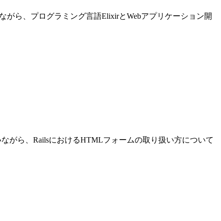
進めながら、プログラミング言語ElixirとWebアプリケーション開
発を行いながら、RailsにおけるHTMLフォームの取り扱い方について