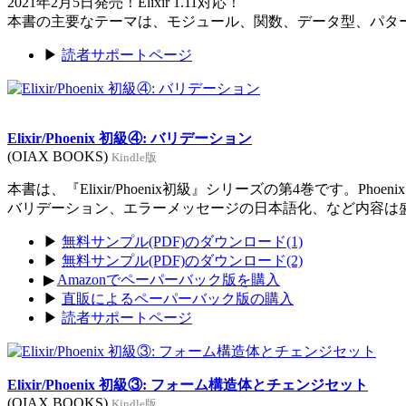
2021年2月5日発売！Elixir 1.11対応！
本書の主要なテーマは、モジュール、関数、データ型、パタ
▶
読者サポートページ
Elixir/Phoenix 初級④: バリデーション
(OIAX BOOKS)
Kindle版
本書は、『Elixir/Phoenix初級』シリーズの第4巻です。Ph
バリデーション、エラーメッセージの日本語化、など内容は
▶
無料サンプル(PDF)のダウンロード(1)
▶
無料サンプル(PDF)のダウンロード(2)
▶
Amazonでペーパーバック版を購入
▶
直販によるペーパーバック版の購入
▶
読者サポートページ
Elixir/Phoenix 初級③: フォーム構造体とチェンジセット
(OIAX BOOKS)
Kindle版