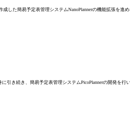
巻で作成した簡易予定表管理システムNanoPlannerの機能拡張を
です。前巻に引き続き、簡易予定表管理システムPicoPlannerの開