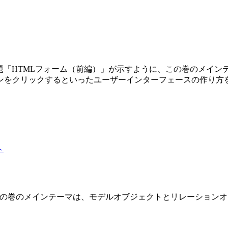
第3巻です。副題「HTMLフォーム（前編）」が示すように、この巻の
ンをクリックするといったユーザーインターフェースの作り方
 2 巻です。この巻のメインテーマは、モデルオブジェクトとリレーショ