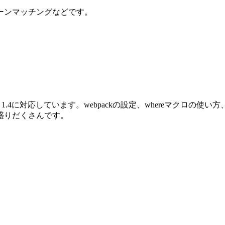
ーンマッチングなどです。
oenix 1.4に対応しています。webpackの設定、whereマクロ
盛りだくさんです。