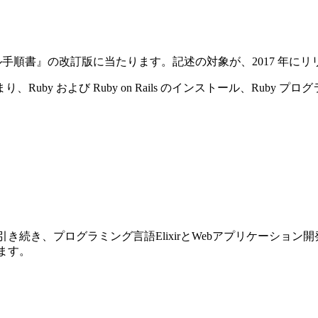
ストール手順書』の改訂版に当たります。記述の対象が、2017 年にリリースさ
y および Ruby on Rails のインストール、Ruby プ
前巻に引き続き、プログラミング言語ElixirとWebアプリケーショ
ります。