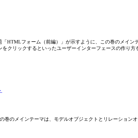
第3巻です。副題「HTMLフォーム（前編）」が示すように、この巻の
ンをクリックするといったユーザーインターフェースの作り方
 2 巻です。この巻のメインテーマは、モデルオブジェクトとリレーショ