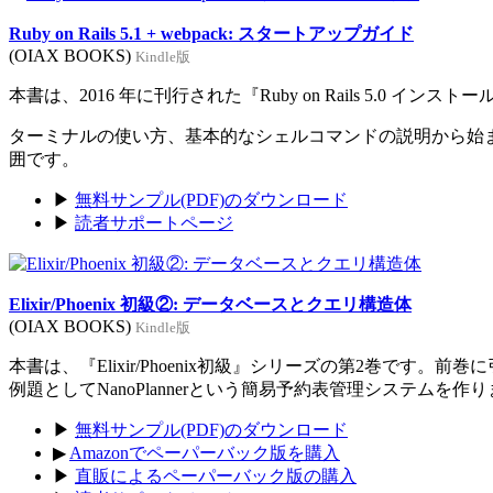
Ruby on Rails 5.1 + webpack: スタートアップガイド
(OIAX BOOKS)
Kindle版
本書は、2016 年に刊行された『Ruby on Rails 5.0 イン
ターミナルの使い方、基本的なシェルコマンドの説明から始まり、Rub
囲です。
▶
無料サンプル(PDF)のダウンロード
▶
読者サポートページ
Elixir/Phoenix 初級②: データベースとクエリ構造体
(OIAX BOOKS)
Kindle版
本書は、『Elixir/Phoenix初級』シリーズの第2巻です。
例題としてNanoPlannerという簡易予約表管理システムを作
▶
無料サンプル(PDF)のダウンロード
▶
Amazonでペーパーバック版を購入
▶
直販によるペーパーバック版の購入