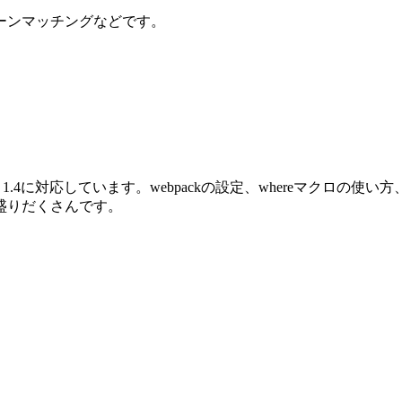
ーンマッチングなどです。
oenix 1.4に対応しています。webpackの設定、whereマクロ
盛りだくさんです。