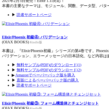
2021年2月5日発売！Elixir 1.11対応！
本書の主要なテーマは、モジュール、関数、データ型、パタ
▶
読者サポートページ
Elixir/Phoenix 初級④: バリデーション
(OIAX BOOKS)
Kindle版
本書は、『Elixir/Phoenix初級』シリーズの第4巻です。Ph
バリデーション、エラーメッセージの日本語化、など内容は
▶
無料サンプル(PDF)のダウンロード(1)
▶
無料サンプル(PDF)のダウンロード(2)
▶
Amazonでペーパーバック版を購入
▶
直販によるペーパーバック版の購入
▶
読者サポートページ
Elixir/Phoenix 初級③: フォーム構造体とチェンジセット
(OIAX BOOKS)
Kindle版