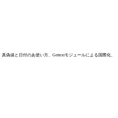
の使い方、真偽値と日付のあ使い方、Gettextモジュールによる国際化、