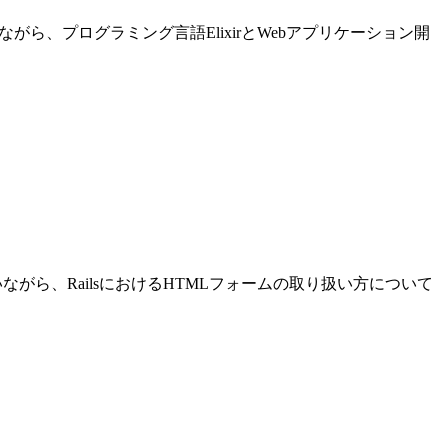
進めながら、プログラミング言語ElixirとWebアプリケーション開
発を行いながら、RailsにおけるHTMLフォームの取り扱い方について