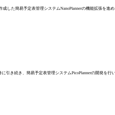
巻で作成した簡易予定表管理システムNanoPlannerの機能拡張を
です。前巻に引き続き、簡易予定表管理システムPicoPlannerの開