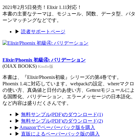
2021年2月5日発売！Elixir 1.11対応！
本書の主要なテーマは、モジュール、関数、データ型、パタ
ーンマッチングなどです。
▶
読者サポートページ
Elixir/Phoenix 初級④: バリデーション
(OIAX BOOKS)
Kindle版
本書は、『Elixir/Phoenix初級』シリーズの第4巻です。
Phoenix 1.4に対応しています。webpackの設定、whereマクロ
の使い方、真偽値と日付のあ使い方、Gettextモジュールによ
る国際化、バリデーション、エラーメッセージの日本語化、
など内容は盛りだくさんです。
▶
無料サンプル(PDF)のダウンロード(1)
▶
無料サンプル(PDF)のダウンロード(2)
▶
Amazonでペーパーバック版を購入
▶
直販によるペーパーバック版の購入