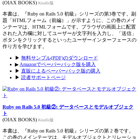
(OIAX BOOKS)
Kindle版
本書は、『Ruby on Rails 5.0 初級』シリーズの第3巻です。副
題「HTMLフォーム（前編）」が示すように、この巻のメイ
ンテーマは、HTMLフォームです。ブラウザの画面上に配置
された入力欄に対してユーザーが文字列を入力し、「送信」
ボタンをクリックするといったユーザーインターフェースの
作り方を学びます。
▶
無料サンプル(PDF)のダウンロード
▶
Amazonでペーパーバック版を購入
▶
直販によるペーパーバック版の購入
▶
読者サポートページ
Ruby on Rails 5.0 初級②: データベースとモデルオブジェク
ト
(OIAX BOOKS)
Kindle版
本書は、『Ruby on Rails 5.0 初級』シリーズの第 2 巻です。
この巻のメインテーマは、モデルオブジェクトとリレーショ