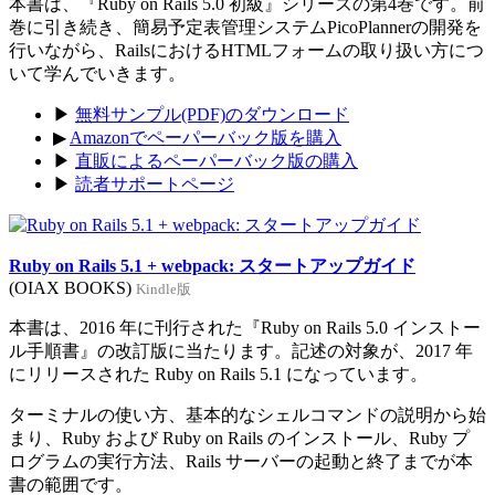
本書は、『Ruby on Rails 5.0 初級』シリーズの第4巻です。前
巻に引き続き、簡易予定表管理システムPicoPlannerの開発を
行いながら、RailsにおけるHTMLフォームの取り扱い方につ
いて学んでいきます。
▶
無料サンプル(PDF)のダウンロード
▶
Amazonでペーパーバック版を購入
▶
直販によるペーパーバック版の購入
▶
読者サポートページ
Ruby on Rails 5.1 + webpack: スタートアップガイド
(OIAX BOOKS)
Kindle版
本書は、2016 年に刊行された『Ruby on Rails 5.0 インストー
ル手順書』の改訂版に当たります。記述の対象が、2017 年
にリリースされた Ruby on Rails 5.1 になっています。
ターミナルの使い方、基本的なシェルコマンドの説明から始
まり、Ruby および Ruby on Rails のインストール、Ruby プ
ログラムの実行方法、Rails サーバーの起動と終了までが本
書の範囲です。