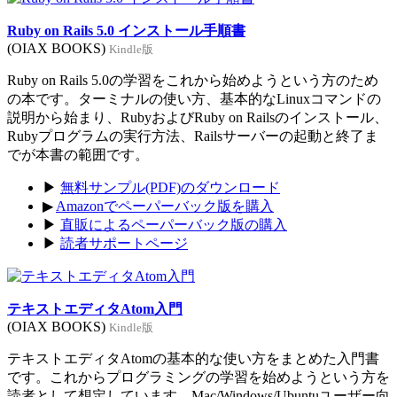
Ruby on Rails 5.0 インストール手順書
(OIAX BOOKS)
Kindle版
Ruby on Rails 5.0の学習をこれから始めようという方のため
の本です。ターミナルの使い方、基本的なLinuxコマンドの
説明から始まり、RubyおよびRuby on Railsのインストール、
Rubyプログラムの実行方法、Railsサーバーの起動と終了ま
でが本書の範囲です。
▶
無料サンプル(PDF)のダウンロード
▶
Amazonでペーパーバック版を購入
▶
直販によるペーパーバック版の購入
▶
読者サポートページ
テキストエディタAtom入門
(OIAX BOOKS)
Kindle版
テキストエディタAtomの基本的な使い方をまとめた入門書
です。これからプログラミングの学習を始めようという方を
読者として想定しています。Mac/Windows/Ubuntuユーザー向