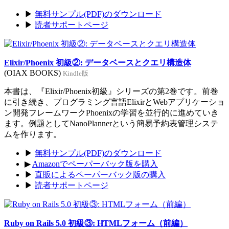
▶
無料サンプル(PDF)のダウンロード
▶
読者サポートページ
Elixir/Phoenix 初級②: データベースとクエリ構造体
(OIAX BOOKS)
Kindle版
本書は、『Elixir/Phoenix初級』シリーズの第2巻です。前巻
に引き続き、プログラミング言語ElixirとWebアプリケーショ
ン開発フレームワークPhoenixの学習を並行的に進めていき
ます。例題としてNanoPlannerという簡易予約表管理システ
ムを作ります。
▶
無料サンプル(PDF)のダウンロード
▶
Amazonでペーパーバック版を購入
▶
直販によるペーパーバック版の購入
▶
読者サポートページ
Ruby on Rails 5.0 初級③: HTMLフォーム（前編）