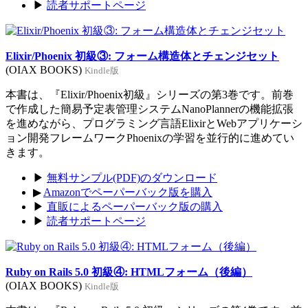
▶
読者サポートページ
Elixir/Phoenix 初級③: フォーム構造体とチェンジセット
(OIAX BOOKS)
Kindle版
本書は、『Elixir/Phoenix初級』シリーズの第3巻です。前巻
で作成した簡易予定表管理システムNanoPlannerの機能拡張
を進めながら、プログラミング言語ElixirとWebアプリケーシ
ョン開発フレームワークPhoenixの学習を並行的に進めてい
きます。
▶
無料サンプル(PDF)のダウンロード
▶
Amazonでペーパーバック版を購入
▶
直販によるペーパーバック版の購入
▶
読者サポートページ
Ruby on Rails 5.0 初級④: HTMLフォーム（後編）
(OIAX BOOKS)
Kindle版