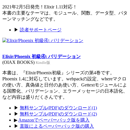
2021年2月5日発売！Elixir 1.11対応！
本書の主要なテーマは、モジュール、関数、データ型、パタ
ーンマッチングなどです。
▶
読者サポートページ
Elixir/Phoenix 初級④: バリデーション
(OIAX BOOKS)
Kindle版
本書は、『Elixir/Phoenix初級』シリーズの第4巻です。
Phoenix 1.4に対応しています。webpackの設定、whereマクロ
の使い方、真偽値と日付のあ使い方、Gettextモジュールによ
る国際化、バリデーション、エラーメッセージの日本語化、
など内容は盛りだくさんです。
▶
無料サンプル(PDF)のダウンロード(1)
▶
無料サンプル(PDF)のダウンロード(2)
▶
Amazonでペーパーバック版を購入
▶
直販によるペーパーバック版の購入