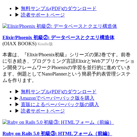
▶
無料サンプル(PDF)のダウンロード
▶
読者サポートページ
Elixir/Phoenix 初級②: データベースとクエリ構造体
(OIAX BOOKS)
Kindle版
本書は、『Elixir/Phoenix初級』シリーズの第2巻です。前巻
に引き続き、プログラミング言語ElixirとWebアプリケーショ
ン開発フレームワークPhoenixの学習を並行的に進めていき
ます。例題としてNanoPlannerという簡易予約表管理システ
ムを作ります。
▶
無料サンプル(PDF)のダウンロード
▶
Amazonでペーパーバック版を購入
▶
直販によるペーパーバック版の購入
▶
読者サポートページ
Ruby on Rails 5.0 初級③: HTMLフォーム（前編）