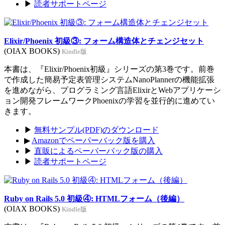
▶
読者サポートページ
Elixir/Phoenix 初級③: フォーム構造体とチェンジセット
(OIAX BOOKS)
Kindle版
本書は、『Elixir/Phoenix初級』シリーズの第3巻です。前巻
で作成した簡易予定表管理システムNanoPlannerの機能拡張
を進めながら、プログラミング言語ElixirとWebアプリケーシ
ョン開発フレームワークPhoenixの学習を並行的に進めてい
きます。
▶
無料サンプル(PDF)のダウンロード
▶
Amazonでペーパーバック版を購入
▶
直販によるペーパーバック版の購入
▶
読者サポートページ
Ruby on Rails 5.0 初級④: HTMLフォーム（後編）
(OIAX BOOKS)
Kindle版