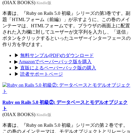
(OIAX BOOKS)
Kindle版
本書は、『Ruby on Rails 5.0 初級』シリーズの第3巻です。副
題「HTMLフォーム（前編）」が示すように、この巻のメイ
ンテーマは、HTMLフォームです。ブラウザの画面上に配置
された入力欄に対してユーザーが文字列を入力し、「送信」
ボタンをクリックするといったユーザーインターフェースの
作り方を学びます。
▶
無料サンプル(PDF)のダウンロード
▶
Amazonでペーパーバック版を購入
▶
直販によるペーパーバック版の購入
▶
読者サポートページ
Ruby on Rails 5.0 初級②: データベースとモデルオブジェク
ト
(OIAX BOOKS)
Kindle版
本書は、『Ruby on Rails 5.0 初級』シリーズの第 2 巻です。
この巻のメインテーマは、モデルオブジェクトとリレーショ