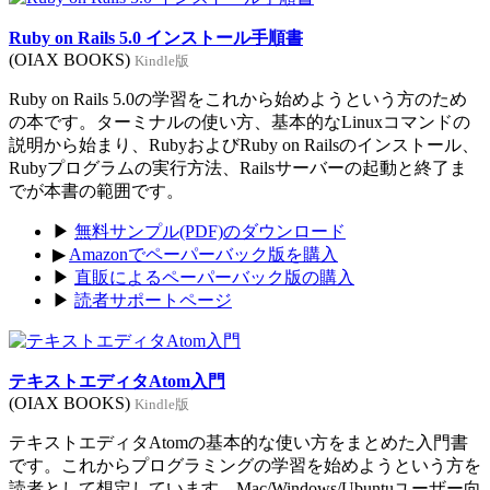
Ruby on Rails 5.0 インストール手順書
(OIAX BOOKS)
Kindle版
Ruby on Rails 5.0の学習をこれから始めようという方のため
の本です。ターミナルの使い方、基本的なLinuxコマンドの
説明から始まり、RubyおよびRuby on Railsのインストール、
Rubyプログラムの実行方法、Railsサーバーの起動と終了ま
でが本書の範囲です。
▶
無料サンプル(PDF)のダウンロード
▶
Amazonでペーパーバック版を購入
▶
直販によるペーパーバック版の購入
▶
読者サポートページ
テキストエディタAtom入門
(OIAX BOOKS)
Kindle版
テキストエディタAtomの基本的な使い方をまとめた入門書
です。これからプログラミングの学習を始めようという方を
読者として想定しています。Mac/Windows/Ubuntuユーザー向