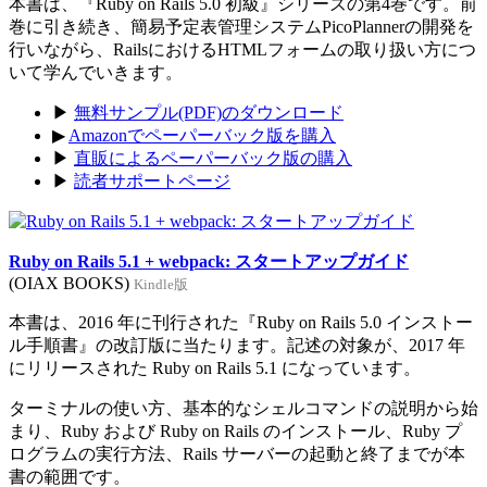
本書は、『Ruby on Rails 5.0 初級』シリーズの第4巻です。前
巻に引き続き、簡易予定表管理システムPicoPlannerの開発を
行いながら、RailsにおけるHTMLフォームの取り扱い方につ
いて学んでいきます。
▶
無料サンプル(PDF)のダウンロード
▶
Amazonでペーパーバック版を購入
▶
直販によるペーパーバック版の購入
▶
読者サポートページ
Ruby on Rails 5.1 + webpack: スタートアップガイド
(OIAX BOOKS)
Kindle版
本書は、2016 年に刊行された『Ruby on Rails 5.0 インストー
ル手順書』の改訂版に当たります。記述の対象が、2017 年
にリリースされた Ruby on Rails 5.1 になっています。
ターミナルの使い方、基本的なシェルコマンドの説明から始
まり、Ruby および Ruby on Rails のインストール、Ruby プ
ログラムの実行方法、Rails サーバーの起動と終了までが本
書の範囲です。