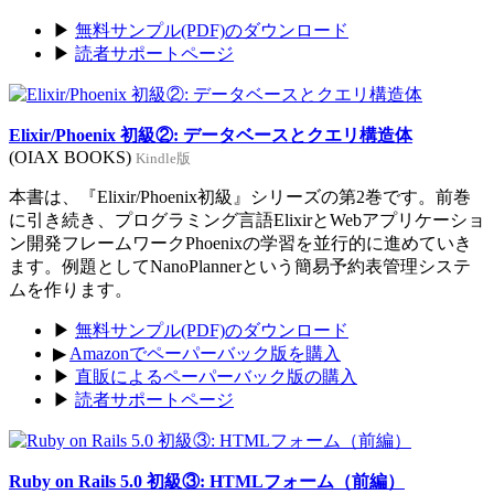
▶
無料サンプル(PDF)のダウンロード
▶
読者サポートページ
Elixir/Phoenix 初級②: データベースとクエリ構造体
(OIAX BOOKS)
Kindle版
本書は、『Elixir/Phoenix初級』シリーズの第2巻です。前巻
に引き続き、プログラミング言語ElixirとWebアプリケーショ
ン開発フレームワークPhoenixの学習を並行的に進めていき
ます。例題としてNanoPlannerという簡易予約表管理システ
ムを作ります。
▶
無料サンプル(PDF)のダウンロード
▶
Amazonでペーパーバック版を購入
▶
直販によるペーパーバック版の購入
▶
読者サポートページ
Ruby on Rails 5.0 初級③: HTMLフォーム（前編）