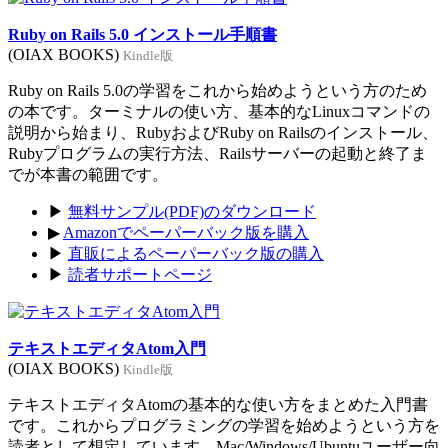
Ruby on Rails 5.0 インストール手順書
(OIAX BOOKS)
Kindle版
Ruby on Rails 5.0の学習をこれから始めようという方のため
の本です。ターミナルの使い方、基本的なLinuxコマンドの
説明から始まり、RubyおよびRuby on Railsのインストール、
Rubyプログラムの実行方法、Railsサーバーの起動と終了ま
でが本書の範囲です。
▶
無料サンプル(PDF)のダウンロード
▶
Amazonでペーパーバック版を購入
▶
直販によるペーパーバック版の購入
▶
読者サポートページ
テキストエディタAtom入門
(OIAX BOOKS)
Kindle版
テキストエディタAtomの基本的な使い方をまとめた入門書
です。これからプログラミングの学習を始めようという方を
読者として想定しています。Mac/Windows/Ubuntuユーザー向