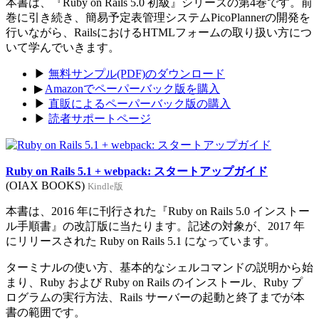
本書は、『Ruby on Rails 5.0 初級』シリーズの第4巻です。前
巻に引き続き、簡易予定表管理システムPicoPlannerの開発を
行いながら、RailsにおけるHTMLフォームの取り扱い方につ
いて学んでいきます。
▶
無料サンプル(PDF)のダウンロード
▶
Amazonでペーパーバック版を購入
▶
直販によるペーパーバック版の購入
▶
読者サポートページ
Ruby on Rails 5.1 + webpack: スタートアップガイド
(OIAX BOOKS)
Kindle版
本書は、2016 年に刊行された『Ruby on Rails 5.0 インストー
ル手順書』の改訂版に当たります。記述の対象が、2017 年
にリリースされた Ruby on Rails 5.1 になっています。
ターミナルの使い方、基本的なシェルコマンドの説明から始
まり、Ruby および Ruby on Rails のインストール、Ruby プ
ログラムの実行方法、Rails サーバーの起動と終了までが本
書の範囲です。