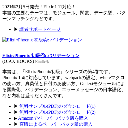
2021年2月5日発売！Elixir 1.11対応！
本書の主要なテーマは、モジュール、関数、データ型、パタ
ーンマッチングなどです。
▶
読者サポートページ
Elixir/Phoenix 初級④: バリデーション
(OIAX BOOKS)
Kindle版
本書は、『Elixir/Phoenix初級』シリーズの第4巻です。
Phoenix 1.4に対応しています。webpackの設定、whereマクロ
の使い方、真偽値と日付のあ使い方、Gettextモジュールによ
る国際化、バリデーション、エラーメッセージの日本語化、
など内容は盛りだくさんです。
▶
無料サンプル(PDF)のダウンロード(1)
▶
無料サンプル(PDF)のダウンロード(2)
▶
Amazonでペーパーバック版を購入
▶
直販によるペーパーバック版の購入