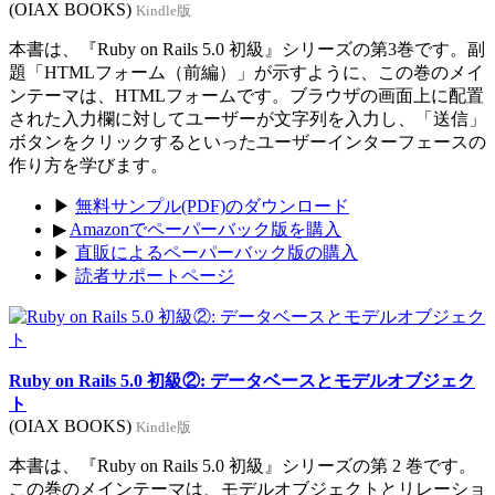
(OIAX BOOKS)
Kindle版
本書は、『Ruby on Rails 5.0 初級』シリーズの第3巻です。副
題「HTMLフォーム（前編）」が示すように、この巻のメイ
ンテーマは、HTMLフォームです。ブラウザの画面上に配置
された入力欄に対してユーザーが文字列を入力し、「送信」
ボタンをクリックするといったユーザーインターフェースの
作り方を学びます。
▶
無料サンプル(PDF)のダウンロード
▶
Amazonでペーパーバック版を購入
▶
直販によるペーパーバック版の購入
▶
読者サポートページ
Ruby on Rails 5.0 初級②: データベースとモデルオブジェク
ト
(OIAX BOOKS)
Kindle版
本書は、『Ruby on Rails 5.0 初級』シリーズの第 2 巻です。
この巻のメインテーマは、モデルオブジェクトとリレーショ