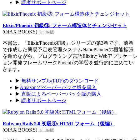
▶
読者サポートページ
Elixir/Phoenix 初級③: フォーム構造体とチェンジセット
(OIAX BOOKS)
Kindle版
本書は、『Elixir/Phoenix初級』シリーズの第3巻です。前巻
で作成した簡易予定表管理システムNanoPlannerの機能拡張
を進めながら、プログラミング言語ElixirとWebアプリケーシ
ョン開発フレームワークPhoenixの学習を並行的に進めてい
きます。
▶
無料サンプル(PDF)のダウンロード
▶
Amazonでペーパーバック版を購入
▶
直販によるペーパーバック版の購入
▶
読者サポートページ
Ruby on Rails 5.0 初級④: HTMLフォーム（後編）
(OIAX BOOKS)
Kindle版