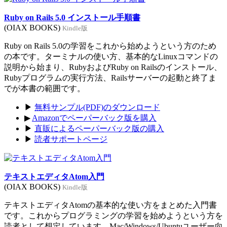
Ruby on Rails 5.0 インストール手順書
(OIAX BOOKS)
Kindle版
Ruby on Rails 5.0の学習をこれから始めようという方のため
の本です。ターミナルの使い方、基本的なLinuxコマンドの
説明から始まり、RubyおよびRuby on Railsのインストール、
Rubyプログラムの実行方法、Railsサーバーの起動と終了ま
でが本書の範囲です。
▶
無料サンプル(PDF)のダウンロード
▶
Amazonでペーパーバック版を購入
▶
直販によるペーパーバック版の購入
▶
読者サポートページ
テキストエディタAtom入門
(OIAX BOOKS)
Kindle版
テキストエディタAtomの基本的な使い方をまとめた入門書
です。これからプログラミングの学習を始めようという方を
読者として想定しています。Mac/Windows/Ubuntuユーザー向