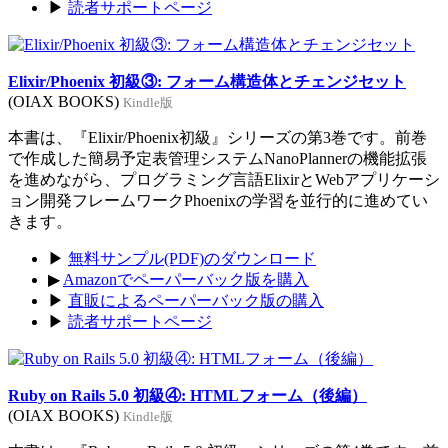
▶
読者サポートページ
Elixir/Phoenix 初級③: フォーム構造体とチェンジセット
(OIAX BOOKS)
Kindle版
本書は、『Elixir/Phoenix初級』シリーズの第3巻です。前巻
で作成した簡易予定表管理システムNanoPlannerの機能拡張
を進めながら、プログラミング言語ElixirとWebアプリケーシ
ョン開発フレームワークPhoenixの学習を並行的に進めてい
きます。
▶
無料サンプル(PDF)のダウンロード
▶
Amazonでペーパーバック版を購入
▶
直販によるペーパーバック版の購入
▶
読者サポートページ
Ruby on Rails 5.0 初級④: HTMLフォーム（後編）
(OIAX BOOKS)
Kindle版