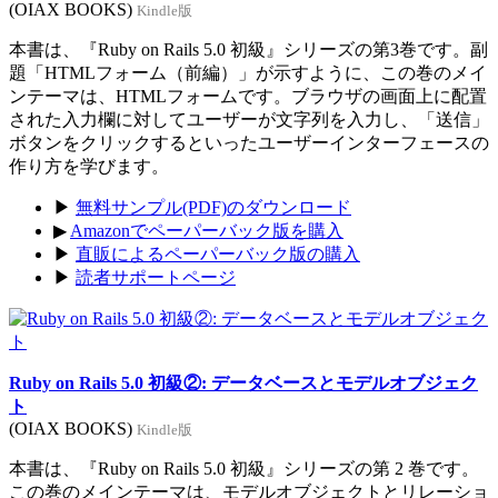
(OIAX BOOKS)
Kindle版
本書は、『Ruby on Rails 5.0 初級』シリーズの第3巻です。副
題「HTMLフォーム（前編）」が示すように、この巻のメイ
ンテーマは、HTMLフォームです。ブラウザの画面上に配置
された入力欄に対してユーザーが文字列を入力し、「送信」
ボタンをクリックするといったユーザーインターフェースの
作り方を学びます。
▶
無料サンプル(PDF)のダウンロード
▶
Amazonでペーパーバック版を購入
▶
直販によるペーパーバック版の購入
▶
読者サポートページ
Ruby on Rails 5.0 初級②: データベースとモデルオブジェク
ト
(OIAX BOOKS)
Kindle版
本書は、『Ruby on Rails 5.0 初級』シリーズの第 2 巻です。
この巻のメインテーマは、モデルオブジェクトとリレーショ