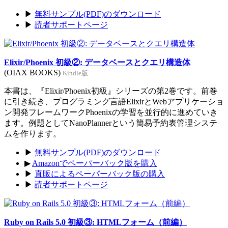
▶
無料サンプル(PDF)のダウンロード
▶
読者サポートページ
Elixir/Phoenix 初級②: データベースとクエリ構造体
(OIAX BOOKS)
Kindle版
本書は、『Elixir/Phoenix初級』シリーズの第2巻です。前巻
に引き続き、プログラミング言語ElixirとWebアプリケーショ
ン開発フレームワークPhoenixの学習を並行的に進めていき
ます。例題としてNanoPlannerという簡易予約表管理システ
ムを作ります。
▶
無料サンプル(PDF)のダウンロード
▶
Amazonでペーパーバック版を購入
▶
直販によるペーパーバック版の購入
▶
読者サポートページ
Ruby on Rails 5.0 初級③: HTMLフォーム（前編）