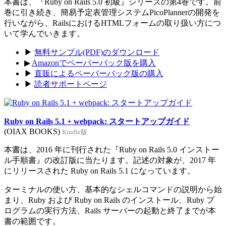
本書は、『Ruby on Rails 5.0 初級』シリーズの第4巻です。前
巻に引き続き、簡易予定表管理システムPicoPlannerの開発を
行いながら、RailsにおけるHTMLフォームの取り扱い方につ
いて学んでいきます。
▶
無料サンプル(PDF)のダウンロード
▶
Amazonでペーパーバック版を購入
▶
直販によるペーパーバック版の購入
▶
読者サポートページ
Ruby on Rails 5.1 + webpack: スタートアップガイド
(OIAX BOOKS)
Kindle版
本書は、2016 年に刊行された『Ruby on Rails 5.0 インストー
ル手順書』の改訂版に当たります。記述の対象が、2017 年
にリリースされた Ruby on Rails 5.1 になっています。
ターミナルの使い方、基本的なシェルコマンドの説明から始
まり、Ruby および Ruby on Rails のインストール、Ruby プ
ログラムの実行方法、Rails サーバーの起動と終了までが本
書の範囲です。