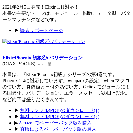
2021年2月5日発売！Elixir 1.11対応！
本書の主要なテーマは、モジュール、関数、データ型、パタ
ーンマッチングなどです。
▶
読者サポートページ
Elixir/Phoenix 初級④: バリデーション
(OIAX BOOKS)
Kindle版
本書は、『Elixir/Phoenix初級』シリーズの第4巻です。
Phoenix 1.4に対応しています。webpackの設定、whereマクロ
の使い方、真偽値と日付のあ使い方、Gettextモジュールによ
る国際化、バリデーション、エラーメッセージの日本語化、
など内容は盛りだくさんです。
▶
無料サンプル(PDF)のダウンロード(1)
▶
無料サンプル(PDF)のダウンロード(2)
▶
Amazonでペーパーバック版を購入
▶
直販によるペーパーバック版の購入