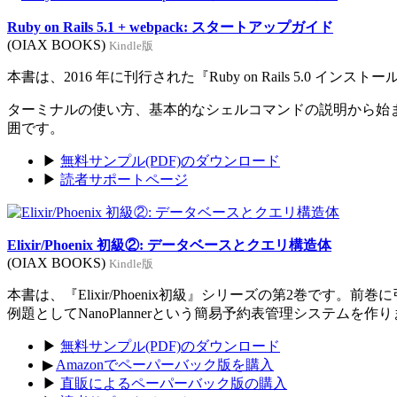
Ruby on Rails 5.1 + webpack: スタートアップガイド
(OIAX BOOKS)
Kindle版
本書は、2016 年に刊行された『Ruby on Rails 5.0 イン
ターミナルの使い方、基本的なシェルコマンドの説明から始まり、Rub
囲です。
▶
無料サンプル(PDF)のダウンロード
▶
読者サポートページ
Elixir/Phoenix 初級②: データベースとクエリ構造体
(OIAX BOOKS)
Kindle版
本書は、『Elixir/Phoenix初級』シリーズの第2巻です。
例題としてNanoPlannerという簡易予約表管理システムを作
▶
無料サンプル(PDF)のダウンロード
▶
Amazonでペーパーバック版を購入
▶
直販によるペーパーバック版の購入