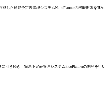
巻で作成した簡易予定表管理システムNanoPlannerの機能拡張を
です。前巻に引き続き、簡易予定表管理システムPicoPlannerの開