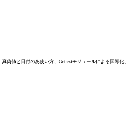
の使い方、真偽値と日付のあ使い方、Gettextモジュールによる国際化、