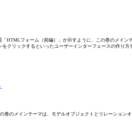
第3巻です。副題「HTMLフォーム（前編）」が示すように、この巻の
ンをクリックするといったユーザーインターフェースの作り方
 2 巻です。この巻のメインテーマは、モデルオブジェクトとリレーショ