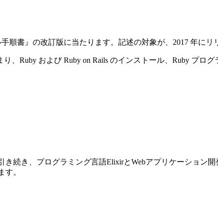
ストール手順書』の改訂版に当たります。記述の対象が、2017 年にリリースさ
y および Ruby on Rails のインストール、Ruby プ
前巻に引き続き、プログラミング言語ElixirとWebアプリケーショ
ります。