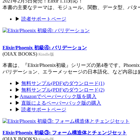
2021年2月5日発売！Elixir 1.11対応！
本書の主要なテーマは、モジュール、関数、データ型、パタ
▶
読者サポートページ
Elixir/Phoenix 初級④: バリデーション
(OIAX BOOKS)
Kindle版
本書は、『Elixir/Phoenix初級』シリーズの第4巻です。Ph
バリデーション、エラーメッセージの日本語化、など内容は
▶
無料サンプル(PDF)のダウンロード(1)
▶
無料サンプル(PDF)のダウンロード(2)
▶
Amazonでペーパーバック版を購入
▶
直販によるペーパーバック版の購入
▶
読者サポートページ
Elixir/Phoenix 初級③: フォーム構造体とチェンジセット
(OIAX BOOKS)
Kindle版