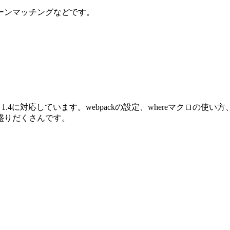
ーンマッチングなどです。
oenix 1.4に対応しています。webpackの設定、whereマクロ
盛りだくさんです。