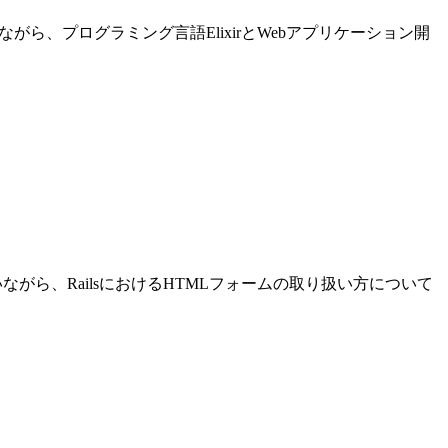
進めながら、プログラミング言語ElixirとWebアプリケーション開
発を行いながら、RailsにおけるHTMLフォームの取り扱い方について