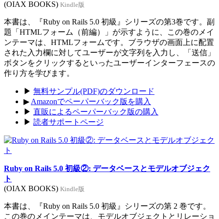
(OIAX BOOKS)
Kindle版
本書は、『Ruby on Rails 5.0 初級』シリーズの第3巻です。副
題「HTMLフォーム（前編）」が示すように、この巻のメイ
ンテーマは、HTMLフォームです。ブラウザの画面上に配置
された入力欄に対してユーザーが文字列を入力し、「送信」
ボタンをクリックするといったユーザーインターフェースの
作り方を学びます。
▶
無料サンプル(PDF)のダウンロード
▶
Amazonでペーパーバック版を購入
▶
直販によるペーパーバック版の購入
▶
読者サポートページ
Ruby on Rails 5.0 初級②: データベースとモデルオブジェク
ト
(OIAX BOOKS)
Kindle版
本書は、『Ruby on Rails 5.0 初級』シリーズの第 2 巻です。
この巻のメインテーマは、モデルオブジェクトとリレーショ