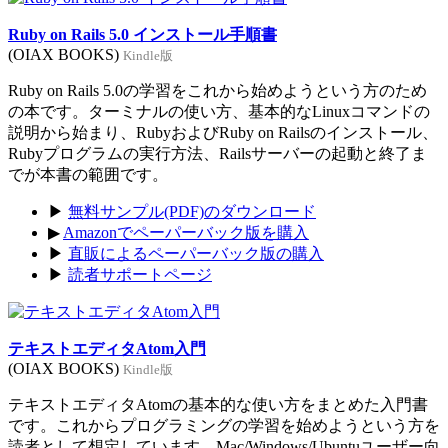
Ruby on Rails 5.0 インストール手順書
(OIAX BOOKS)
Kindle版
Ruby on Rails 5.0の学習をこれから始めようという方のため
の本です。ターミナルの使い方、基本的なLinuxコマンドの
説明から始まり、RubyおよびRuby on Railsのインストール、
Rubyプログラムの実行方法、Railsサーバーの起動と終了ま
でが本書の範囲です。
▶
無料サンプル(PDF)のダウンロード
▶
Amazonでペーパーバック版を購入
▶
直販によるペーパーバック版の購入
▶
読者サポートページ
テキストエディタAtom入門
(OIAX BOOKS)
Kindle版
テキストエディタAtomの基本的な使い方をまとめた入門書
です。これからプログラミングの学習を始めようという方を
読者として想定しています。Mac/Windows/Ubuntuユーザー向