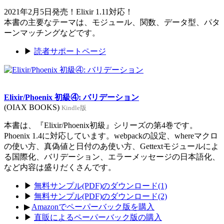
2021年2月5日発売！Elixir 1.11対応！
本書の主要なテーマは、モジュール、関数、データ型、パタ
ーンマッチングなどです。
▶
読者サポートページ
Elixir/Phoenix 初級④: バリデーション
(OIAX BOOKS)
Kindle版
本書は、『Elixir/Phoenix初級』シリーズの第4巻です。
Phoenix 1.4に対応しています。webpackの設定、whereマクロ
の使い方、真偽値と日付のあ使い方、Gettextモジュールによ
る国際化、バリデーション、エラーメッセージの日本語化、
など内容は盛りだくさんです。
▶
無料サンプル(PDF)のダウンロード(1)
▶
無料サンプル(PDF)のダウンロード(2)
▶
Amazonでペーパーバック版を購入
▶
直販によるペーパーバック版の購入