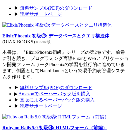
▶
無料サンプル(PDF)のダウンロード
▶
読者サポートページ
Elixir/Phoenix 初級②: データベースとクエリ構造体
(OIAX BOOKS)
Kindle版
本書は、『Elixir/Phoenix初級』シリーズの第2巻です。前巻
に引き続き、プログラミング言語ElixirとWebアプリケーショ
ン開発フレームワークPhoenixの学習を並行的に進めていき
ます。例題としてNanoPlannerという簡易予約表管理システ
ムを作ります。
▶
無料サンプル(PDF)のダウンロード
▶
Amazonでペーパーバック版を購入
▶
直販によるペーパーバック版の購入
▶
読者サポートページ
Ruby on Rails 5.0 初級③: HTMLフォーム（前編）