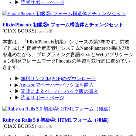
▶
読者サポートページ
Elixir/Phoenix 初級③: フォーム構造体とチェンジセット
(OIAX BOOKS)
Kindle版
本書は、『Elixir/Phoenix初級』シリーズの第3巻です。前巻
で作成した簡易予定表管理システムNanoPlannerの機能拡張
を進めながら、プログラミング言語ElixirとWebアプリケーシ
ョン開発フレームワークPhoenixの学習を並行的に進めてい
きます。
▶
無料サンプル(PDF)のダウンロード
▶
Amazonでペーパーバック版を購入
▶
直販によるペーパーバック版の購入
▶
読者サポートページ
Ruby on Rails 5.0 初級④: HTMLフォーム（後編）
(OIAX BOOKS)
Kindle版