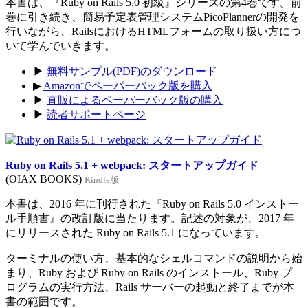
本書は、『Ruby on Rails 5.0 初級』シリーズの第4巻です。前
巻に引き続き、簡易予定表管理システムPicoPlannerの開発を
行いながら、RailsにおけるHTMLフォームの取り扱い方につ
いて学んでいきます。
▶
無料サンプル(PDF)のダウンロード
▶
Amazonでペーパーバック版を購入
▶
直販によるペーパーバック版の購入
▶
読者サポートページ
Ruby on Rails 5.1 + webpack: スタートアップガイド
(OIAX BOOKS)
Kindle版
本書は、2016 年に刊行された『Ruby on Rails 5.0 インストー
ル手順書』の改訂版に当たります。記述の対象が、2017 年
にリリースされた Ruby on Rails 5.1 になっています。
ターミナルの使い方、基本的なシェルコマンドの説明から始
まり、Ruby および Ruby on Rails のインストール、Ruby プ
ログラムの実行方法、Rails サーバーの起動と終了までが本
書の範囲です。