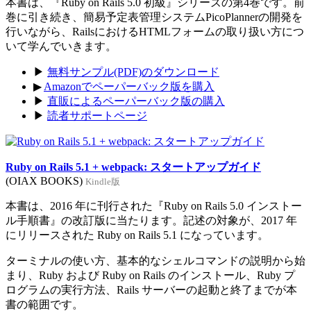
本書は、『Ruby on Rails 5.0 初級』シリーズの第4巻です。前
巻に引き続き、簡易予定表管理システムPicoPlannerの開発を
行いながら、RailsにおけるHTMLフォームの取り扱い方につ
いて学んでいきます。
▶
無料サンプル(PDF)のダウンロード
▶
Amazonでペーパーバック版を購入
▶
直販によるペーパーバック版の購入
▶
読者サポートページ
Ruby on Rails 5.1 + webpack: スタートアップガイド
(OIAX BOOKS)
Kindle版
本書は、2016 年に刊行された『Ruby on Rails 5.0 インストー
ル手順書』の改訂版に当たります。記述の対象が、2017 年
にリリースされた Ruby on Rails 5.1 になっています。
ターミナルの使い方、基本的なシェルコマンドの説明から始
まり、Ruby および Ruby on Rails のインストール、Ruby プ
ログラムの実行方法、Rails サーバーの起動と終了までが本
書の範囲です。