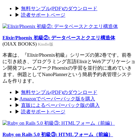
▶
無料サンプル(PDF)のダウンロード
▶
読者サポートページ
Elixir/Phoenix 初級②: データベースとクエリ構造体
(OIAX BOOKS)
Kindle版
本書は、『Elixir/Phoenix初級』シリーズの第2巻です。前巻
に引き続き、プログラミング言語ElixirとWebアプリケーショ
ン開発フレームワークPhoenixの学習を並行的に進めていき
ます。例題としてNanoPlannerという簡易予約表管理システ
ムを作ります。
▶
無料サンプル(PDF)のダウンロード
▶
Amazonでペーパーバック版を購入
▶
直販によるペーパーバック版の購入
▶
読者サポートページ
Ruby on Rails 5.0 初級③: HTMLフォーム（前編）