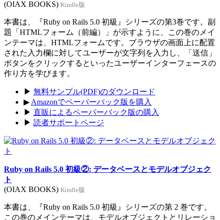
(OIAX BOOKS)
Kindle版
本書は、『Ruby on Rails 5.0 初級』シリーズの第3巻です。副
題「HTMLフォーム（前編）」が示すように、この巻のメイ
ンテーマは、HTMLフォームです。ブラウザの画面上に配置
された入力欄に対してユーザーが文字列を入力し、「送信」
ボタンをクリックするといったユーザーインターフェースの
作り方を学びます。
▶
無料サンプル(PDF)のダウンロード
▶
Amazonでペーパーバック版を購入
▶
直販によるペーパーバック版の購入
▶
読者サポートページ
Ruby on Rails 5.0 初級②: データベースとモデルオブジェク
ト
(OIAX BOOKS)
Kindle版
本書は、『Ruby on Rails 5.0 初級』シリーズの第 2 巻です。
この巻のメインテーマは、モデルオブジェクトとリレーショ