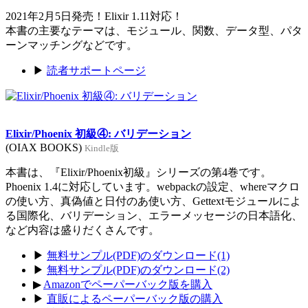
2021年2月5日発売！Elixir 1.11対応！
本書の主要なテーマは、モジュール、関数、データ型、パタ
ーンマッチングなどです。
▶
読者サポートページ
Elixir/Phoenix 初級④: バリデーション
(OIAX BOOKS)
Kindle版
本書は、『Elixir/Phoenix初級』シリーズの第4巻です。
Phoenix 1.4に対応しています。webpackの設定、whereマクロ
の使い方、真偽値と日付のあ使い方、Gettextモジュールによ
る国際化、バリデーション、エラーメッセージの日本語化、
など内容は盛りだくさんです。
▶
無料サンプル(PDF)のダウンロード(1)
▶
無料サンプル(PDF)のダウンロード(2)
▶
Amazonでペーパーバック版を購入
▶
直販によるペーパーバック版の購入