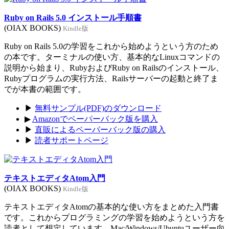
Ruby on Rails 5.0 インストール手順書
(OIAX BOOKS)
Kindle版
Ruby on Rails 5.0の学習をこれから始めようという方のため
の本です。ターミナルの使い方、基本的なLinuxコマンドの
説明から始まり、RubyおよびRuby on Railsのインストール、
Rubyプログラムの実行方法、Railsサーバーの起動と終了ま
でが本書の範囲です。
▶
無料サンプル(PDF)のダウンロード
▶
Amazonでペーパーバック版を購入
▶
直販によるペーパーバック版の購入
▶
読者サポートページ
テキストエディタAtom入門
(OIAX BOOKS)
Kindle版
テキストエディタAtomの基本的な使い方をまとめた入門書
です。これからプログラミングの学習を始めようという方を
読者として想定しています。Mac/Windows/Ubuntuユーザー向