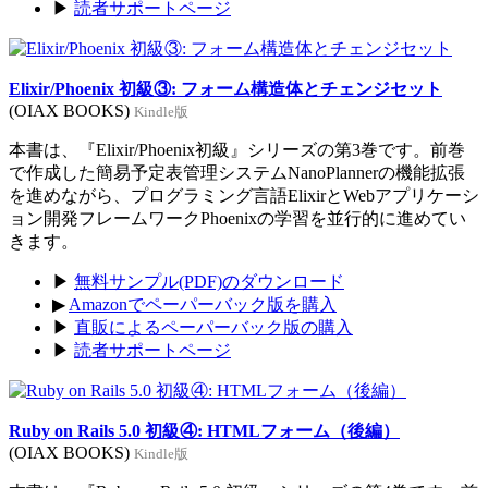
▶
読者サポートページ
Elixir/Phoenix 初級③: フォーム構造体とチェンジセット
(OIAX BOOKS)
Kindle版
本書は、『Elixir/Phoenix初級』シリーズの第3巻です。前巻
で作成した簡易予定表管理システムNanoPlannerの機能拡張
を進めながら、プログラミング言語ElixirとWebアプリケーシ
ョン開発フレームワークPhoenixの学習を並行的に進めてい
きます。
▶
無料サンプル(PDF)のダウンロード
▶
Amazonでペーパーバック版を購入
▶
直販によるペーパーバック版の購入
▶
読者サポートページ
Ruby on Rails 5.0 初級④: HTMLフォーム（後編）
(OIAX BOOKS)
Kindle版