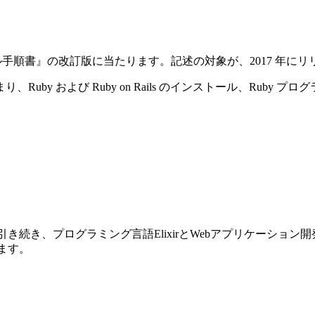
ストール手順書』の改訂版に当たります。記述の対象が、2017 年にリリースさ
y および Ruby on Rails のインストール、Ruby プ
前巻に引き続き、プログラミング言語ElixirとWebアプリケーショ
ります。