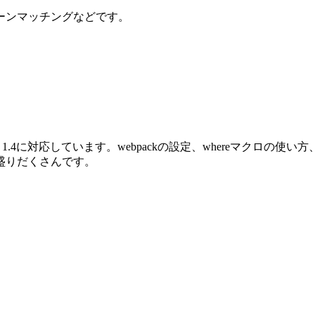
ーンマッチングなどです。
oenix 1.4に対応しています。webpackの設定、whereマクロ
盛りだくさんです。