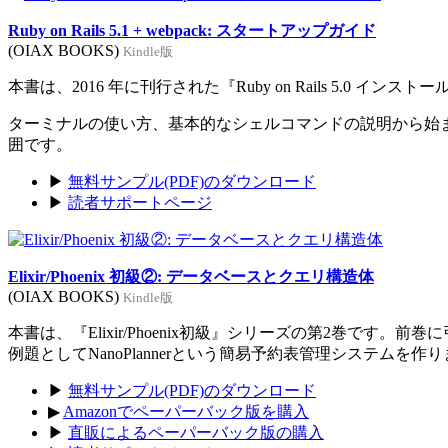
Ruby on Rails 5.1 + webpack: スタートアップガイド
(OIAX BOOKS)
Kindle版
本書は、2016 年に刊行された『Ruby on Rails 5.0 イン
ターミナルの使い方、基本的なシェルコマンドの説明から始まり、Rub
囲です。
▶
無料サンプル(PDF)のダウンロード
▶
読者サポートページ
Elixir/Phoenix 初級②: データベースとクエリ構造体
(OIAX BOOKS)
Kindle版
本書は、『Elixir/Phoenix初級』シリーズの第2巻です。
例題としてNanoPlannerという簡易予約表管理システムを作
▶
無料サンプル(PDF)のダウンロード
▶
Amazonでペーパーバック版を購入
▶
直販によるペーパーバック版の購入