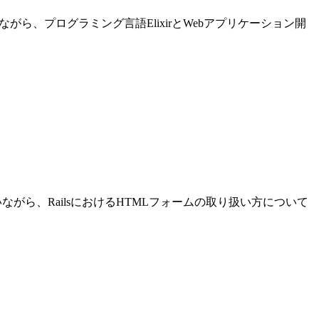
進めながら、プログラミング言語ElixirとWebアプリケーション開
発を行いながら、RailsにおけるHTMLフォームの取り扱い方について