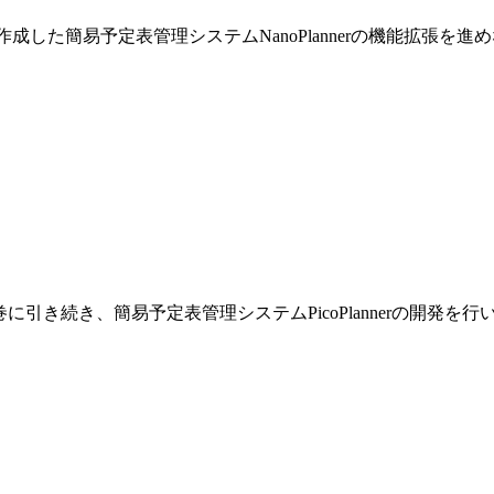
巻で作成した簡易予定表管理システムNanoPlannerの機能拡張を
です。前巻に引き続き、簡易予定表管理システムPicoPlannerの開