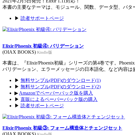
2021年2月5日発売！Elixir 1.11対応！
本書の主要なテーマは、モジュール、関数、データ型、パタ
▶
読者サポートページ
Elixir/Phoenix 初級④: バリデーション
(OIAX BOOKS)
Kindle版
本書は、『Elixir/Phoenix初級』シリーズの第4巻です。Ph
バリデーション、エラーメッセージの日本語化、など内容は
▶
無料サンプル(PDF)のダウンロード(1)
▶
無料サンプル(PDF)のダウンロード(2)
▶
Amazonでペーパーバック版を購入
▶
直販によるペーパーバック版の購入
▶
読者サポートページ
Elixir/Phoenix 初級③: フォーム構造体とチェンジセット
(OIAX BOOKS)
Kindle版