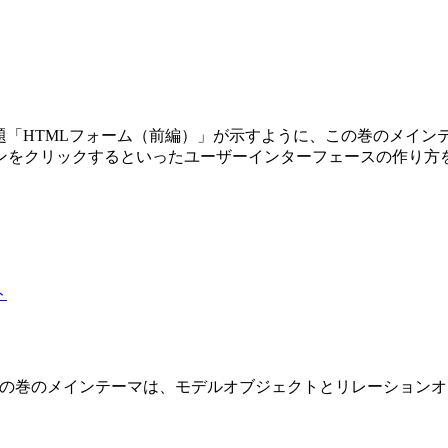
第3巻です。副題「HTMLフォーム（前編）」が示すように、この巻の
ンをクリックするといったユーザーインターフェースの作り方
 2 巻です。この巻のメインテーマは、モデルオブジェクトとリレーショ