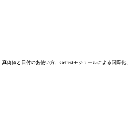
の使い方、真偽値と日付のあ使い方、Gettextモジュールによる国際化、