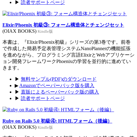
▶
読者サポートページ
Elixir/Phoenix 初級③: フォーム構造体とチェンジセット
(OIAX BOOKS)
Kindle版
本書は、『Elixir/Phoenix初級』シリーズの第3巻です。前巻
で作成した簡易予定表管理システムNanoPlannerの機能拡張
を進めながら、プログラミング言語ElixirとWebアプリケーシ
ョン開発フレームワークPhoenixの学習を並行的に進めてい
きます。
▶
無料サンプル(PDF)のダウンロード
▶
Amazonでペーパーバック版を購入
▶
直販によるペーパーバック版の購入
▶
読者サポートページ
Ruby on Rails 5.0 初級④: HTMLフォーム（後編）
(OIAX BOOKS)
Kindle版