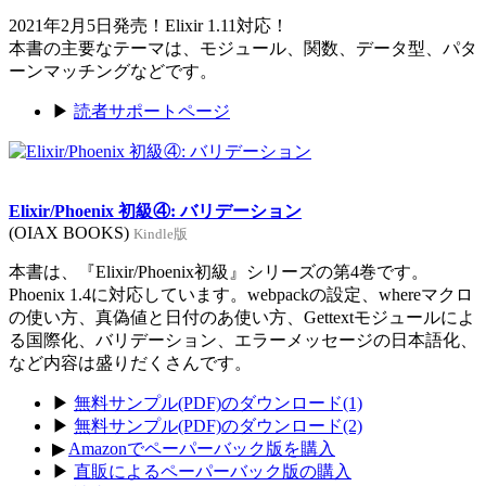
2021年2月5日発売！Elixir 1.11対応！
本書の主要なテーマは、モジュール、関数、データ型、パタ
ーンマッチングなどです。
▶
読者サポートページ
Elixir/Phoenix 初級④: バリデーション
(OIAX BOOKS)
Kindle版
本書は、『Elixir/Phoenix初級』シリーズの第4巻です。
Phoenix 1.4に対応しています。webpackの設定、whereマクロ
の使い方、真偽値と日付のあ使い方、Gettextモジュールによ
る国際化、バリデーション、エラーメッセージの日本語化、
など内容は盛りだくさんです。
▶
無料サンプル(PDF)のダウンロード(1)
▶
無料サンプル(PDF)のダウンロード(2)
▶
Amazonでペーパーバック版を購入
▶
直販によるペーパーバック版の購入