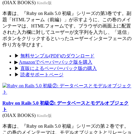
(OIAX BOOKS)
Kindle版
本書は、『Ruby on Rails 5.0 初級』シリーズの第3巻です。副
題「HTMLフォーム（前編）」が示すように、この巻のメイ
ンテーマは、HTMLフォームです。ブラウザの画面上に配置
された入力欄に対してユーザーが文字列を入力し、「送信」
ボタンをクリックするといったユーザーインターフェースの
作り方を学びます。
▶
無料サンプル(PDF)のダウンロード
▶
Amazonでペーパーバック版を購入
▶
直販によるペーパーバック版の購入
▶
読者サポートページ
Ruby on Rails 5.0 初級②: データベースとモデルオブジェク
ト
(OIAX BOOKS)
Kindle版
本書は、『Ruby on Rails 5.0 初級』シリーズの第 2 巻です。
この巻のメインテーマは、モデルオブジェクトとリレーショ