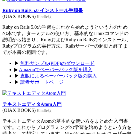
Ruby on Rails 5.0 インストール手順書
(OIAX BOOKS)
Kindle版
Ruby on Rails 5.0の学習をこれから始めようという方のため
の本です。ターミナルの使い方、基本的なLinuxコマンドの
説明から始まり、RubyおよびRuby on Railsのインストール、
Rubyプログラムの実行方法、Railsサーバーの起動と終了ま
でが本書の範囲です。
▶
無料サンプル(PDF)のダウンロード
▶
Amazonでペーパーバック版を購入
▶
直販によるペーパーバック版の購入
▶
読者サポートページ
テキストエディタAtom入門
(OIAX BOOKS)
Kindle版
テキストエディタAtomの基本的な使い方をまとめた入門書
です。これからプログラミングの学習を始めようという方を
読者として想定しています。Mac/Windows/Ubuntuユーザー向