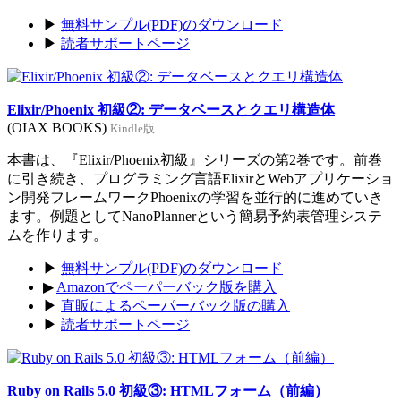
▶
無料サンプル(PDF)のダウンロード
▶
読者サポートページ
Elixir/Phoenix 初級②: データベースとクエリ構造体
(OIAX BOOKS)
Kindle版
本書は、『Elixir/Phoenix初級』シリーズの第2巻です。前巻
に引き続き、プログラミング言語ElixirとWebアプリケーショ
ン開発フレームワークPhoenixの学習を並行的に進めていき
ます。例題としてNanoPlannerという簡易予約表管理システ
ムを作ります。
▶
無料サンプル(PDF)のダウンロード
▶
Amazonでペーパーバック版を購入
▶
直販によるペーパーバック版の購入
▶
読者サポートページ
Ruby on Rails 5.0 初級③: HTMLフォーム（前編）