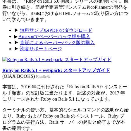
本書は、『Ruby on Rails 5.0 初級』シリーズの第4巻です。前
巻に引き続き、簡易予定表管理システムPicoPlannerの開発を
行いながら、RailsにおけるHTMLフォームの取り扱い方につ
いて学んでいきます。
▶
無料サンプル(PDF)のダウンロード
▶
Amazonでペーパーバック版を購入
▶
直販によるペーパーバック版の購入
▶
読者サポートページ
Ruby on Rails 5.1 + webpack: スタートアップガイド
(OIAX BOOKS)
Kindle版
本書は、2016 年に刊行された『Ruby on Rails 5.0 インストー
ル手順書』の改訂版に当たります。記述の対象が、2017 年
にリリースされた Ruby on Rails 5.1 になっています。
ターミナルの使い方、基本的なシェルコマンドの説明から始
まり、Ruby および Ruby on Rails のインストール、Ruby プ
ログラムの実行方法、Rails サーバーの起動と終了までが本
書の範囲です。