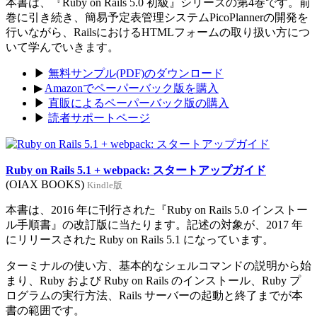
本書は、『Ruby on Rails 5.0 初級』シリーズの第4巻です。前
巻に引き続き、簡易予定表管理システムPicoPlannerの開発を
行いながら、RailsにおけるHTMLフォームの取り扱い方につ
いて学んでいきます。
▶
無料サンプル(PDF)のダウンロード
▶
Amazonでペーパーバック版を購入
▶
直販によるペーパーバック版の購入
▶
読者サポートページ
Ruby on Rails 5.1 + webpack: スタートアップガイド
(OIAX BOOKS)
Kindle版
本書は、2016 年に刊行された『Ruby on Rails 5.0 インストー
ル手順書』の改訂版に当たります。記述の対象が、2017 年
にリリースされた Ruby on Rails 5.1 になっています。
ターミナルの使い方、基本的なシェルコマンドの説明から始
まり、Ruby および Ruby on Rails のインストール、Ruby プ
ログラムの実行方法、Rails サーバーの起動と終了までが本
書の範囲です。