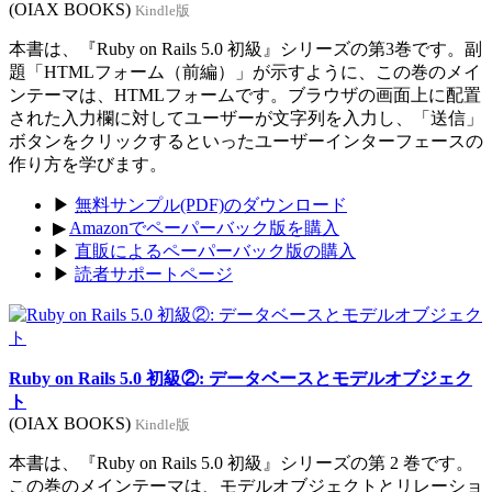
(OIAX BOOKS)
Kindle版
本書は、『Ruby on Rails 5.0 初級』シリーズの第3巻です。副
題「HTMLフォーム（前編）」が示すように、この巻のメイ
ンテーマは、HTMLフォームです。ブラウザの画面上に配置
された入力欄に対してユーザーが文字列を入力し、「送信」
ボタンをクリックするといったユーザーインターフェースの
作り方を学びます。
▶
無料サンプル(PDF)のダウンロード
▶
Amazonでペーパーバック版を購入
▶
直販によるペーパーバック版の購入
▶
読者サポートページ
Ruby on Rails 5.0 初級②: データベースとモデルオブジェク
ト
(OIAX BOOKS)
Kindle版
本書は、『Ruby on Rails 5.0 初級』シリーズの第 2 巻です。
この巻のメインテーマは、モデルオブジェクトとリレーショ