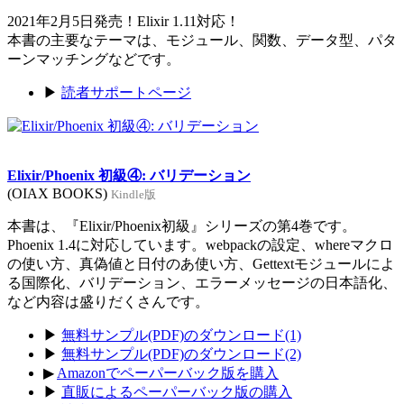
2021年2月5日発売！Elixir 1.11対応！
本書の主要なテーマは、モジュール、関数、データ型、パタ
ーンマッチングなどです。
▶
読者サポートページ
Elixir/Phoenix 初級④: バリデーション
(OIAX BOOKS)
Kindle版
本書は、『Elixir/Phoenix初級』シリーズの第4巻です。
Phoenix 1.4に対応しています。webpackの設定、whereマクロ
の使い方、真偽値と日付のあ使い方、Gettextモジュールによ
る国際化、バリデーション、エラーメッセージの日本語化、
など内容は盛りだくさんです。
▶
無料サンプル(PDF)のダウンロード(1)
▶
無料サンプル(PDF)のダウンロード(2)
▶
Amazonでペーパーバック版を購入
▶
直販によるペーパーバック版の購入