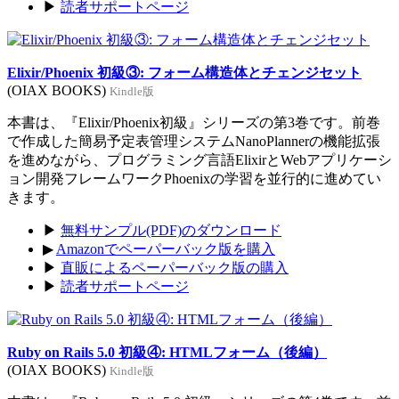
▶
読者サポートページ
Elixir/Phoenix 初級③: フォーム構造体とチェンジセット
(OIAX BOOKS)
Kindle版
本書は、『Elixir/Phoenix初級』シリーズの第3巻です。前巻
で作成した簡易予定表管理システムNanoPlannerの機能拡張
を進めながら、プログラミング言語ElixirとWebアプリケーシ
ョン開発フレームワークPhoenixの学習を並行的に進めてい
きます。
▶
無料サンプル(PDF)のダウンロード
▶
Amazonでペーパーバック版を購入
▶
直販によるペーパーバック版の購入
▶
読者サポートページ
Ruby on Rails 5.0 初級④: HTMLフォーム（後編）
(OIAX BOOKS)
Kindle版