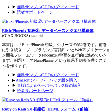
▶
無料サンプル(PDF)のダウンロード
▶
読者サポートページ
Elixir/Phoenix 初級②: データベースとクエリ構造体
(OIAX BOOKS)
Kindle版
本書は、『Elixir/Phoenix初級』シリーズの第2巻です。前巻
に引き続き、プログラミング言語ElixirとWebアプリケーショ
ン開発フレームワークPhoenixの学習を並行的に進めていき
ます。例題としてNanoPlannerという簡易予約表管理システ
ムを作ります。
▶
無料サンプル(PDF)のダウンロード
▶
Amazonでペーパーバック版を購入
▶
直販によるペーパーバック版の購入
▶
読者サポートページ
Ruby on Rails 5.0 初級③: HTMLフォーム（前編）