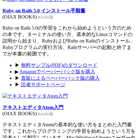
Ruby on Rails 5.0 インストール手順書
(OIAX BOOKS)
Kindle版
Ruby on Rails 5.0の学習をこれから始めようという方のため
の本です。ターミナルの使い方、基本的なLinuxコマンドの
説明から始まり、RubyおよびRuby on Railsのインストール、
Rubyプログラムの実行方法、Railsサーバーの起動と終了ま
でが本書の範囲です。
▶
無料サンプル(PDF)のダウンロード
▶
Amazonでペーパーバック版を購入
▶
直販によるペーパーバック版の購入
▶
読者サポートページ
テキストエディタAtom入門
(OIAX BOOKS)
Kindle版
テキストエディタAtomの基本的な使い方をまとめた入門書
です。これからプログラミングの学習を始めようという方を
読者として想定しています。Mac/Windows/Ubuntuユーザー向