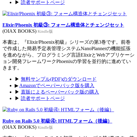
▶
読者サポートページ
Elixir/Phoenix 初級③: フォーム構造体とチェンジセット
(OIAX BOOKS)
Kindle版
本書は、『Elixir/Phoenix初級』シリーズの第3巻です。前巻
で作成した簡易予定表管理システムNanoPlannerの機能拡張
を進めながら、プログラミング言語ElixirとWebアプリケーシ
ョン開発フレームワークPhoenixの学習を並行的に進めてい
きます。
▶
無料サンプル(PDF)のダウンロード
▶
Amazonでペーパーバック版を購入
▶
直販によるペーパーバック版の購入
▶
読者サポートページ
Ruby on Rails 5.0 初級④: HTMLフォーム（後編）
(OIAX BOOKS)
Kindle版