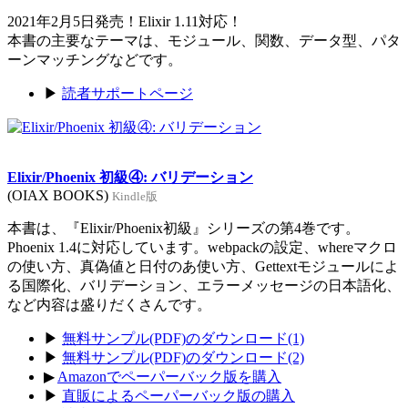
2021年2月5日発売！Elixir 1.11対応！
本書の主要なテーマは、モジュール、関数、データ型、パタ
ーンマッチングなどです。
▶
読者サポートページ
Elixir/Phoenix 初級④: バリデーション
(OIAX BOOKS)
Kindle版
本書は、『Elixir/Phoenix初級』シリーズの第4巻です。
Phoenix 1.4に対応しています。webpackの設定、whereマクロ
の使い方、真偽値と日付のあ使い方、Gettextモジュールによ
る国際化、バリデーション、エラーメッセージの日本語化、
など内容は盛りだくさんです。
▶
無料サンプル(PDF)のダウンロード(1)
▶
無料サンプル(PDF)のダウンロード(2)
▶
Amazonでペーパーバック版を購入
▶
直販によるペーパーバック版の購入