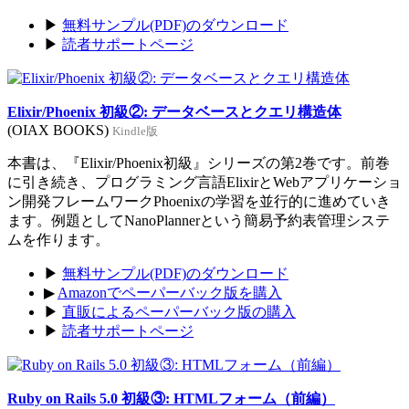
▶
無料サンプル(PDF)のダウンロード
▶
読者サポートページ
Elixir/Phoenix 初級②: データベースとクエリ構造体
(OIAX BOOKS)
Kindle版
本書は、『Elixir/Phoenix初級』シリーズの第2巻です。前巻
に引き続き、プログラミング言語ElixirとWebアプリケーショ
ン開発フレームワークPhoenixの学習を並行的に進めていき
ます。例題としてNanoPlannerという簡易予約表管理システ
ムを作ります。
▶
無料サンプル(PDF)のダウンロード
▶
Amazonでペーパーバック版を購入
▶
直販によるペーパーバック版の購入
▶
読者サポートページ
Ruby on Rails 5.0 初級③: HTMLフォーム（前編）