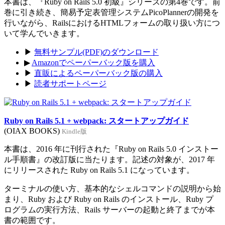
本書は、『Ruby on Rails 5.0 初級』シリーズの第4巻です。前
巻に引き続き、簡易予定表管理システムPicoPlannerの開発を
行いながら、RailsにおけるHTMLフォームの取り扱い方につ
いて学んでいきます。
▶
無料サンプル(PDF)のダウンロード
▶
Amazonでペーパーバック版を購入
▶
直販によるペーパーバック版の購入
▶
読者サポートページ
Ruby on Rails 5.1 + webpack: スタートアップガイド
(OIAX BOOKS)
Kindle版
本書は、2016 年に刊行された『Ruby on Rails 5.0 インストー
ル手順書』の改訂版に当たります。記述の対象が、2017 年
にリリースされた Ruby on Rails 5.1 になっています。
ターミナルの使い方、基本的なシェルコマンドの説明から始
まり、Ruby および Ruby on Rails のインストール、Ruby プ
ログラムの実行方法、Rails サーバーの起動と終了までが本
書の範囲です。