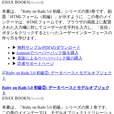
(OIAX BOOKS)
Kindle版
本書は、『Ruby on Rails 5.0 初級』シリーズの第3巻です。副
題「HTMLフォーム（前編）」が示すように、この巻のメイ
ンテーマは、HTMLフォームです。ブラウザの画面上に配置
された入力欄に対してユーザーが文字列を入力し、「送信」
ボタンをクリックするといったユーザーインターフェースの
作り方を学びます。
▶
無料サンプル(PDF)のダウンロード
▶
Amazonでペーパーバック版を購入
▶
直販によるペーパーバック版の購入
▶
読者サポートページ
Ruby on Rails 5.0 初級②: データベースとモデルオブジェク
ト
(OIAX BOOKS)
Kindle版
本書は、『Ruby on Rails 5.0 初級』シリーズの第 2 巻です。
この巻のメインテーマは、モデルオブジェクトとリレーショ