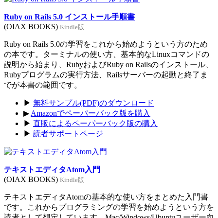
Ruby on Rails 5.0 インストール手順書
(OIAX BOOKS)
Kindle版
Ruby on Rails 5.0の学習をこれから始めようという方のため
の本です。ターミナルの使い方、基本的なLinuxコマンドの
説明から始まり、RubyおよびRuby on Railsのインストール、
Rubyプログラムの実行方法、Railsサーバーの起動と終了ま
でが本書の範囲です。
▶
無料サンプル(PDF)のダウンロード
▶
Amazonでペーパーバック版を購入
▶
直販によるペーパーバック版の購入
▶
読者サポートページ
テキストエディタAtom入門
(OIAX BOOKS)
Kindle版
テキストエディタAtomの基本的な使い方をまとめた入門書
です。これからプログラミングの学習を始めようという方を
読者として想定しています。Mac/Windows/Ubuntuユーザー向