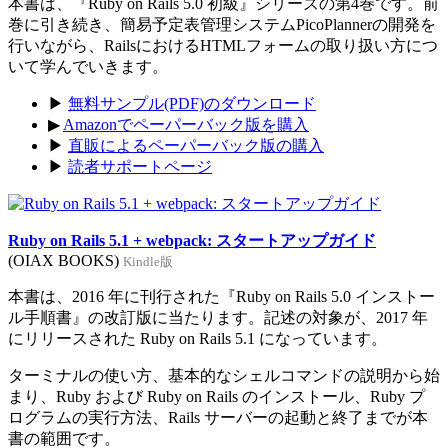
本書は、『Ruby on Rails 5.0 初級』シリーズの第4巻です。前
巻に引き続き、簡易予定表管理システムPicoPlannerの開発を
行いながら、RailsにおけるHTMLフォームの取り扱い方につ
いて学んでいきます。
▶
無料サンプル(PDF)のダウンロード
▶
Amazonでペーパーバック版を購入
▶
直販によるペーパーバック版の購入
▶
読者サポートページ
Ruby on Rails 5.1 + webpack: スタートアップガイド
(OIAX BOOKS)
Kindle版
本書は、2016 年に刊行された『Ruby on Rails 5.0 インストー
ル手順書』の改訂版に当たります。記述の対象が、2017 年
にリリースされた Ruby on Rails 5.1 になっています。
ターミナルの使い方、基本的なシェルコマンドの説明から始
まり、Ruby および Ruby on Rails のインストール、Ruby プ
ログラムの実行方法、Rails サーバーの起動と終了までが本
書の範囲です。