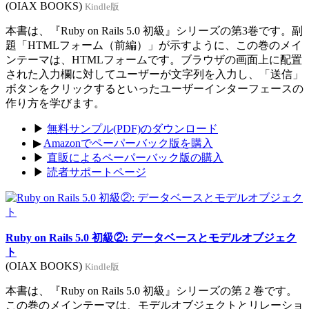
(OIAX BOOKS)
Kindle版
本書は、『Ruby on Rails 5.0 初級』シリーズの第3巻です。副
題「HTMLフォーム（前編）」が示すように、この巻のメイ
ンテーマは、HTMLフォームです。ブラウザの画面上に配置
された入力欄に対してユーザーが文字列を入力し、「送信」
ボタンをクリックするといったユーザーインターフェースの
作り方を学びます。
▶
無料サンプル(PDF)のダウンロード
▶
Amazonでペーパーバック版を購入
▶
直販によるペーパーバック版の購入
▶
読者サポートページ
Ruby on Rails 5.0 初級②: データベースとモデルオブジェク
ト
(OIAX BOOKS)
Kindle版
本書は、『Ruby on Rails 5.0 初級』シリーズの第 2 巻です。
この巻のメインテーマは、モデルオブジェクトとリレーショ