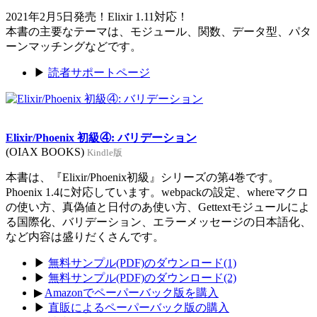
2021年2月5日発売！Elixir 1.11対応！
本書の主要なテーマは、モジュール、関数、データ型、パタ
ーンマッチングなどです。
▶
読者サポートページ
Elixir/Phoenix 初級④: バリデーション
(OIAX BOOKS)
Kindle版
本書は、『Elixir/Phoenix初級』シリーズの第4巻です。
Phoenix 1.4に対応しています。webpackの設定、whereマクロ
の使い方、真偽値と日付のあ使い方、Gettextモジュールによ
る国際化、バリデーション、エラーメッセージの日本語化、
など内容は盛りだくさんです。
▶
無料サンプル(PDF)のダウンロード(1)
▶
無料サンプル(PDF)のダウンロード(2)
▶
Amazonでペーパーバック版を購入
▶
直販によるペーパーバック版の購入