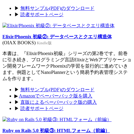
▶
無料サンプル(PDF)のダウンロード
▶
読者サポートページ
Elixir/Phoenix 初級②: データベースとクエリ構造体
(OIAX BOOKS)
Kindle版
本書は、『Elixir/Phoenix初級』シリーズの第2巻です。前巻
に引き続き、プログラミング言語ElixirとWebアプリケーショ
ン開発フレームワークPhoenixの学習を並行的に進めていき
ます。例題としてNanoPlannerという簡易予約表管理システ
ムを作ります。
▶
無料サンプル(PDF)のダウンロード
▶
Amazonでペーパーバック版を購入
▶
直販によるペーパーバック版の購入
▶
読者サポートページ
Ruby on Rails 5.0 初級③: HTMLフォーム（前編）