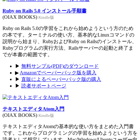
Ruby on Rails 5.0 インストール手順書
(OIAX BOOKS)
Kindle版
Ruby on Rails 5.0の学習をこれから始めようという方のため
の本です。ターミナルの使い方、基本的なLinuxコマンドの
説明から始まり、RubyおよびRuby on Railsのインストール、
Rubyプログラムの実行方法、Railsサーバーの起動と終了ま
でが本書の範囲です。
▶
無料サンプル(PDF)のダウンロード
▶
Amazonでペーパーバック版を購入
▶
直販によるペーパーバック版の購入
▶
読者サポートページ
テキストエディタAtom入門
(OIAX BOOKS)
Kindle版
テキストエディタAtomの基本的な使い方をまとめた入門書
です。これからプログラミングの学習を始めようという方を
読者として想定しています。Mac/Windows/Ubuntuユーザー向