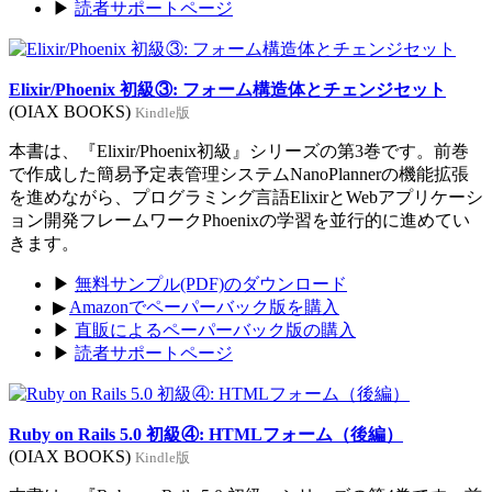
▶
読者サポートページ
Elixir/Phoenix 初級③: フォーム構造体とチェンジセット
(OIAX BOOKS)
Kindle版
本書は、『Elixir/Phoenix初級』シリーズの第3巻です。前巻
で作成した簡易予定表管理システムNanoPlannerの機能拡張
を進めながら、プログラミング言語ElixirとWebアプリケーシ
ョン開発フレームワークPhoenixの学習を並行的に進めてい
きます。
▶
無料サンプル(PDF)のダウンロード
▶
Amazonでペーパーバック版を購入
▶
直販によるペーパーバック版の購入
▶
読者サポートページ
Ruby on Rails 5.0 初級④: HTMLフォーム（後編）
(OIAX BOOKS)
Kindle版