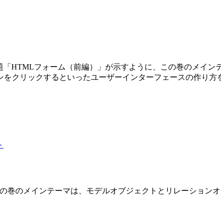
第3巻です。副題「HTMLフォーム（前編）」が示すように、この巻の
ンをクリックするといったユーザーインターフェースの作り方
 2 巻です。この巻のメインテーマは、モデルオブジェクトとリレーショ