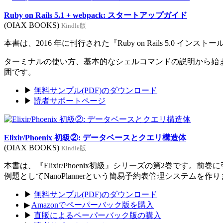
Ruby on Rails 5.1 + webpack: スタートアップガイド
(OIAX BOOKS)
Kindle版
本書は、2016 年に刊行された『Ruby on Rails 5.0 イン
ターミナルの使い方、基本的なシェルコマンドの説明から始まり、Rub
囲です。
▶
無料サンプル(PDF)のダウンロード
▶
読者サポートページ
Elixir/Phoenix 初級②: データベースとクエリ構造体
(OIAX BOOKS)
Kindle版
本書は、『Elixir/Phoenix初級』シリーズの第2巻です。
例題としてNanoPlannerという簡易予約表管理システムを作
▶
無料サンプル(PDF)のダウンロード
▶
Amazonでペーパーバック版を購入
▶
直販によるペーパーバック版の購入