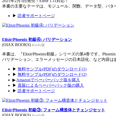
2021年2月5日発売！Elixir 1.11対応！
本書の主要なテーマは、モジュール、関数、データ型、パタ
▶
読者サポートページ
Elixir/Phoenix 初級④: バリデーション
(OIAX BOOKS)
Kindle版
本書は、『Elixir/Phoenix初級』シリーズの第4巻です。Ph
バリデーション、エラーメッセージの日本語化、など内容は
▶
無料サンプル(PDF)のダウンロード(1)
▶
無料サンプル(PDF)のダウンロード(2)
▶
Amazonでペーパーバック版を購入
▶
直販によるペーパーバック版の購入
▶
読者サポートページ
Elixir/Phoenix 初級③: フォーム構造体とチェンジセット
(OIAX BOOKS)
Kindle版