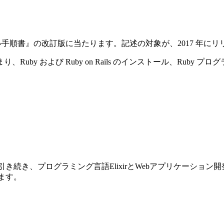
ストール手順書』の改訂版に当たります。記述の対象が、2017 年にリリースさ
y および Ruby on Rails のインストール、Ruby プ
前巻に引き続き、プログラミング言語ElixirとWebアプリケーショ
ります。