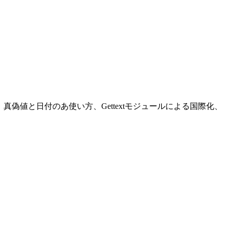
の使い方、真偽値と日付のあ使い方、Gettextモジュールによる国際化、