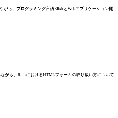
進めながら、プログラミング言語ElixirとWebアプリケーション開
発を行いながら、RailsにおけるHTMLフォームの取り扱い方について