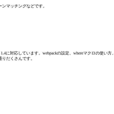
ーンマッチングなどです。
oenix 1.4に対応しています。webpackの設定、whereマクロ
盛りだくさんです。