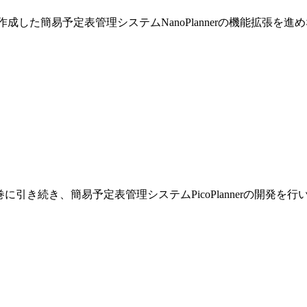
巻で作成した簡易予定表管理システムNanoPlannerの機能拡張を
です。前巻に引き続き、簡易予定表管理システムPicoPlannerの開