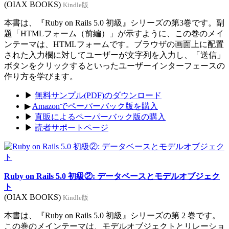
(OIAX BOOKS)
Kindle版
本書は、『Ruby on Rails 5.0 初級』シリーズの第3巻です。副
題「HTMLフォーム（前編）」が示すように、この巻のメイ
ンテーマは、HTMLフォームです。ブラウザの画面上に配置
された入力欄に対してユーザーが文字列を入力し、「送信」
ボタンをクリックするといったユーザーインターフェースの
作り方を学びます。
▶
無料サンプル(PDF)のダウンロード
▶
Amazonでペーパーバック版を購入
▶
直販によるペーパーバック版の購入
▶
読者サポートページ
Ruby on Rails 5.0 初級②: データベースとモデルオブジェク
ト
(OIAX BOOKS)
Kindle版
本書は、『Ruby on Rails 5.0 初級』シリーズの第 2 巻です。
この巻のメインテーマは、モデルオブジェクトとリレーショ