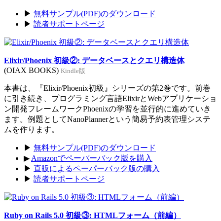
▶
無料サンプル(PDF)のダウンロード
▶
読者サポートページ
Elixir/Phoenix 初級②: データベースとクエリ構造体
(OIAX BOOKS)
Kindle版
本書は、『Elixir/Phoenix初級』シリーズの第2巻です。前巻
に引き続き、プログラミング言語ElixirとWebアプリケーショ
ン開発フレームワークPhoenixの学習を並行的に進めていき
ます。例題としてNanoPlannerという簡易予約表管理システ
ムを作ります。
▶
無料サンプル(PDF)のダウンロード
▶
Amazonでペーパーバック版を購入
▶
直販によるペーパーバック版の購入
▶
読者サポートページ
Ruby on Rails 5.0 初級③: HTMLフォーム（前編）