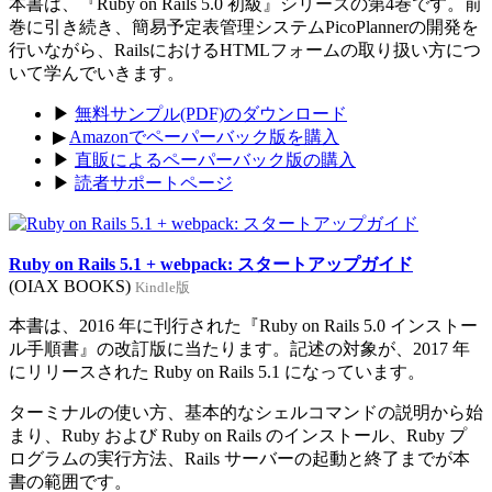
本書は、『Ruby on Rails 5.0 初級』シリーズの第4巻です。前
巻に引き続き、簡易予定表管理システムPicoPlannerの開発を
行いながら、RailsにおけるHTMLフォームの取り扱い方につ
いて学んでいきます。
▶
無料サンプル(PDF)のダウンロード
▶
Amazonでペーパーバック版を購入
▶
直販によるペーパーバック版の購入
▶
読者サポートページ
Ruby on Rails 5.1 + webpack: スタートアップガイド
(OIAX BOOKS)
Kindle版
本書は、2016 年に刊行された『Ruby on Rails 5.0 インストー
ル手順書』の改訂版に当たります。記述の対象が、2017 年
にリリースされた Ruby on Rails 5.1 になっています。
ターミナルの使い方、基本的なシェルコマンドの説明から始
まり、Ruby および Ruby on Rails のインストール、Ruby プ
ログラムの実行方法、Rails サーバーの起動と終了までが本
書の範囲です。