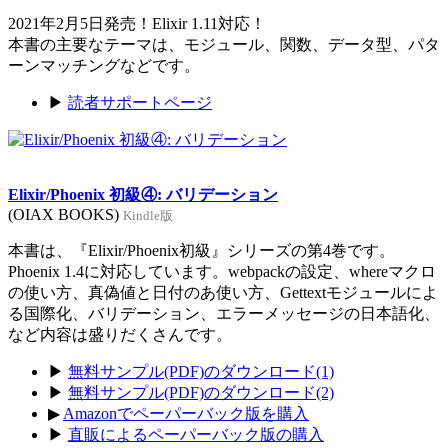
2021年2月5日発売！Elixir 1.11対応！
本書の主要なテーマは、モジュール、関数、データ型、パタ
ーンマッチングなどです。
▶
読者サポートページ
Elixir/Phoenix 初級④: バリデーション
(OIAX BOOKS)
Kindle版
本書は、『Elixir/Phoenix初級』シリーズの第4巻です。
Phoenix 1.4に対応しています。webpackの設定、whereマクロ
の使い方、真偽値と日付のあ使い方、Gettextモジュールによ
る国際化、バリデーション、エラーメッセージの日本語化、
など内容は盛りだくさんです。
▶
無料サンプル(PDF)のダウンロード(1)
▶
無料サンプル(PDF)のダウンロード(2)
▶
Amazonでペーパーバック版を購入
▶
直販によるペーパーバック版の購入