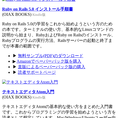
Ruby on Rails 5.0 インストール手順書
(OIAX BOOKS)
Kindle版
Ruby on Rails 5.0の学習をこれから始めようという方のため
の本です。ターミナルの使い方、基本的なLinuxコマンドの
説明から始まり、RubyおよびRuby on Railsのインストール、
Rubyプログラムの実行方法、Railsサーバーの起動と終了ま
でが本書の範囲です。
▶
無料サンプル(PDF)のダウンロード
▶
Amazonでペーパーバック版を購入
▶
直販によるペーパーバック版の購入
▶
読者サポートページ
テキストエディタAtom入門
(OIAX BOOKS)
Kindle版
テキストエディタAtomの基本的な使い方をまとめた入門書
です。これからプログラミングの学習を始めようという方を
読者として想定しています。Mac/Windows/Ubuntuユーザー向