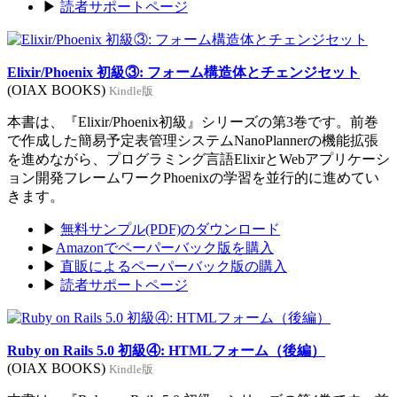
▶
読者サポートページ
Elixir/Phoenix 初級③: フォーム構造体とチェンジセット
(OIAX BOOKS)
Kindle版
本書は、『Elixir/Phoenix初級』シリーズの第3巻です。前巻
で作成した簡易予定表管理システムNanoPlannerの機能拡張
を進めながら、プログラミング言語ElixirとWebアプリケーシ
ョン開発フレームワークPhoenixの学習を並行的に進めてい
きます。
▶
無料サンプル(PDF)のダウンロード
▶
Amazonでペーパーバック版を購入
▶
直販によるペーパーバック版の購入
▶
読者サポートページ
Ruby on Rails 5.0 初級④: HTMLフォーム（後編）
(OIAX BOOKS)
Kindle版