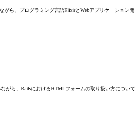
進めながら、プログラミング言語ElixirとWebアプリケーション開
発を行いながら、RailsにおけるHTMLフォームの取り扱い方について