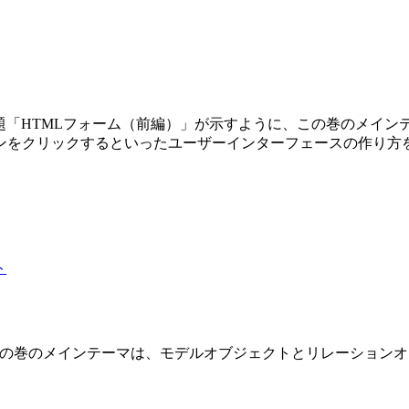
第3巻です。副題「HTMLフォーム（前編）」が示すように、この巻の
ンをクリックするといったユーザーインターフェースの作り方
 2 巻です。この巻のメインテーマは、モデルオブジェクトとリレーショ