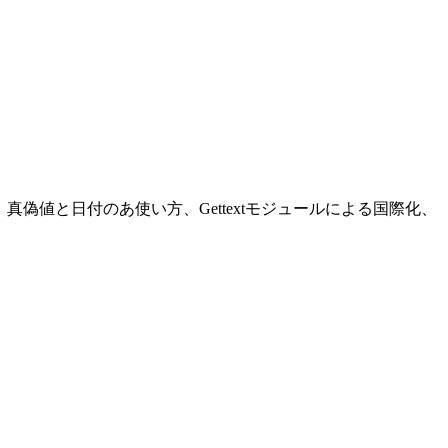
の使い方、真偽値と日付のあ使い方、Gettextモジュールによる国際化、