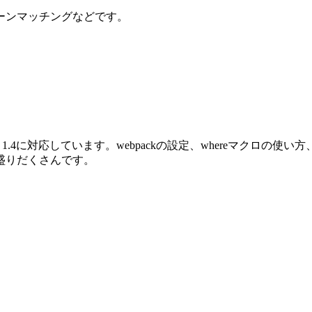
ーンマッチングなどです。
oenix 1.4に対応しています。webpackの設定、whereマクロ
盛りだくさんです。