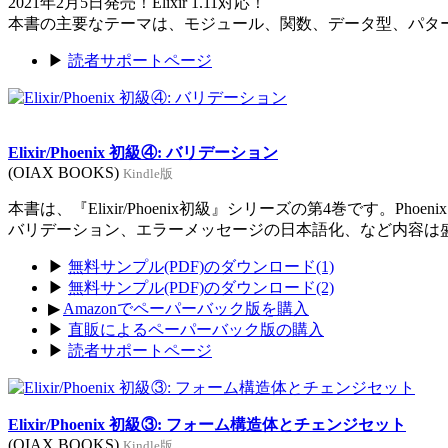
2021年2月5日発売！Elixir 1.11対応！
本書の主要なテーマは、モジュール、関数、データ型、パタ
▶
読者サポートページ
Elixir/Phoenix 初級④: バリデーション
(OIAX BOOKS)
Kindle版
本書は、『Elixir/Phoenix初級』シリーズの第4巻です。Ph
バリデーション、エラーメッセージの日本語化、など内容は
▶
無料サンプル(PDF)のダウンロード(1)
▶
無料サンプル(PDF)のダウンロード(2)
▶
Amazonでペーパーバック版を購入
▶
直販によるペーパーバック版の購入
▶
読者サポートページ
Elixir/Phoenix 初級③: フォーム構造体とチェンジセット
(OIAX BOOKS)
Kindle版