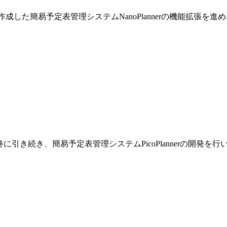
巻で作成した簡易予定表管理システムNanoPlannerの機能拡張を
です。前巻に引き続き、簡易予定表管理システムPicoPlannerの開