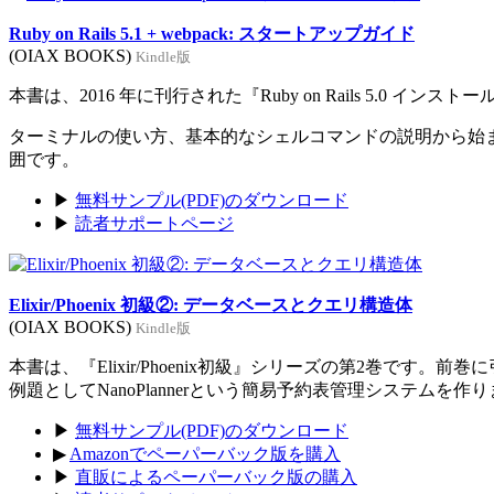
Ruby on Rails 5.1 + webpack: スタートアップガイド
(OIAX BOOKS)
Kindle版
本書は、2016 年に刊行された『Ruby on Rails 5.0 イン
ターミナルの使い方、基本的なシェルコマンドの説明から始まり、Rub
囲です。
▶
無料サンプル(PDF)のダウンロード
▶
読者サポートページ
Elixir/Phoenix 初級②: データベースとクエリ構造体
(OIAX BOOKS)
Kindle版
本書は、『Elixir/Phoenix初級』シリーズの第2巻です。
例題としてNanoPlannerという簡易予約表管理システムを作
▶
無料サンプル(PDF)のダウンロード
▶
Amazonでペーパーバック版を購入
▶
直販によるペーパーバック版の購入