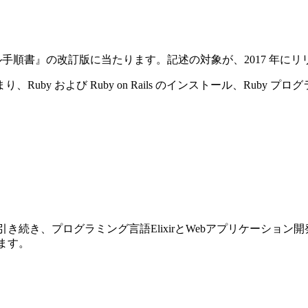
ストール手順書』の改訂版に当たります。記述の対象が、2017 年にリリースさ
y および Ruby on Rails のインストール、Ruby プ
前巻に引き続き、プログラミング言語ElixirとWebアプリケーショ
ります。