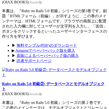
(OIAX BOOKS)
Kindle版
本書は、『Ruby on Rails 5.0 初級』シリーズの第3巻です。副
題「HTMLフォーム（前編）」が示すように、この巻のメイ
ンテーマは、HTMLフォームです。ブラウザの画面上に配置
された入力欄に対してユーザーが文字列を入力し、「送信」
ボタンをクリックするといったユーザーインターフェースの
作り方を学びます。
▶
無料サンプル(PDF)のダウンロード
▶
Amazonでペーパーバック版を購入
▶
直販によるペーパーバック版の購入
▶
読者サポートページ
Ruby on Rails 5.0 初級②: データベースとモデルオブジェク
ト
(OIAX BOOKS)
Kindle版
本書は、『Ruby on Rails 5.0 初級』シリーズの第 2 巻です。
この巻のメインテーマは、モデルオブジェクトとリレーショ