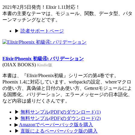
2021年2月5日発売！Elixir 1.11対応！
本書の主要なテーマは、モジュール、関数、データ型、パタ
ーンマッチングなどです。
▶
読者サポートページ
Elixir/Phoenix 初級④: バリデーション
(OIAX BOOKS)
Kindle版
本書は、『Elixir/Phoenix初級』シリーズの第4巻です。
Phoenix 1.4に対応しています。webpackの設定、whereマクロ
の使い方、真偽値と日付のあ使い方、Gettextモジュールによ
る国際化、バリデーション、エラーメッセージの日本語化、
など内容は盛りだくさんです。
▶
無料サンプル(PDF)のダウンロード(1)
▶
無料サンプル(PDF)のダウンロード(2)
▶
Amazonでペーパーバック版を購入
▶
直販によるペーパーバック版の購入