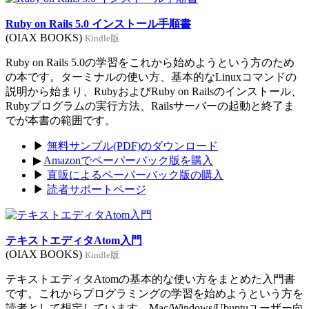
Ruby on Rails 5.0 インストール手順書
(OIAX BOOKS)
Kindle版
Ruby on Rails 5.0の学習をこれから始めようという方のため
の本です。ターミナルの使い方、基本的なLinuxコマンドの
説明から始まり、RubyおよびRuby on Railsのインストール、
Rubyプログラムの実行方法、Railsサーバーの起動と終了ま
でが本書の範囲です。
▶
無料サンプル(PDF)のダウンロード
▶
Amazonでペーパーバック版を購入
▶
直販によるペーパーバック版の購入
▶
読者サポートページ
テキストエディタAtom入門
(OIAX BOOKS)
Kindle版
テキストエディタAtomの基本的な使い方をまとめた入門書
です。これからプログラミングの学習を始めようという方を
読者として想定しています。Mac/Windows/Ubuntuユーザー向