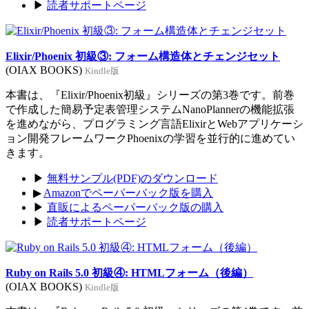
▶
読者サポートページ
Elixir/Phoenix 初級③: フォーム構造体とチェンジセット
(OIAX BOOKS)
Kindle版
本書は、『Elixir/Phoenix初級』シリーズの第3巻です。前巻
で作成した簡易予定表管理システムNanoPlannerの機能拡張
を進めながら、プログラミング言語ElixirとWebアプリケーシ
ョン開発フレームワークPhoenixの学習を並行的に進めてい
きます。
▶
無料サンプル(PDF)のダウンロード
▶
Amazonでペーパーバック版を購入
▶
直販によるペーパーバック版の購入
▶
読者サポートページ
Ruby on Rails 5.0 初級④: HTMLフォーム（後編）
(OIAX BOOKS)
Kindle版