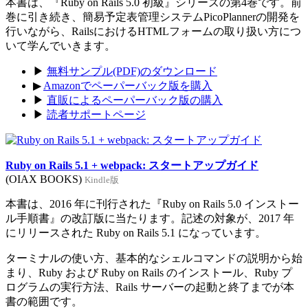
本書は、『Ruby on Rails 5.0 初級』シリーズの第4巻です。前
巻に引き続き、簡易予定表管理システムPicoPlannerの開発を
行いながら、RailsにおけるHTMLフォームの取り扱い方につ
いて学んでいきます。
▶
無料サンプル(PDF)のダウンロード
▶
Amazonでペーパーバック版を購入
▶
直販によるペーパーバック版の購入
▶
読者サポートページ
Ruby on Rails 5.1 + webpack: スタートアップガイド
(OIAX BOOKS)
Kindle版
本書は、2016 年に刊行された『Ruby on Rails 5.0 インストー
ル手順書』の改訂版に当たります。記述の対象が、2017 年
にリリースされた Ruby on Rails 5.1 になっています。
ターミナルの使い方、基本的なシェルコマンドの説明から始
まり、Ruby および Ruby on Rails のインストール、Ruby プ
ログラムの実行方法、Rails サーバーの起動と終了までが本
書の範囲です。