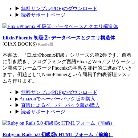
▶
無料サンプル(PDF)のダウンロード
▶
読者サポートページ
Elixir/Phoenix 初級②: データベースとクエリ構造体
(OIAX BOOKS)
Kindle版
本書は、『Elixir/Phoenix初級』シリーズの第2巻です。前巻
に引き続き、プログラミング言語ElixirとWebアプリケーショ
ン開発フレームワークPhoenixの学習を並行的に進めていき
ます。例題としてNanoPlannerという簡易予約表管理システ
ムを作ります。
▶
無料サンプル(PDF)のダウンロード
▶
Amazonでペーパーバック版を購入
▶
直販によるペーパーバック版の購入
▶
読者サポートページ
Ruby on Rails 5.0 初級③: HTMLフォーム（前編）