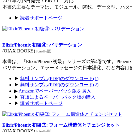
2021年2月5日発売！Elixir 1.11対応！
本書の主要なテーマは、モジュール、関数、データ型、パタ
▶
読者サポートページ
Elixir/Phoenix 初級④: バリデーション
(OIAX BOOKS)
Kindle版
本書は、『Elixir/Phoenix初級』シリーズの第4巻です。Ph
バリデーション、エラーメッセージの日本語化、など内容は
▶
無料サンプル(PDF)のダウンロード(1)
▶
無料サンプル(PDF)のダウンロード(2)
▶
Amazonでペーパーバック版を購入
▶
直販によるペーパーバック版の購入
▶
読者サポートページ
Elixir/Phoenix 初級③: フォーム構造体とチェンジセット
(OIAX BOOKS)
Kindle版