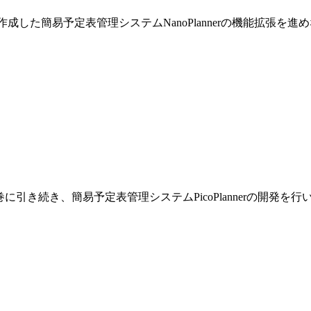
巻で作成した簡易予定表管理システムNanoPlannerの機能拡張を
です。前巻に引き続き、簡易予定表管理システムPicoPlannerの開