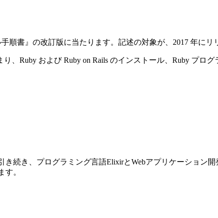
ストール手順書』の改訂版に当たります。記述の対象が、2017 年にリリースさ
y および Ruby on Rails のインストール、Ruby プ
前巻に引き続き、プログラミング言語ElixirとWebアプリケーショ
ります。