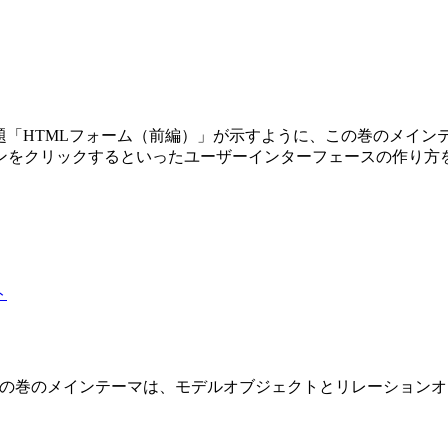
第3巻です。副題「HTMLフォーム（前編）」が示すように、この巻の
ンをクリックするといったユーザーインターフェースの作り方
 2 巻です。この巻のメインテーマは、モデルオブジェクトとリレーショ