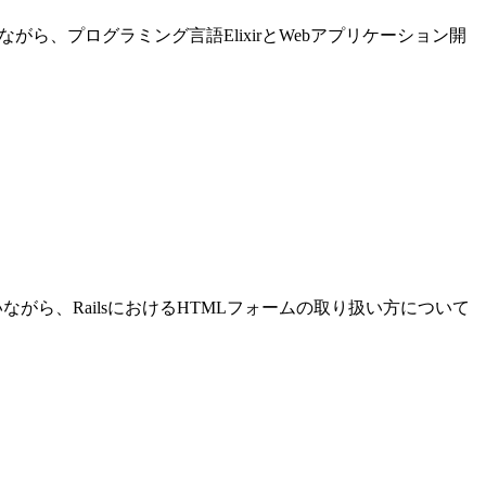
進めながら、プログラミング言語ElixirとWebアプリケーション開
発を行いながら、RailsにおけるHTMLフォームの取り扱い方について