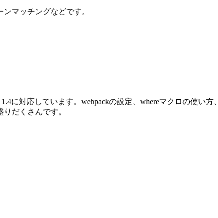
ーンマッチングなどです。
oenix 1.4に対応しています。webpackの設定、whereマクロ
盛りだくさんです。