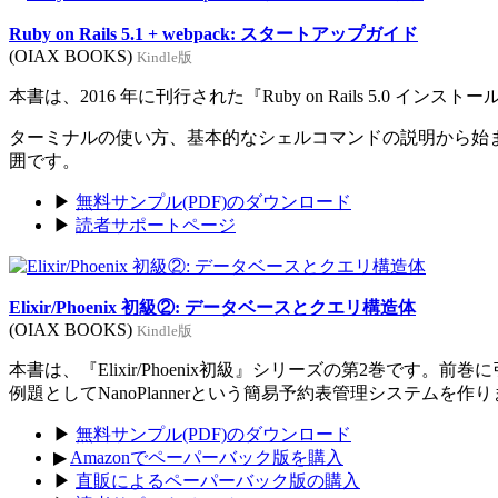
Ruby on Rails 5.1 + webpack: スタートアップガイド
(OIAX BOOKS)
Kindle版
本書は、2016 年に刊行された『Ruby on Rails 5.0 イン
ターミナルの使い方、基本的なシェルコマンドの説明から始まり、Rub
囲です。
▶
無料サンプル(PDF)のダウンロード
▶
読者サポートページ
Elixir/Phoenix 初級②: データベースとクエリ構造体
(OIAX BOOKS)
Kindle版
本書は、『Elixir/Phoenix初級』シリーズの第2巻です。
例題としてNanoPlannerという簡易予約表管理システムを作
▶
無料サンプル(PDF)のダウンロード
▶
Amazonでペーパーバック版を購入
▶
直販によるペーパーバック版の購入