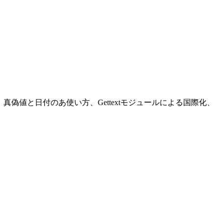
の使い方、真偽値と日付のあ使い方、Gettextモジュールによる国際化、