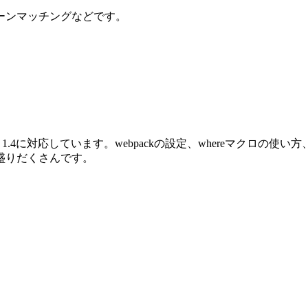
ーンマッチングなどです。
oenix 1.4に対応しています。webpackの設定、whereマクロ
盛りだくさんです。