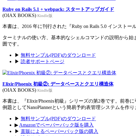
Ruby on Rails 5.1 + webpack: スタートアップガイド
(OIAX BOOKS)
Kindle版
本書は、2016 年に刊行された『Ruby on Rails 5.0 イン
ターミナルの使い方、基本的なシェルコマンドの説明から始まり、Rub
囲です。
▶
無料サンプル(PDF)のダウンロード
▶
読者サポートページ
Elixir/Phoenix 初級②: データベースとクエリ構造体
(OIAX BOOKS)
Kindle版
本書は、『Elixir/Phoenix初級』シリーズの第2巻です。
例題としてNanoPlannerという簡易予約表管理システムを作
▶
無料サンプル(PDF)のダウンロード
▶
Amazonでペーパーバック版を購入
▶
直販によるペーパーバック版の購入