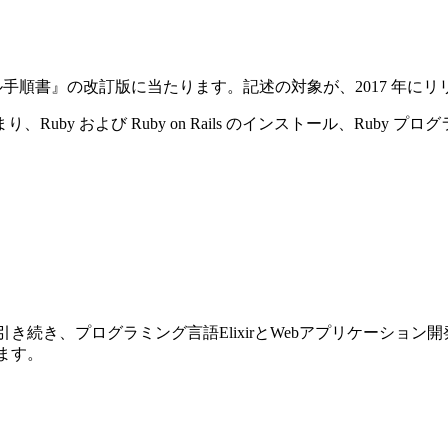
ストール手順書』の改訂版に当たります。記述の対象が、2017 年にリリースさ
y および Ruby on Rails のインストール、Ruby プ
前巻に引き続き、プログラミング言語ElixirとWebアプリケーショ
ります。