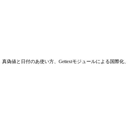
の使い方、真偽値と日付のあ使い方、Gettextモジュールによる国際化、