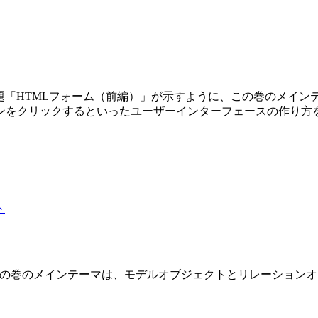
第3巻です。副題「HTMLフォーム（前編）」が示すように、この巻の
ンをクリックするといったユーザーインターフェースの作り方
 2 巻です。この巻のメインテーマは、モデルオブジェクトとリレーショ