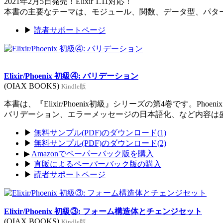
2021年2月5日発売！Elixir 1.11対応！
本書の主要なテーマは、モジュール、関数、データ型、パタ
▶
読者サポートページ
Elixir/Phoenix 初級④: バリデーション
(OIAX BOOKS)
Kindle版
本書は、『Elixir/Phoenix初級』シリーズの第4巻です。Ph
バリデーション、エラーメッセージの日本語化、など内容は
▶
無料サンプル(PDF)のダウンロード(1)
▶
無料サンプル(PDF)のダウンロード(2)
▶
Amazonでペーパーバック版を購入
▶
直販によるペーパーバック版の購入
▶
読者サポートページ
Elixir/Phoenix 初級③: フォーム構造体とチェンジセット
(OIAX BOOKS)
Kindle版