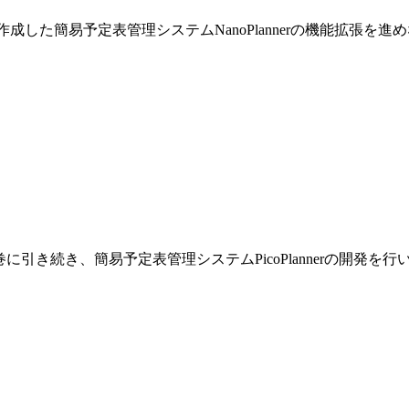
巻で作成した簡易予定表管理システムNanoPlannerの機能拡張を
です。前巻に引き続き、簡易予定表管理システムPicoPlannerの開