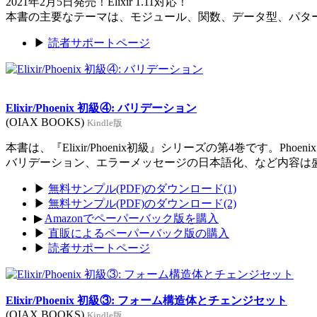
2021年2月5日発売！Elixir 1.11対応！
本書の主要なテーマは、モジュール、関数、データ型、パタ
▶
読者サポートページ
Elixir/Phoenix 初級④: バリデーション
(OIAX BOOKS)
Kindle版
本書は、『Elixir/Phoenix初級』シリーズの第4巻です。Ph
バリデーション、エラーメッセージの日本語化、など内容は
▶
無料サンプル(PDF)のダウンロード(1)
▶
無料サンプル(PDF)のダウンロード(2)
▶
Amazonでペーパーバック版を購入
▶
直販によるペーパーバック版の購入
▶
読者サポートページ
Elixir/Phoenix 初級③: フォーム構造体とチェンジセット
(OIAX BOOKS)
Kindle版