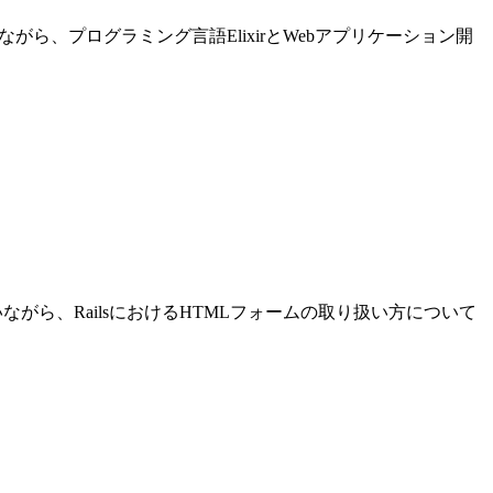
進めながら、プログラミング言語ElixirとWebアプリケーション開
発を行いながら、RailsにおけるHTMLフォームの取り扱い方について