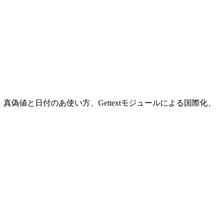
の使い方、真偽値と日付のあ使い方、Gettextモジュールによる国際化、