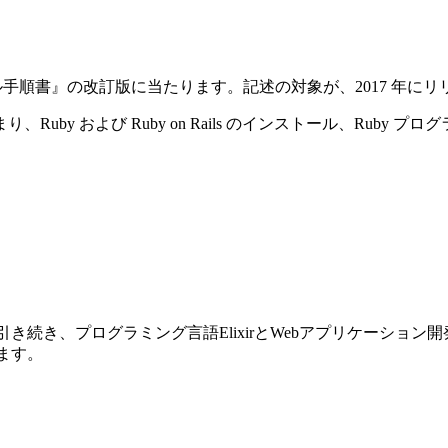
ストール手順書』の改訂版に当たります。記述の対象が、2017 年にリリースさ
y および Ruby on Rails のインストール、Ruby プ
前巻に引き続き、プログラミング言語ElixirとWebアプリケーショ
ります。