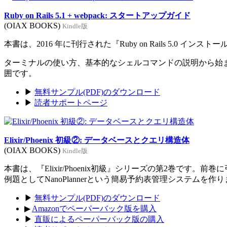
Ruby on Rails 5.1 + webpack: スタートアップガイド
(OIAX BOOKS)
Kindle版
本書は、2016 年に刊行された『Ruby on Rails 5.0 イン
ターミナルの使い方、基本的なシェルコマンドの説明から始まり、Rub
囲です。
▶
無料サンプル(PDF)のダウンロード
▶
読者サポートページ
Elixir/Phoenix 初級②: データベースとクエリ構造体
(OIAX BOOKS)
Kindle版
本書は、『Elixir/Phoenix初級』シリーズの第2巻です。
例題としてNanoPlannerという簡易予約表管理システムを作
▶
無料サンプル(PDF)のダウンロード
▶
Amazonでペーパーバック版を購入
▶
直販によるペーパーバック版の購入