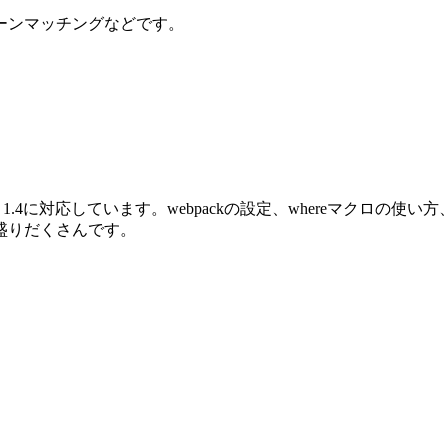
ーンマッチングなどです。
oenix 1.4に対応しています。webpackの設定、whereマクロ
盛りだくさんです。