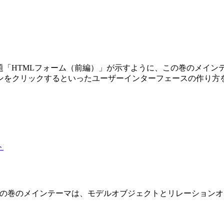
第3巻です。副題「HTMLフォーム（前編）」が示すように、この巻の
ンをクリックするといったユーザーインターフェースの作り方
 2 巻です。この巻のメインテーマは、モデルオブジェクトとリレーショ