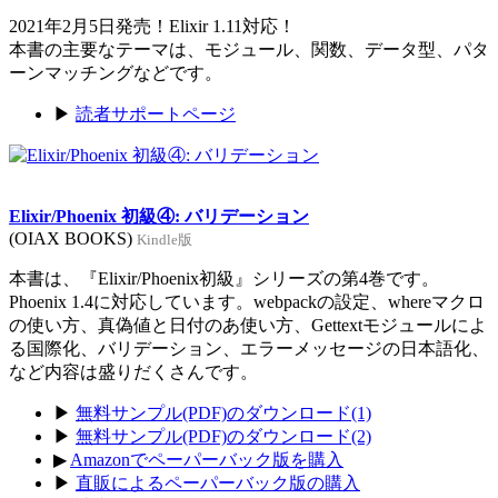
2021年2月5日発売！Elixir 1.11対応！
本書の主要なテーマは、モジュール、関数、データ型、パタ
ーンマッチングなどです。
▶
読者サポートページ
Elixir/Phoenix 初級④: バリデーション
(OIAX BOOKS)
Kindle版
本書は、『Elixir/Phoenix初級』シリーズの第4巻です。
Phoenix 1.4に対応しています。webpackの設定、whereマクロ
の使い方、真偽値と日付のあ使い方、Gettextモジュールによ
る国際化、バリデーション、エラーメッセージの日本語化、
など内容は盛りだくさんです。
▶
無料サンプル(PDF)のダウンロード(1)
▶
無料サンプル(PDF)のダウンロード(2)
▶
Amazonでペーパーバック版を購入
▶
直販によるペーパーバック版の購入