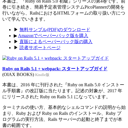
本書は、『Ruby on Rails 5.0 初級』シリーズの第4巻です。前
巻に引き続き、簡易予定表管理システムPicoPlannerの開発を
行いながら、RailsにおけるHTMLフォームの取り扱い方につ
いて学んでいきます。
▶
無料サンプル(PDF)のダウンロード
▶
Amazonでペーパーバック版を購入
▶
直販によるペーパーバック版の購入
▶
読者サポートページ
Ruby on Rails 5.1 + webpack: スタートアップガイド
(OIAX BOOKS)
Kindle版
本書は、2016 年に刊行された『Ruby on Rails 5.0 インストー
ル手順書』の改訂版に当たります。記述の対象が、2017 年
にリリースされた Ruby on Rails 5.1 になっています。
ターミナルの使い方、基本的なシェルコマンドの説明から始
まり、Ruby および Ruby on Rails のインストール、Ruby プ
ログラムの実行方法、Rails サーバーの起動と終了までが本
書の範囲です。