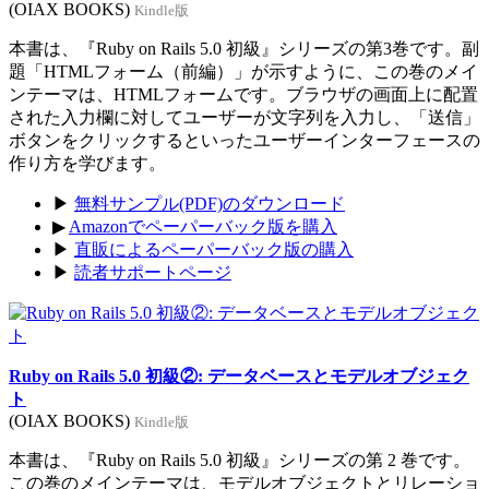
(OIAX BOOKS)
Kindle版
本書は、『Ruby on Rails 5.0 初級』シリーズの第3巻です。副
題「HTMLフォーム（前編）」が示すように、この巻のメイ
ンテーマは、HTMLフォームです。ブラウザの画面上に配置
された入力欄に対してユーザーが文字列を入力し、「送信」
ボタンをクリックするといったユーザーインターフェースの
作り方を学びます。
▶
無料サンプル(PDF)のダウンロード
▶
Amazonでペーパーバック版を購入
▶
直販によるペーパーバック版の購入
▶
読者サポートページ
Ruby on Rails 5.0 初級②: データベースとモデルオブジェク
ト
(OIAX BOOKS)
Kindle版
本書は、『Ruby on Rails 5.0 初級』シリーズの第 2 巻です。
この巻のメインテーマは、モデルオブジェクトとリレーショ