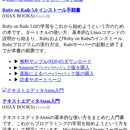
Ruby on Rails 5.0 インストール手順書
(OIAX BOOKS)
Kindle版
Ruby on Rails 5.0の学習をこれから始めようという方のため
の本です。ターミナルの使い方、基本的なLinuxコマンドの
説明から始まり、RubyおよびRuby on Railsのインストール、
Rubyプログラムの実行方法、Railsサーバーの起動と終了ま
でが本書の範囲です。
▶
無料サンプル(PDF)のダウンロード
▶
Amazonでペーパーバック版を購入
▶
直販によるペーパーバック版の購入
▶
読者サポートページ
テキストエディタAtom入門
(OIAX BOOKS)
Kindle版
テキストエディタAtomの基本的な使い方をまとめた入門書
です。これからプログラミングの学習を始めようという方を
読者として想定しています。Mac/Windows/Ubuntuユーザー向