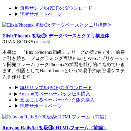
▶
無料サンプル(PDF)のダウンロード
▶
読者サポートページ
Elixir/Phoenix 初級②: データベースとクエリ構造体
(OIAX BOOKS)
Kindle版
本書は、『Elixir/Phoenix初級』シリーズの第2巻です。前巻
に引き続き、プログラミング言語ElixirとWebアプリケーショ
ン開発フレームワークPhoenixの学習を並行的に進めていき
ます。例題としてNanoPlannerという簡易予約表管理システ
ムを作ります。
▶
無料サンプル(PDF)のダウンロード
▶
Amazonでペーパーバック版を購入
▶
直販によるペーパーバック版の購入
▶
読者サポートページ
Ruby on Rails 5.0 初級③: HTMLフォーム（前編）