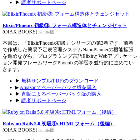
▶
読者サポートページ
Elixir/Phoenix 初級③: フォーム構造体とチェンジセット
(OIAX BOOKS)
Kindle版
本書は、『Elixir/Phoenix初級』シリーズの第3巻です。前巻
で作成した簡易予定表管理システムNanoPlannerの機能拡張
を進めながら、プログラミング言語ElixirとWebアプリケーシ
ョン開発フレームワークPhoenixの学習を並行的に進めてい
きます。
▶
無料サンプル(PDF)のダウンロード
▶
Amazonでペーパーバック版を購入
▶
直販によるペーパーバック版の購入
▶
読者サポートページ
Ruby on Rails 5.0 初級④: HTMLフォーム（後編）
(OIAX BOOKS)
Kindle版