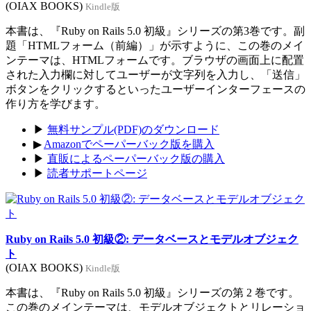
(OIAX BOOKS)
Kindle版
本書は、『Ruby on Rails 5.0 初級』シリーズの第3巻です。副
題「HTMLフォーム（前編）」が示すように、この巻のメイ
ンテーマは、HTMLフォームです。ブラウザの画面上に配置
された入力欄に対してユーザーが文字列を入力し、「送信」
ボタンをクリックするといったユーザーインターフェースの
作り方を学びます。
▶
無料サンプル(PDF)のダウンロード
▶
Amazonでペーパーバック版を購入
▶
直販によるペーパーバック版の購入
▶
読者サポートページ
Ruby on Rails 5.0 初級②: データベースとモデルオブジェク
ト
(OIAX BOOKS)
Kindle版
本書は、『Ruby on Rails 5.0 初級』シリーズの第 2 巻です。
この巻のメインテーマは、モデルオブジェクトとリレーショ