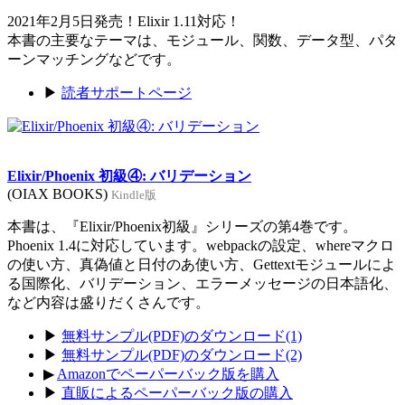
2021年2月5日発売！Elixir 1.11対応！
本書の主要なテーマは、モジュール、関数、データ型、パタ
ーンマッチングなどです。
▶
読者サポートページ
Elixir/Phoenix 初級④: バリデーション
(OIAX BOOKS)
Kindle版
本書は、『Elixir/Phoenix初級』シリーズの第4巻です。
Phoenix 1.4に対応しています。webpackの設定、whereマクロ
の使い方、真偽値と日付のあ使い方、Gettextモジュールによ
る国際化、バリデーション、エラーメッセージの日本語化、
など内容は盛りだくさんです。
▶
無料サンプル(PDF)のダウンロード(1)
▶
無料サンプル(PDF)のダウンロード(2)
▶
Amazonでペーパーバック版を購入
▶
直販によるペーパーバック版の購入