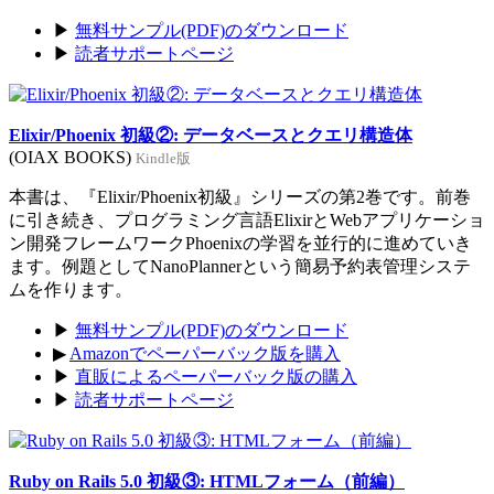
▶
無料サンプル(PDF)のダウンロード
▶
読者サポートページ
Elixir/Phoenix 初級②: データベースとクエリ構造体
(OIAX BOOKS)
Kindle版
本書は、『Elixir/Phoenix初級』シリーズの第2巻です。前巻
に引き続き、プログラミング言語ElixirとWebアプリケーショ
ン開発フレームワークPhoenixの学習を並行的に進めていき
ます。例題としてNanoPlannerという簡易予約表管理システ
ムを作ります。
▶
無料サンプル(PDF)のダウンロード
▶
Amazonでペーパーバック版を購入
▶
直販によるペーパーバック版の購入
▶
読者サポートページ
Ruby on Rails 5.0 初級③: HTMLフォーム（前編）