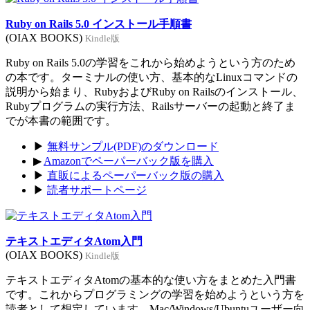
Ruby on Rails 5.0 インストール手順書
(OIAX BOOKS)
Kindle版
Ruby on Rails 5.0の学習をこれから始めようという方のため
の本です。ターミナルの使い方、基本的なLinuxコマンドの
説明から始まり、RubyおよびRuby on Railsのインストール、
Rubyプログラムの実行方法、Railsサーバーの起動と終了ま
でが本書の範囲です。
▶
無料サンプル(PDF)のダウンロード
▶
Amazonでペーパーバック版を購入
▶
直販によるペーパーバック版の購入
▶
読者サポートページ
テキストエディタAtom入門
(OIAX BOOKS)
Kindle版
テキストエディタAtomの基本的な使い方をまとめた入門書
です。これからプログラミングの学習を始めようという方を
読者として想定しています。Mac/Windows/Ubuntuユーザー向