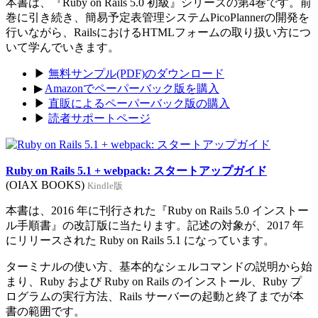
本書は、『Ruby on Rails 5.0 初級』シリーズの第4巻です。前
巻に引き続き、簡易予定表管理システムPicoPlannerの開発を
行いながら、RailsにおけるHTMLフォームの取り扱い方につ
いて学んでいきます。
▶
無料サンプル(PDF)のダウンロード
▶
Amazonでペーパーバック版を購入
▶
直販によるペーパーバック版の購入
▶
読者サポートページ
Ruby on Rails 5.1 + webpack: スタートアップガイド
(OIAX BOOKS)
Kindle版
本書は、2016 年に刊行された『Ruby on Rails 5.0 インストー
ル手順書』の改訂版に当たります。記述の対象が、2017 年
にリリースされた Ruby on Rails 5.1 になっています。
ターミナルの使い方、基本的なシェルコマンドの説明から始
まり、Ruby および Ruby on Rails のインストール、Ruby プ
ログラムの実行方法、Rails サーバーの起動と終了までが本
書の範囲です。