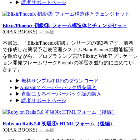
▶
読者サポートページ
Elixir/Phoenix 初級③: フォーム構造体とチェンジセット
(OIAX BOOKS)
Kindle版
本書は、『Elixir/Phoenix初級』シリーズの第3巻です。前巻
で作成した簡易予定表管理システムNanoPlannerの機能拡張
を進めながら、プログラミング言語ElixirとWebアプリケーシ
ョン開発フレームワークPhoenixの学習を並行的に進めてい
きます。
▶
無料サンプル(PDF)のダウンロード
▶
Amazonでペーパーバック版を購入
▶
直販によるペーパーバック版の購入
▶
読者サポートページ
Ruby on Rails 5.0 初級④: HTMLフォーム（後編）
(OIAX BOOKS)
Kindle版