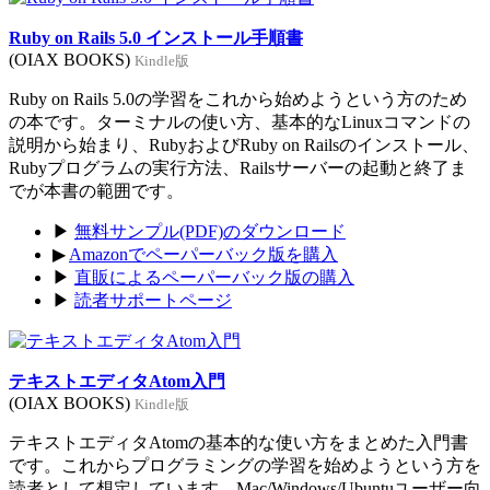
Ruby on Rails 5.0 インストール手順書
(OIAX BOOKS)
Kindle版
Ruby on Rails 5.0の学習をこれから始めようという方のため
の本です。ターミナルの使い方、基本的なLinuxコマンドの
説明から始まり、RubyおよびRuby on Railsのインストール、
Rubyプログラムの実行方法、Railsサーバーの起動と終了ま
でが本書の範囲です。
▶
無料サンプル(PDF)のダウンロード
▶
Amazonでペーパーバック版を購入
▶
直販によるペーパーバック版の購入
▶
読者サポートページ
テキストエディタAtom入門
(OIAX BOOKS)
Kindle版
テキストエディタAtomの基本的な使い方をまとめた入門書
です。これからプログラミングの学習を始めようという方を
読者として想定しています。Mac/Windows/Ubuntuユーザー向