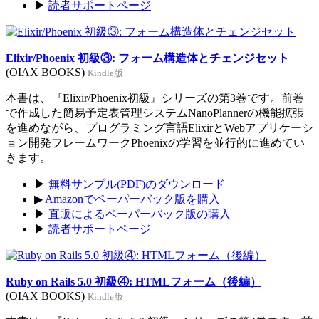
▶
読者サポートページ
Elixir/Phoenix 初級③: フォーム構造体とチェンジセット
(OIAX BOOKS)
Kindle版
本書は、『Elixir/Phoenix初級』シリーズの第3巻です。前巻
で作成した簡易予定表管理システムNanoPlannerの機能拡張
を進めながら、プログラミング言語ElixirとWebアプリケーシ
ョン開発フレームワークPhoenixの学習を並行的に進めてい
きます。
▶
無料サンプル(PDF)のダウンロード
▶
Amazonでペーパーバック版を購入
▶
直販によるペーパーバック版の購入
▶
読者サポートページ
Ruby on Rails 5.0 初級④: HTMLフォーム（後編）
(OIAX BOOKS)
Kindle版