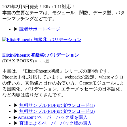
2021年2月5日発売！Elixir 1.11対応！
本書の主要なテーマは、モジュール、関数、データ型、パタ
ーンマッチングなどです。
▶
読者サポートページ
Elixir/Phoenix 初級④: バリデーション
(OIAX BOOKS)
Kindle版
本書は、『Elixir/Phoenix初級』シリーズの第4巻です。
Phoenix 1.4に対応しています。webpackの設定、whereマクロ
の使い方、真偽値と日付のあ使い方、Gettextモジュールによ
る国際化、バリデーション、エラーメッセージの日本語化、
など内容は盛りだくさんです。
▶
無料サンプル(PDF)のダウンロード(1)
▶
無料サンプル(PDF)のダウンロード(2)
▶
Amazonでペーパーバック版を購入
▶
直販によるペーパーバック版の購入