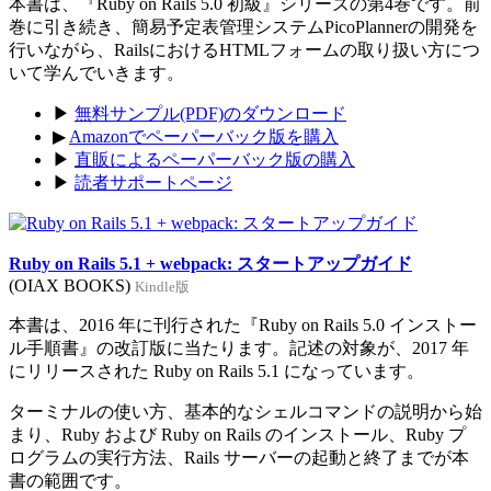
本書は、『Ruby on Rails 5.0 初級』シリーズの第4巻です。前
巻に引き続き、簡易予定表管理システムPicoPlannerの開発を
行いながら、RailsにおけるHTMLフォームの取り扱い方につ
いて学んでいきます。
▶
無料サンプル(PDF)のダウンロード
▶
Amazonでペーパーバック版を購入
▶
直販によるペーパーバック版の購入
▶
読者サポートページ
Ruby on Rails 5.1 + webpack: スタートアップガイド
(OIAX BOOKS)
Kindle版
本書は、2016 年に刊行された『Ruby on Rails 5.0 インストー
ル手順書』の改訂版に当たります。記述の対象が、2017 年
にリリースされた Ruby on Rails 5.1 になっています。
ターミナルの使い方、基本的なシェルコマンドの説明から始
まり、Ruby および Ruby on Rails のインストール、Ruby プ
ログラムの実行方法、Rails サーバーの起動と終了までが本
書の範囲です。