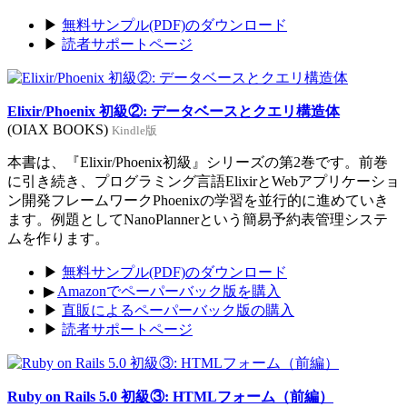
▶
無料サンプル(PDF)のダウンロード
▶
読者サポートページ
Elixir/Phoenix 初級②: データベースとクエリ構造体
(OIAX BOOKS)
Kindle版
本書は、『Elixir/Phoenix初級』シリーズの第2巻です。前巻
に引き続き、プログラミング言語ElixirとWebアプリケーショ
ン開発フレームワークPhoenixの学習を並行的に進めていき
ます。例題としてNanoPlannerという簡易予約表管理システ
ムを作ります。
▶
無料サンプル(PDF)のダウンロード
▶
Amazonでペーパーバック版を購入
▶
直販によるペーパーバック版の購入
▶
読者サポートページ
Ruby on Rails 5.0 初級③: HTMLフォーム（前編）