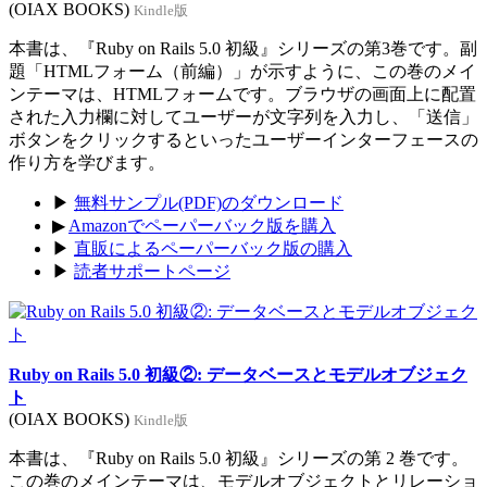
(OIAX BOOKS)
Kindle版
本書は、『Ruby on Rails 5.0 初級』シリーズの第3巻です。副
題「HTMLフォーム（前編）」が示すように、この巻のメイ
ンテーマは、HTMLフォームです。ブラウザの画面上に配置
された入力欄に対してユーザーが文字列を入力し、「送信」
ボタンをクリックするといったユーザーインターフェースの
作り方を学びます。
▶
無料サンプル(PDF)のダウンロード
▶
Amazonでペーパーバック版を購入
▶
直販によるペーパーバック版の購入
▶
読者サポートページ
Ruby on Rails 5.0 初級②: データベースとモデルオブジェク
ト
(OIAX BOOKS)
Kindle版
本書は、『Ruby on Rails 5.0 初級』シリーズの第 2 巻です。
この巻のメインテーマは、モデルオブジェクトとリレーショ