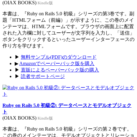
(OIAX BOOKS)
Kindle版
本書は、『Ruby on Rails 5.0 初級』シリーズの第3巻です。副
題「HTMLフォーム（前編）」が示すように、この巻のメイ
ンテーマは、HTMLフォームです。ブラウザの画面上に配置
された入力欄に対してユーザーが文字列を入力し、「送信」
ボタンをクリックするといったユーザーインターフェースの
作り方を学びます。
▶
無料サンプル(PDF)のダウンロード
▶
Amazonでペーパーバック版を購入
▶
直販によるペーパーバック版の購入
▶
読者サポートページ
Ruby on Rails 5.0 初級②: データベースとモデルオブジェク
ト
(OIAX BOOKS)
Kindle版
本書は、『Ruby on Rails 5.0 初級』シリーズの第 2 巻です。
この巻のメインテーマは、モデルオブジェクトとリレーショ