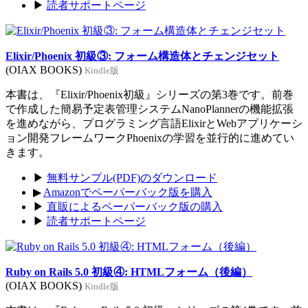
▶
読者サポートページ
Elixir/Phoenix 初級③: フォーム構造体とチェンジセット
(OIAX BOOKS)
Kindle版
本書は、『Elixir/Phoenix初級』シリーズの第3巻です。前巻
で作成した簡易予定表管理システムNanoPlannerの機能拡張
を進めながら、プログラミング言語ElixirとWebアプリケーシ
ョン開発フレームワークPhoenixの学習を並行的に進めてい
きます。
▶
無料サンプル(PDF)のダウンロード
▶
Amazonでペーパーバック版を購入
▶
直販によるペーパーバック版の購入
▶
読者サポートページ
Ruby on Rails 5.0 初級④: HTMLフォーム（後編）
(OIAX BOOKS)
Kindle版