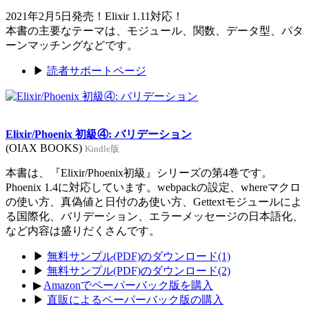
2021年2月5日発売！Elixir 1.11対応！
本書の主要なテーマは、モジュール、関数、データ型、パタ
ーンマッチングなどです。
▶
読者サポートページ
Elixir/Phoenix 初級④: バリデーション
(OIAX BOOKS)
Kindle版
本書は、『Elixir/Phoenix初級』シリーズの第4巻です。
Phoenix 1.4に対応しています。webpackの設定、whereマクロ
の使い方、真偽値と日付のあ使い方、Gettextモジュールによ
る国際化、バリデーション、エラーメッセージの日本語化、
など内容は盛りだくさんです。
▶
無料サンプル(PDF)のダウンロード(1)
▶
無料サンプル(PDF)のダウンロード(2)
▶
Amazonでペーパーバック版を購入
▶
直販によるペーパーバック版の購入