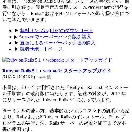
本書は、『Ruby on Rails 5.0 初級』シリーズの第4巻です。前
巻に引き続き、簡易予定表管理システムPicoPlannerの開発を
行いながら、RailsにおけるHTMLフォームの取り扱い方につ
いて学んでいきます。
▶
無料サンプル(PDF)のダウンロード
▶
Amazonでペーパーバック版を購入
▶
直販によるペーパーバック版の購入
▶
読者サポートページ
Ruby on Rails 5.1 + webpack: スタートアップガイド
(OIAX BOOKS)
Kindle版
本書は、2016 年に刊行された『Ruby on Rails 5.0 インストー
ル手順書』の改訂版に当たります。記述の対象が、2017 年
にリリースされた Ruby on Rails 5.1 になっています。
ターミナルの使い方、基本的なシェルコマンドの説明から始
まり、Ruby および Ruby on Rails のインストール、Ruby プ
ログラムの実行方法、Rails サーバーの起動と終了までが本
書の範囲です。