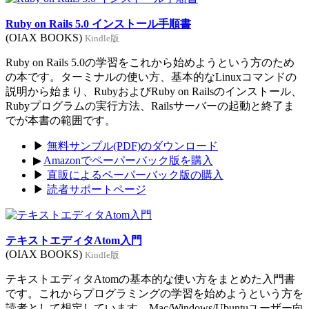
Ruby on Rails 5.0 インストール手順書
(OIAX BOOKS)
Kindle版
Ruby on Rails 5.0の学習をこれから始めようという方のため
の本です。ターミナルの使い方、基本的なLinuxコマンドの
説明から始まり、RubyおよびRuby on Railsのインストール、
Rubyプログラムの実行方法、Railsサーバーの起動と終了ま
でが本書の範囲です。
▶
無料サンプル(PDF)のダウンロード
▶
Amazonでペーパーバック版を購入
▶
直販によるペーパーバック版の購入
▶
読者サポートページ
テキストエディタAtom入門
(OIAX BOOKS)
Kindle版
テキストエディタAtomの基本的な使い方をまとめた入門書
です。これからプログラミングの学習を始めようという方を
読者として想定しています。Mac/Windows/Ubuntuユーザー向