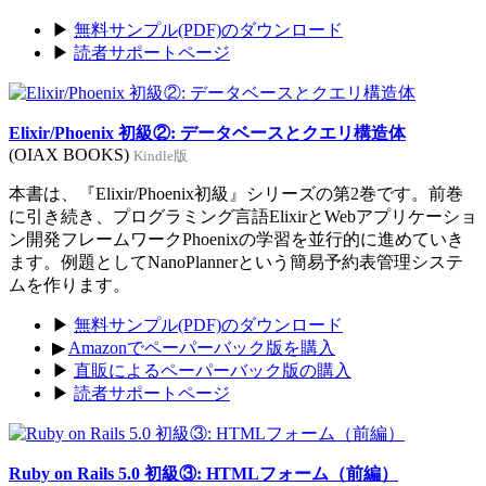
▶
無料サンプル(PDF)のダウンロード
▶
読者サポートページ
Elixir/Phoenix 初級②: データベースとクエリ構造体
(OIAX BOOKS)
Kindle版
本書は、『Elixir/Phoenix初級』シリーズの第2巻です。前巻
に引き続き、プログラミング言語ElixirとWebアプリケーショ
ン開発フレームワークPhoenixの学習を並行的に進めていき
ます。例題としてNanoPlannerという簡易予約表管理システ
ムを作ります。
▶
無料サンプル(PDF)のダウンロード
▶
Amazonでペーパーバック版を購入
▶
直販によるペーパーバック版の購入
▶
読者サポートページ
Ruby on Rails 5.0 初級③: HTMLフォーム（前編）