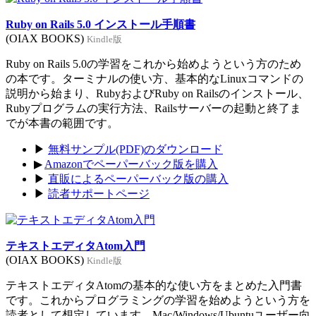
Ruby on Rails 5.0 インストール手順書
(OIAX BOOKS)
Kindle版
Ruby on Rails 5.0の学習をこれから始めようという方のため
の本です。ターミナルの使い方、基本的なLinuxコマンドの
説明から始まり、RubyおよびRuby on Railsのインストール、
Rubyプログラムの実行方法、Railsサーバーの起動と終了ま
でが本書の範囲です。
▶
無料サンプル(PDF)のダウンロード
▶
Amazonでペーパーバック版を購入
▶
直販によるペーパーバック版の購入
▶
読者サポートページ
テキストエディタAtom入門
(OIAX BOOKS)
Kindle版
テキストエディタAtomの基本的な使い方をまとめた入門書
です。これからプログラミングの学習を始めようという方を
読者として想定しています。Mac/Windows/Ubuntuユーザー向