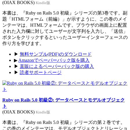
(OIAX BOOKS)
Kindle版
本書は、『Ruby on Rails 5.0 初級』シリーズの第3巻です。副
題「HTMLフォーム（前編）」が示すように、この巻のメイ
ンテーマは、HTMLフォームです。ブラウザの画面上に配置
された入力欄に対してユーザーが文字列を入力し、「送信」
ボタンをクリックするといったユーザーインターフェースの
作り方を学びます。
▶
無料サンプル(PDF)のダウンロード
▶
Amazonでペーパーバック版を購入
▶
直販によるペーパーバック版の購入
▶
読者サポートページ
Ruby on Rails 5.0 初級②: データベースとモデルオブジェク
ト
(OIAX BOOKS)
Kindle版
本書は、『Ruby on Rails 5.0 初級』シリーズの第 2 巻です。
この巻のメインテーマは、モデルオブジェクトとリレーショ