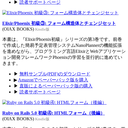
▶
読者サポートページ
Elixir/Phoenix 初級③: フォーム構造体とチェンジセット
(OIAX BOOKS)
Kindle版
本書は、『Elixir/Phoenix初級』シリーズの第3巻です。前巻
で作成した簡易予定表管理システムNanoPlannerの機能拡張
を進めながら、プログラミング言語ElixirとWebアプリケーシ
ョン開発フレームワークPhoenixの学習を並行的に進めてい
きます。
▶
無料サンプル(PDF)のダウンロード
▶
Amazonでペーパーバック版を購入
▶
直販によるペーパーバック版の購入
▶
読者サポートページ
Ruby on Rails 5.0 初級④: HTMLフォーム（後編）
(OIAX BOOKS)
Kindle版