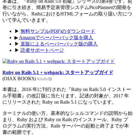
本書は、『Ruby on Rails 5.0 初級』シリーズの第4巻です。前
巻に引き続き、簡易予定表管理システムPicoPlannerの開発を
行いながら、RailsにおけるHTMLフォームの取り扱い方につ
いて学んでいきます。
▶
無料サンプル(PDF)のダウンロード
▶
Amazonでペーパーバック版を購入
▶
直販によるペーパーバック版の購入
▶
読者サポートページ
Ruby on Rails 5.1 + webpack: スタートアップガイド
(OIAX BOOKS)
Kindle版
本書は、2016 年に刊行された『Ruby on Rails 5.0 インストー
ル手順書』の改訂版に当たります。記述の対象が、2017 年
にリリースされた Ruby on Rails 5.1 になっています。
ターミナルの使い方、基本的なシェルコマンドの説明から始
まり、Ruby および Ruby on Rails のインストール、Ruby プ
ログラムの実行方法、Rails サーバーの起動と終了までが本
書の範囲です。