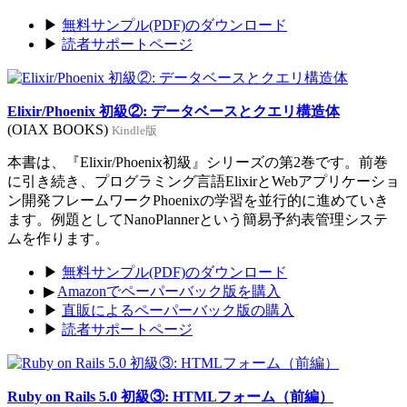
▶
無料サンプル(PDF)のダウンロード
▶
読者サポートページ
Elixir/Phoenix 初級②: データベースとクエリ構造体
(OIAX BOOKS)
Kindle版
本書は、『Elixir/Phoenix初級』シリーズの第2巻です。前巻
に引き続き、プログラミング言語ElixirとWebアプリケーショ
ン開発フレームワークPhoenixの学習を並行的に進めていき
ます。例題としてNanoPlannerという簡易予約表管理システ
ムを作ります。
▶
無料サンプル(PDF)のダウンロード
▶
Amazonでペーパーバック版を購入
▶
直販によるペーパーバック版の購入
▶
読者サポートページ
Ruby on Rails 5.0 初級③: HTMLフォーム（前編）