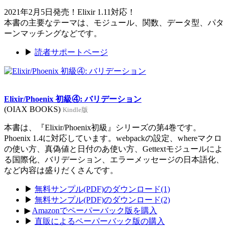
2021年2月5日発売！Elixir 1.11対応！
本書の主要なテーマは、モジュール、関数、データ型、パタ
ーンマッチングなどです。
▶
読者サポートページ
Elixir/Phoenix 初級④: バリデーション
(OIAX BOOKS)
Kindle版
本書は、『Elixir/Phoenix初級』シリーズの第4巻です。
Phoenix 1.4に対応しています。webpackの設定、whereマクロ
の使い方、真偽値と日付のあ使い方、Gettextモジュールによ
る国際化、バリデーション、エラーメッセージの日本語化、
など内容は盛りだくさんです。
▶
無料サンプル(PDF)のダウンロード(1)
▶
無料サンプル(PDF)のダウンロード(2)
▶
Amazonでペーパーバック版を購入
▶
直販によるペーパーバック版の購入