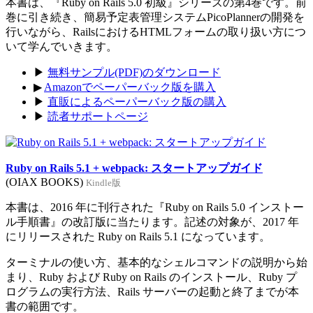
本書は、『Ruby on Rails 5.0 初級』シリーズの第4巻です。前
巻に引き続き、簡易予定表管理システムPicoPlannerの開発を
行いながら、RailsにおけるHTMLフォームの取り扱い方につ
いて学んでいきます。
▶
無料サンプル(PDF)のダウンロード
▶
Amazonでペーパーバック版を購入
▶
直販によるペーパーバック版の購入
▶
読者サポートページ
Ruby on Rails 5.1 + webpack: スタートアップガイド
(OIAX BOOKS)
Kindle版
本書は、2016 年に刊行された『Ruby on Rails 5.0 インストー
ル手順書』の改訂版に当たります。記述の対象が、2017 年
にリリースされた Ruby on Rails 5.1 になっています。
ターミナルの使い方、基本的なシェルコマンドの説明から始
まり、Ruby および Ruby on Rails のインストール、Ruby プ
ログラムの実行方法、Rails サーバーの起動と終了までが本
書の範囲です。