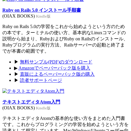
Ruby on Rails 5.0 インストール手順書
(OIAX BOOKS)
Kindle版
Ruby on Rails 5.0の学習をこれから始めようという方のため
の本です。ターミナルの使い方、基本的なLinuxコマンドの
説明から始まり、RubyおよびRuby on Railsのインストール、
Rubyプログラムの実行方法、Railsサーバーの起動と終了ま
でが本書の範囲です。
▶
無料サンプル(PDF)のダウンロード
▶
Amazonでペーパーバック版を購入
▶
直販によるペーパーバック版の購入
▶
読者サポートページ
テキストエディタAtom入門
(OIAX BOOKS)
Kindle版
テキストエディタAtomの基本的な使い方をまとめた入門書
です。これからプログラミングの学習を始めようという方を
読者として想定しています。Mac/Windows/Ubuntuユーザー向