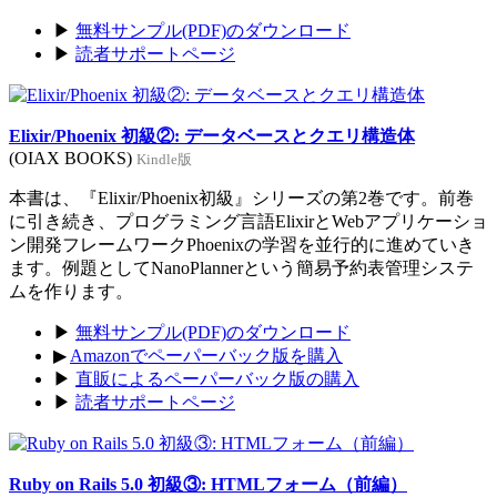
▶
無料サンプル(PDF)のダウンロード
▶
読者サポートページ
Elixir/Phoenix 初級②: データベースとクエリ構造体
(OIAX BOOKS)
Kindle版
本書は、『Elixir/Phoenix初級』シリーズの第2巻です。前巻
に引き続き、プログラミング言語ElixirとWebアプリケーショ
ン開発フレームワークPhoenixの学習を並行的に進めていき
ます。例題としてNanoPlannerという簡易予約表管理システ
ムを作ります。
▶
無料サンプル(PDF)のダウンロード
▶
Amazonでペーパーバック版を購入
▶
直販によるペーパーバック版の購入
▶
読者サポートページ
Ruby on Rails 5.0 初級③: HTMLフォーム（前編）