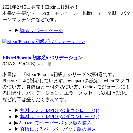
2021年2月5日発売！Elixir 1.11対応！
本書の主要なテーマは、モジュール、関数、データ型、パタ
ーンマッチングなどです。
▶
読者サポートページ
Elixir/Phoenix 初級④: バリデーション
(OIAX BOOKS)
Kindle版
本書は、『Elixir/Phoenix初級』シリーズの第4巻です。
Phoenix 1.4に対応しています。webpackの設定、whereマクロ
の使い方、真偽値と日付のあ使い方、Gettextモジュールによ
る国際化、バリデーション、エラーメッセージの日本語化、
など内容は盛りだくさんです。
▶
無料サンプル(PDF)のダウンロード(1)
▶
無料サンプル(PDF)のダウンロード(2)
▶
Amazonでペーパーバック版を購入
▶
直販によるペーパーバック版の購入