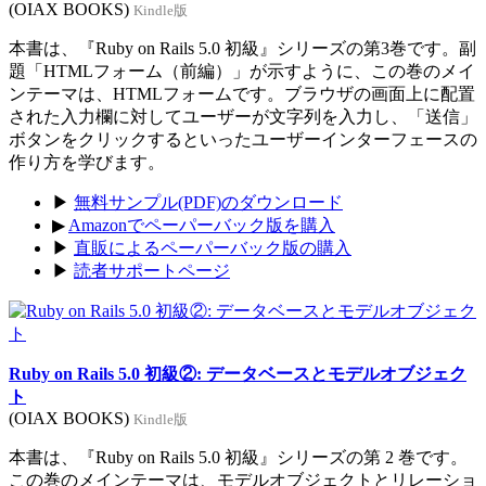
(OIAX BOOKS)
Kindle版
本書は、『Ruby on Rails 5.0 初級』シリーズの第3巻です。副
題「HTMLフォーム（前編）」が示すように、この巻のメイ
ンテーマは、HTMLフォームです。ブラウザの画面上に配置
された入力欄に対してユーザーが文字列を入力し、「送信」
ボタンをクリックするといったユーザーインターフェースの
作り方を学びます。
▶
無料サンプル(PDF)のダウンロード
▶
Amazonでペーパーバック版を購入
▶
直販によるペーパーバック版の購入
▶
読者サポートページ
Ruby on Rails 5.0 初級②: データベースとモデルオブジェク
ト
(OIAX BOOKS)
Kindle版
本書は、『Ruby on Rails 5.0 初級』シリーズの第 2 巻です。
この巻のメインテーマは、モデルオブジェクトとリレーショ