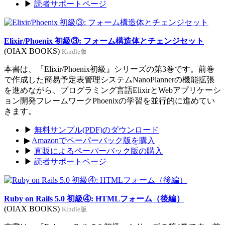
▶
読者サポートページ
Elixir/Phoenix 初級③: フォーム構造体とチェンジセット
(OIAX BOOKS)
Kindle版
本書は、『Elixir/Phoenix初級』シリーズの第3巻です。前巻
で作成した簡易予定表管理システムNanoPlannerの機能拡張
を進めながら、プログラミング言語ElixirとWebアプリケーシ
ョン開発フレームワークPhoenixの学習を並行的に進めてい
きます。
▶
無料サンプル(PDF)のダウンロード
▶
Amazonでペーパーバック版を購入
▶
直販によるペーパーバック版の購入
▶
読者サポートページ
Ruby on Rails 5.0 初級④: HTMLフォーム（後編）
(OIAX BOOKS)
Kindle版