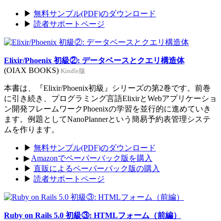
▶
無料サンプル(PDF)のダウンロード
▶
読者サポートページ
Elixir/Phoenix 初級②: データベースとクエリ構造体
(OIAX BOOKS)
Kindle版
本書は、『Elixir/Phoenix初級』シリーズの第2巻です。前巻
に引き続き、プログラミング言語ElixirとWebアプリケーショ
ン開発フレームワークPhoenixの学習を並行的に進めていき
ます。例題としてNanoPlannerという簡易予約表管理システ
ムを作ります。
▶
無料サンプル(PDF)のダウンロード
▶
Amazonでペーパーバック版を購入
▶
直販によるペーパーバック版の購入
▶
読者サポートページ
Ruby on Rails 5.0 初級③: HTMLフォーム（前編）