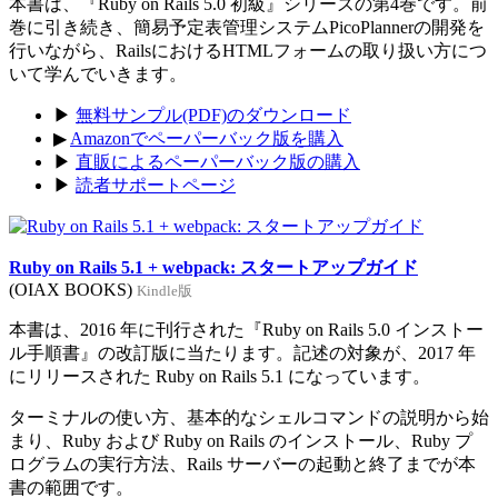
本書は、『Ruby on Rails 5.0 初級』シリーズの第4巻です。前
巻に引き続き、簡易予定表管理システムPicoPlannerの開発を
行いながら、RailsにおけるHTMLフォームの取り扱い方につ
いて学んでいきます。
▶
無料サンプル(PDF)のダウンロード
▶
Amazonでペーパーバック版を購入
▶
直販によるペーパーバック版の購入
▶
読者サポートページ
Ruby on Rails 5.1 + webpack: スタートアップガイド
(OIAX BOOKS)
Kindle版
本書は、2016 年に刊行された『Ruby on Rails 5.0 インストー
ル手順書』の改訂版に当たります。記述の対象が、2017 年
にリリースされた Ruby on Rails 5.1 になっています。
ターミナルの使い方、基本的なシェルコマンドの説明から始
まり、Ruby および Ruby on Rails のインストール、Ruby プ
ログラムの実行方法、Rails サーバーの起動と終了までが本
書の範囲です。