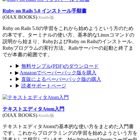
Ruby on Rails 5.0 インストール手順書
(OIAX BOOKS)
Kindle版
Ruby on Rails 5.0の学習をこれから始めようという方のため
の本です。ターミナルの使い方、基本的なLinuxコマンドの
説明から始まり、RubyおよびRuby on Railsのインストール、
Rubyプログラムの実行方法、Railsサーバーの起動と終了ま
でが本書の範囲です。
▶
無料サンプル(PDF)のダウンロード
▶
Amazonでペーパーバック版を購入
▶
直販によるペーパーバック版の購入
▶
読者サポートページ
テキストエディタAtom入門
(OIAX BOOKS)
Kindle版
テキストエディタAtomの基本的な使い方をまとめた入門書
です。これからプログラミングの学習を始めようという方を
読者として想定しています。Mac/Windows/Ubuntuユーザー向