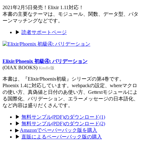
2021年2月5日発売！Elixir 1.11対応！
本書の主要なテーマは、モジュール、関数、データ型、パタ
ーンマッチングなどです。
▶
読者サポートページ
Elixir/Phoenix 初級④: バリデーション
(OIAX BOOKS)
Kindle版
本書は、『Elixir/Phoenix初級』シリーズの第4巻です。
Phoenix 1.4に対応しています。webpackの設定、whereマクロ
の使い方、真偽値と日付のあ使い方、Gettextモジュールによ
る国際化、バリデーション、エラーメッセージの日本語化、
など内容は盛りだくさんです。
▶
無料サンプル(PDF)のダウンロード(1)
▶
無料サンプル(PDF)のダウンロード(2)
▶
Amazonでペーパーバック版を購入
▶
直販によるペーパーバック版の購入