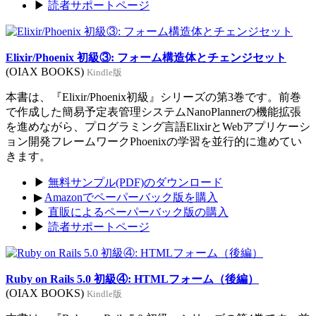
▶
読者サポートページ
Elixir/Phoenix 初級③: フォーム構造体とチェンジセット
(OIAX BOOKS)
Kindle版
本書は、『Elixir/Phoenix初級』シリーズの第3巻です。前巻
で作成した簡易予定表管理システムNanoPlannerの機能拡張
を進めながら、プログラミング言語ElixirとWebアプリケーシ
ョン開発フレームワークPhoenixの学習を並行的に進めてい
きます。
▶
無料サンプル(PDF)のダウンロード
▶
Amazonでペーパーバック版を購入
▶
直販によるペーパーバック版の購入
▶
読者サポートページ
Ruby on Rails 5.0 初級④: HTMLフォーム（後編）
(OIAX BOOKS)
Kindle版