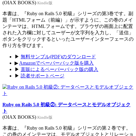
(OIAX BOOKS)
Kindle版
本書は、『Ruby on Rails 5.0 初級』シリーズの第3巻です。副
題「HTMLフォーム（前編）」が示すように、この巻のメイ
ンテーマは、HTMLフォームです。ブラウザの画面上に配置
された入力欄に対してユーザーが文字列を入力し、「送信」
ボタンをクリックするといったユーザーインターフェースの
作り方を学びます。
▶
無料サンプル(PDF)のダウンロード
▶
Amazonでペーパーバック版を購入
▶
直販によるペーパーバック版の購入
▶
読者サポートページ
Ruby on Rails 5.0 初級②: データベースとモデルオブジェク
ト
(OIAX BOOKS)
Kindle版
本書は、『Ruby on Rails 5.0 初級』シリーズの第 2 巻です。
この巻のメインテーマは、モデルオブジェクトとリレーショ