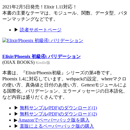
2021年2月5日発売！Elixir 1.11対応！
本書の主要なテーマは、モジュール、関数、データ型、パタ
ーンマッチングなどです。
▶
読者サポートページ
Elixir/Phoenix 初級④: バリデーション
(OIAX BOOKS)
Kindle版
本書は、『Elixir/Phoenix初級』シリーズの第4巻です。
Phoenix 1.4に対応しています。webpackの設定、whereマクロ
の使い方、真偽値と日付のあ使い方、Gettextモジュールによ
る国際化、バリデーション、エラーメッセージの日本語化、
など内容は盛りだくさんです。
▶
無料サンプル(PDF)のダウンロード(1)
▶
無料サンプル(PDF)のダウンロード(2)
▶
Amazonでペーパーバック版を購入
▶
直販によるペーパーバック版の購入