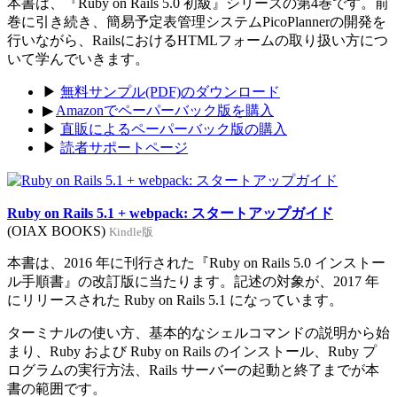
本書は、『Ruby on Rails 5.0 初級』シリーズの第4巻です。前
巻に引き続き、簡易予定表管理システムPicoPlannerの開発を
行いながら、RailsにおけるHTMLフォームの取り扱い方につ
いて学んでいきます。
▶
無料サンプル(PDF)のダウンロード
▶
Amazonでペーパーバック版を購入
▶
直販によるペーパーバック版の購入
▶
読者サポートページ
Ruby on Rails 5.1 + webpack: スタートアップガイド
(OIAX BOOKS)
Kindle版
本書は、2016 年に刊行された『Ruby on Rails 5.0 インストー
ル手順書』の改訂版に当たります。記述の対象が、2017 年
にリリースされた Ruby on Rails 5.1 になっています。
ターミナルの使い方、基本的なシェルコマンドの説明から始
まり、Ruby および Ruby on Rails のインストール、Ruby プ
ログラムの実行方法、Rails サーバーの起動と終了までが本
書の範囲です。