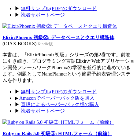
▶
無料サンプル(PDF)のダウンロード
▶
読者サポートページ
Elixir/Phoenix 初級②: データベースとクエリ構造体
(OIAX BOOKS)
Kindle版
本書は、『Elixir/Phoenix初級』シリーズの第2巻です。前巻
に引き続き、プログラミング言語ElixirとWebアプリケーショ
ン開発フレームワークPhoenixの学習を並行的に進めていき
ます。例題としてNanoPlannerという簡易予約表管理システ
ムを作ります。
▶
無料サンプル(PDF)のダウンロード
▶
Amazonでペーパーバック版を購入
▶
直販によるペーパーバック版の購入
▶
読者サポートページ
Ruby on Rails 5.0 初級③: HTMLフォーム（前編）