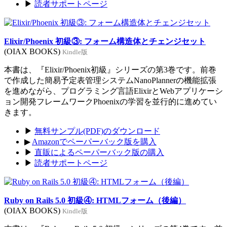
▶
読者サポートページ
Elixir/Phoenix 初級③: フォーム構造体とチェンジセット
(OIAX BOOKS)
Kindle版
本書は、『Elixir/Phoenix初級』シリーズの第3巻です。前巻
で作成した簡易予定表管理システムNanoPlannerの機能拡張
を進めながら、プログラミング言語ElixirとWebアプリケーシ
ョン開発フレームワークPhoenixの学習を並行的に進めてい
きます。
▶
無料サンプル(PDF)のダウンロード
▶
Amazonでペーパーバック版を購入
▶
直販によるペーパーバック版の購入
▶
読者サポートページ
Ruby on Rails 5.0 初級④: HTMLフォーム（後編）
(OIAX BOOKS)
Kindle版