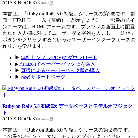
(OIAX BOOKS)
Kindle版
本書は、『Ruby on Rails 5.0 初級』シリーズの第3巻です。副
題「HTMLフォーム（前編）」が示すように、この巻のメイ
ンテーマは、HTMLフォームです。ブラウザの画面上に配置
された入力欄に対してユーザーが文字列を入力し、「送信」
ボタンをクリックするといったユーザーインターフェースの
作り方を学びます。
▶
無料サンプル(PDF)のダウンロード
▶
Amazonでペーパーバック版を購入
▶
直販によるペーパーバック版の購入
▶
読者サポートページ
Ruby on Rails 5.0 初級②: データベースとモデルオブジェク
ト
(OIAX BOOKS)
Kindle版
本書は、『Ruby on Rails 5.0 初級』シリーズの第 2 巻です。
この巻のメインテーマは、モデルオブジェクトとリレーショ