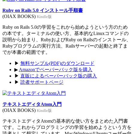
Ruby on Rails 5.0 インストール手順書
(OIAX BOOKS)
Kindle版
Ruby on Rails 5.0の学習をこれから始めようという方のため
の本です。ターミナルの使い方、基本的なLinuxコマンドの
説明から始まり、RubyおよびRuby on Railsのインストール、
Rubyプログラムの実行方法、Railsサーバーの起動と終了ま
でが本書の範囲です。
▶
無料サンプル(PDF)のダウンロード
▶
Amazonでペーパーバック版を購入
▶
直販によるペーパーバック版の購入
▶
読者サポートページ
テキストエディタAtom入門
(OIAX BOOKS)
Kindle版
テキストエディタAtomの基本的な使い方をまとめた入門書
です。これからプログラミングの学習を始めようという方を
読者として想定しています。Mac/Windows/Ubuntuユーザー向