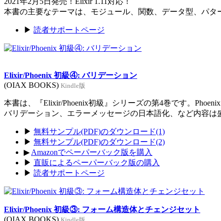
2021年2月5日発売！Elixir 1.11対応！
本書の主要なテーマは、モジュール、関数、データ型、パタ
▶
読者サポートページ
Elixir/Phoenix 初級④: バリデーション
(OIAX BOOKS)
Kindle版
本書は、『Elixir/Phoenix初級』シリーズの第4巻です。Ph
バリデーション、エラーメッセージの日本語化、など内容は
▶
無料サンプル(PDF)のダウンロード(1)
▶
無料サンプル(PDF)のダウンロード(2)
▶
Amazonでペーパーバック版を購入
▶
直販によるペーパーバック版の購入
▶
読者サポートページ
Elixir/Phoenix 初級③: フォーム構造体とチェンジセット
(OIAX BOOKS)
Kindle版