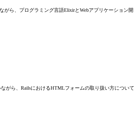
進めながら、プログラミング言語ElixirとWebアプリケーション開
発を行いながら、RailsにおけるHTMLフォームの取り扱い方について