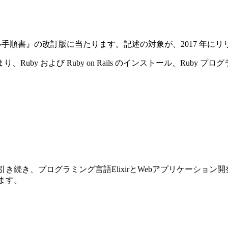
ストール手順書』の改訂版に当たります。記述の対象が、2017 年にリリースさ
y および Ruby on Rails のインストール、Ruby プ
前巻に引き続き、プログラミング言語ElixirとWebアプリケーショ
ります。