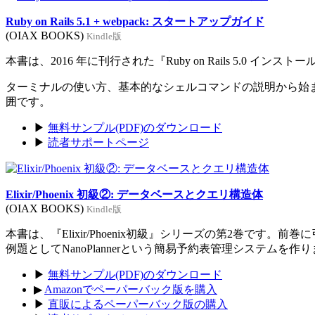
Ruby on Rails 5.1 + webpack: スタートアップガイド
(OIAX BOOKS)
Kindle版
本書は、2016 年に刊行された『Ruby on Rails 5.0 イン
ターミナルの使い方、基本的なシェルコマンドの説明から始まり、Rub
囲です。
▶
無料サンプル(PDF)のダウンロード
▶
読者サポートページ
Elixir/Phoenix 初級②: データベースとクエリ構造体
(OIAX BOOKS)
Kindle版
本書は、『Elixir/Phoenix初級』シリーズの第2巻です。
例題としてNanoPlannerという簡易予約表管理システムを作
▶
無料サンプル(PDF)のダウンロード
▶
Amazonでペーパーバック版を購入
▶
直販によるペーパーバック版の購入