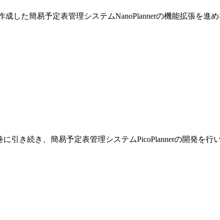
巻で作成した簡易予定表管理システムNanoPlannerの機能拡張を
です。前巻に引き続き、簡易予定表管理システムPicoPlannerの開