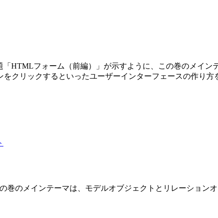
第3巻です。副題「HTMLフォーム（前編）」が示すように、この巻の
ンをクリックするといったユーザーインターフェースの作り方
 2 巻です。この巻のメインテーマは、モデルオブジェクトとリレーショ