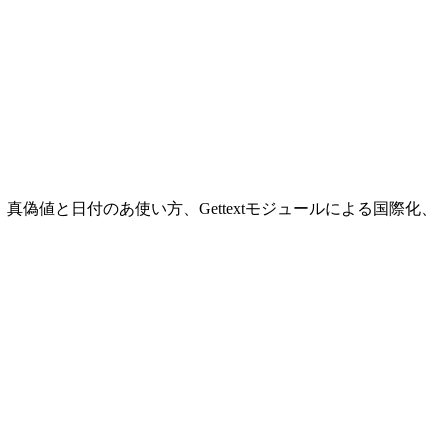
の使い方、真偽値と日付のあ使い方、Gettextモジュールによる国際化、