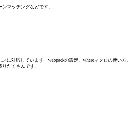
ーンマッチングなどです。
oenix 1.4に対応しています。webpackの設定、whereマクロ
盛りだくさんです。