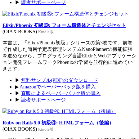
▶
読者サポートページ
Elixir/Phoenix 初級③: フォーム構造体とチェンジセット
(OIAX BOOKS)
Kindle版
本書は、『Elixir/Phoenix初級』シリーズの第3巻です。前巻
で作成した簡易予定表管理システムNanoPlannerの機能拡張
を進めながら、プログラミング言語ElixirとWebアプリケーシ
ョン開発フレームワークPhoenixの学習を並行的に進めてい
きます。
▶
無料サンプル(PDF)のダウンロード
▶
Amazonでペーパーバック版を購入
▶
直販によるペーパーバック版の購入
▶
読者サポートページ
Ruby on Rails 5.0 初級④: HTMLフォーム（後編）
(OIAX BOOKS)
Kindle版