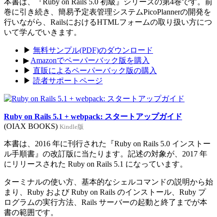
本書は、『Ruby on Rails 5.0 初級』シリーズの第4巻です。前
巻に引き続き、簡易予定表管理システムPicoPlannerの開発を
行いながら、RailsにおけるHTMLフォームの取り扱い方につ
いて学んでいきます。
▶
無料サンプル(PDF)のダウンロード
▶
Amazonでペーパーバック版を購入
▶
直販によるペーパーバック版の購入
▶
読者サポートページ
Ruby on Rails 5.1 + webpack: スタートアップガイド
(OIAX BOOKS)
Kindle版
本書は、2016 年に刊行された『Ruby on Rails 5.0 インストー
ル手順書』の改訂版に当たります。記述の対象が、2017 年
にリリースされた Ruby on Rails 5.1 になっています。
ターミナルの使い方、基本的なシェルコマンドの説明から始
まり、Ruby および Ruby on Rails のインストール、Ruby プ
ログラムの実行方法、Rails サーバーの起動と終了までが本
書の範囲です。