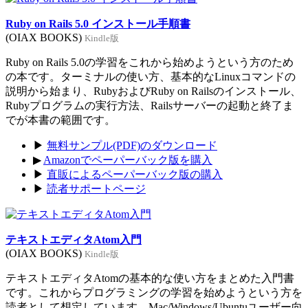
Ruby on Rails 5.0 インストール手順書
(OIAX BOOKS)
Kindle版
Ruby on Rails 5.0の学習をこれから始めようという方のため
の本です。ターミナルの使い方、基本的なLinuxコマンドの
説明から始まり、RubyおよびRuby on Railsのインストール、
Rubyプログラムの実行方法、Railsサーバーの起動と終了ま
でが本書の範囲です。
▶
無料サンプル(PDF)のダウンロード
▶
Amazonでペーパーバック版を購入
▶
直販によるペーパーバック版の購入
▶
読者サポートページ
テキストエディタAtom入門
(OIAX BOOKS)
Kindle版
テキストエディタAtomの基本的な使い方をまとめた入門書
です。これからプログラミングの学習を始めようという方を
読者として想定しています。Mac/Windows/Ubuntuユーザー向