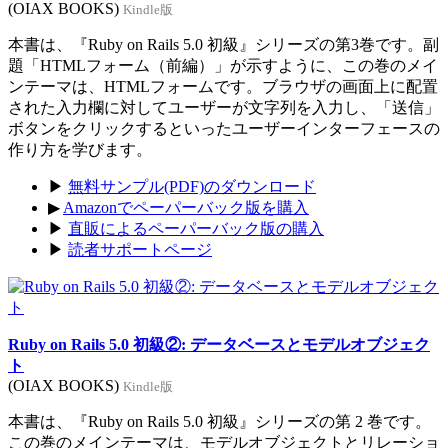
(OIAX BOOKS)
Kindle版
本書は、『Ruby on Rails 5.0 初級』シリーズの第3巻です。副
題「HTMLフォーム（前編）」が示すように、この巻のメイ
ンテーマは、HTMLフォームです。ブラウザの画面上に配置
された入力欄に対してユーザーが文字列を入力し、「送信」
ボタンをクリックするといったユーザーインターフェースの
作り方を学びます。
▶
無料サンプル(PDF)のダウンロード
▶
Amazonでペーパーバック版を購入
▶
直販によるペーパーバック版の購入
▶
読者サポートページ
Ruby on Rails 5.0 初級②: データベースとモデルオブジェク
ト
(OIAX BOOKS)
Kindle版
本書は、『Ruby on Rails 5.0 初級』シリーズの第 2 巻です。
この巻のメインテーマは、モデルオブジェクトとリレーショ