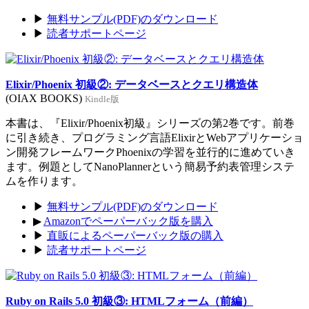
▶
無料サンプル(PDF)のダウンロード
▶
読者サポートページ
Elixir/Phoenix 初級②: データベースとクエリ構造体
(OIAX BOOKS)
Kindle版
本書は、『Elixir/Phoenix初級』シリーズの第2巻です。前巻
に引き続き、プログラミング言語ElixirとWebアプリケーショ
ン開発フレームワークPhoenixの学習を並行的に進めていき
ます。例題としてNanoPlannerという簡易予約表管理システ
ムを作ります。
▶
無料サンプル(PDF)のダウンロード
▶
Amazonでペーパーバック版を購入
▶
直販によるペーパーバック版の購入
▶
読者サポートページ
Ruby on Rails 5.0 初級③: HTMLフォーム（前編）