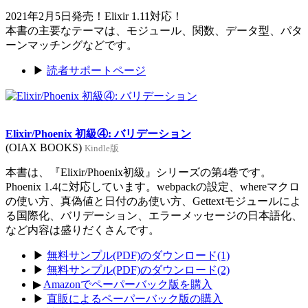
2021年2月5日発売！Elixir 1.11対応！
本書の主要なテーマは、モジュール、関数、データ型、パタ
ーンマッチングなどです。
▶
読者サポートページ
Elixir/Phoenix 初級④: バリデーション
(OIAX BOOKS)
Kindle版
本書は、『Elixir/Phoenix初級』シリーズの第4巻です。
Phoenix 1.4に対応しています。webpackの設定、whereマクロ
の使い方、真偽値と日付のあ使い方、Gettextモジュールによ
る国際化、バリデーション、エラーメッセージの日本語化、
など内容は盛りだくさんです。
▶
無料サンプル(PDF)のダウンロード(1)
▶
無料サンプル(PDF)のダウンロード(2)
▶
Amazonでペーパーバック版を購入
▶
直販によるペーパーバック版の購入